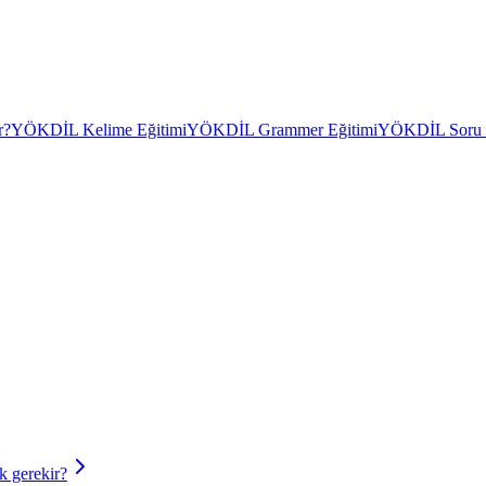
r?
YÖKDİL Kelime Eğitimi
YÖKDİL Grammer Eğitimi
YÖKDİL Soru Ç
 gerekir?