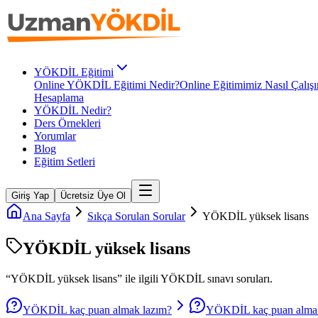
YÖKDİL Eğitimi
Online YÖKDİL Eğitimi Nedir?
Online Eğitimimiz Nasıl Çalışı
Hesaplama
YÖKDİL Nedir?
Ders Örnekleri
Yorumlar
Blog
Eğitim Setleri
Giriş Yap
Ücretsiz Üye Ol
Ana Sayfa
Sıkça Sorulan Sorular
YÖKDİL yüksek lisans
YÖKDİL yüksek lisans
“
YÖKDİL yüksek lisans
” ile ilgili
YÖKDİL
sınavı soruları.
YÖKDİL kaç puan almak lazım?
YÖKDİL kaç puan almak