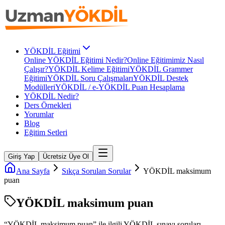
YÖKDİL Eğitimi
Online YÖKDİL Eğitimi Nedir?
Online Eğitimimiz Nasıl
Çalışır?
YÖKDİL Kelime Eğitimi
YÖKDİL Grammer
Eğitimi
YÖKDİL Soru Çalışmaları
YÖKDİL Destek
Modülleri
YÖKDİL / e-YÖKDİL Puan Hesaplama
YÖKDİL Nedir?
Ders Örnekleri
Yorumlar
Blog
Eğitim Setleri
Giriş Yap
Ücretsiz Üye Ol
Ana Sayfa
Sıkça Sorulan Sorular
YÖKDİL maksimum
puan
YÖKDİL maksimum puan
“
YÖKDİL maksimum puan
” ile ilgili
YÖKDİL
sınavı soruları.