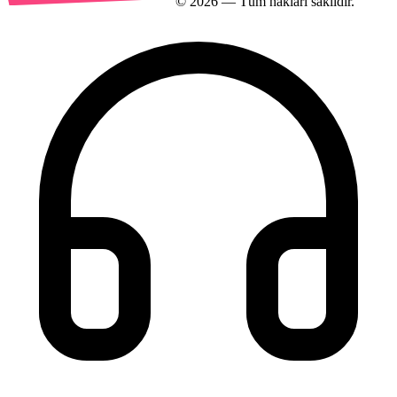
©
2026
— Tüm hakları saklıdır.