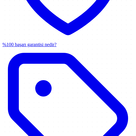
%100 başarı garantisi nedir?