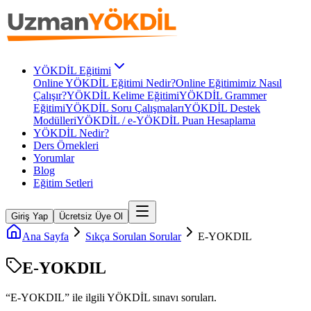
YÖKDİL Eğitimi
Online YÖKDİL Eğitimi Nedir?
Online Eğitimimiz Nasıl
Çalışır?
YÖKDİL Kelime Eğitimi
YÖKDİL Grammer
Eğitimi
YÖKDİL Soru Çalışmaları
YÖKDİL Destek
Modülleri
YÖKDİL / e-YÖKDİL Puan Hesaplama
YÖKDİL Nedir?
Ders Örnekleri
Yorumlar
Blog
Eğitim Setleri
Giriş Yap
Ücretsiz Üye Ol
Ana Sayfa
Sıkça Sorulan Sorular
E-YOKDIL
E-YOKDIL
“
E-YOKDIL
” ile ilgili
YÖKDİL
sınavı soruları.