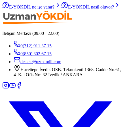
E-YÖKDİL ne işe yarar?
E-YÖKDİL nasil oluyor?
İletişim Merkezi (09.00 - 22.00)
0(312) 911 37 15
0(850) 302 67 15
destek@uzmandil.com
Hacettepe İvedik OSB. Teknokenti 1368. Cadde No.61,
4. Kat Ofis No: 32 İvedik / ANKARA