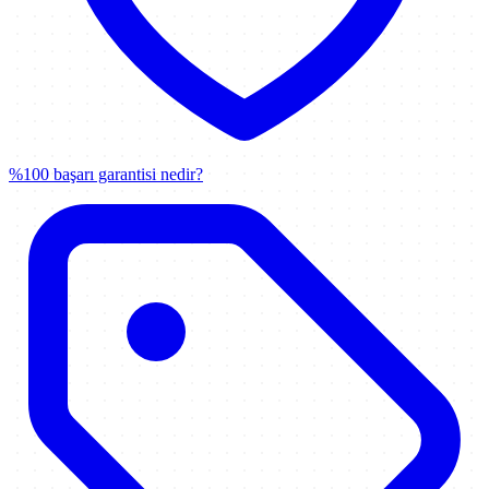
%100 başarı garantisi nedir?