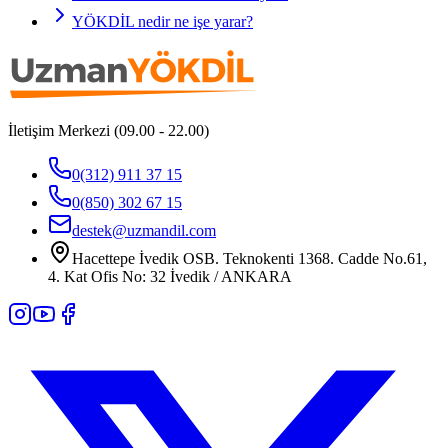
YÖKDİL nedir ne işe yarar?
İletişim Merkezi (09.00 - 22.00)
0(312) 911 37 15
0(850) 302 67 15
destek@uzmandil.com
Hacettepe İvedik OSB. Teknokenti 1368. Cadde No.61,
4. Kat Ofis No: 32 İvedik / ANKARA