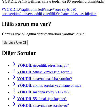
YÖKDİL Sağlık Bilimleri sınavı toplamda 80 sorudan oluşmaktadır.
#
YOKDIL
#
saglik bilimleri
#
sınav
#
soru sayisi
#
80
soru
#
egitim
#
universite
#
dil yeterlilik
#
yabanci dil
#
sınav bilgileri
Hâlâ sorun mu var?
Ücretsiz üye ol, eğitim danışmanlarımız yardımcı olsun.
Ücretsiz Üye Ol
Diğer Sorular
YÖKDİL geçerlilik süresi kaç yıl?
YÖKDİL Sınavı kimler için geçerli?
YÖKDİL sınavına nasıl başvurulur?
YÖKDİL çıkmış sorular yayınlanıyor mu?
YÖKDİL mi daha kolay YDS mi?
YÖKDİL 55 almak için kaç net?
YÖKDİL sınavında ne soruluyor?