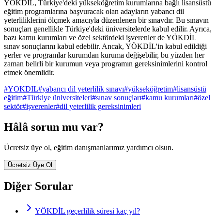
YÖKDİL, Türkiye'deki yükseköğretim kurumlarına bağlı lisansüstü
eğitim programlarına başvuracak olan adayların yabancı dil
yeterliliklerini ölçmek amacıyla düzenlenen bir sınavdır. Bu sınavın
sonuçları genellikle Türkiye'deki üniversitelerde kabul edilir. Ayrıca,
bazı kamu kurumları ve özel sektördeki işverenler de YÖKDİL
sınav sonuçlarını kabul edebilir. Ancak, YÖKDİL'in kabul edildiği
yerler ve programlar kurumdan kuruma değişebilir, bu yüzden her
zaman belirli bir kurumun veya programın gereksinimlerini kontrol
etmek önemlidir.
#
YOKDIL
#
yabancı dil yeterlilik sınavı
#
yükseköğretim
#
lisansüstü
eğitim
#
Türkiye üniversiteleri
#
sınav sonuçları
#
kamu kurumları
#
özel
sektör
#
işverenler
#
dil yeterlilik gereksinimleri
Hâlâ sorun mu var?
Ücretsiz üye ol, eğitim danışmanlarımız yardımcı olsun.
Ücretsiz Üye Ol
Diğer Sorular
YÖKDİL geçerlilik süresi kaç yıl?