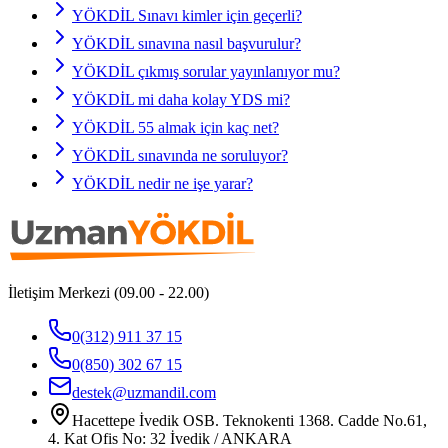
YÖKDİL Sınavı kimler için geçerli?
YÖKDİL sınavına nasıl başvurulur?
YÖKDİL çıkmış sorular yayınlanıyor mu?
YÖKDİL mi daha kolay YDS mi?
YÖKDİL 55 almak için kaç net?
YÖKDİL sınavında ne soruluyor?
YÖKDİL nedir ne işe yarar?
İletişim Merkezi (09.00 - 22.00)
0(312) 911 37 15
0(850) 302 67 15
destek@uzmandil.com
Hacettepe İvedik OSB. Teknokenti 1368. Cadde No.61,
4. Kat Ofis No: 32 İvedik / ANKARA