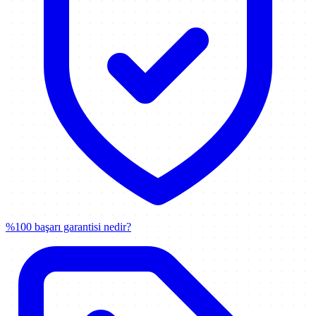
%100 başarı garantisi nedir?