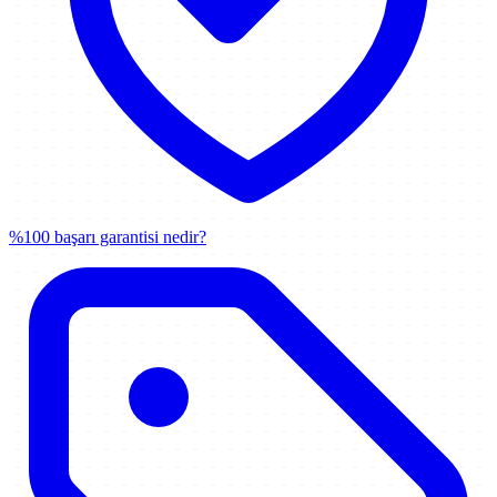
%100 başarı garantisi nedir?