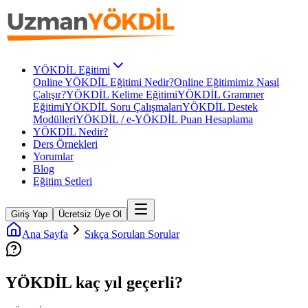
YÖKDİL Eğitimi
Online YÖKDİL Eğitimi Nedir?
Online Eğitimimiz Nasıl
Çalışır?
YÖKDİL Kelime Eğitimi
YÖKDİL Grammer
Eğitimi
YÖKDİL Soru Çalışmaları
YÖKDİL Destek
Modülleri
YÖKDİL / e-YÖKDİL Puan Hesaplama
YÖKDİL Nedir?
Ders Örnekleri
Yorumlar
Blog
Eğitim Setleri
Giriş Yap
Ücretsiz Üye Ol
Ana Sayfa
Sıkça Sorulan Sorular
YÖKDİL kaç yıl geçerli?