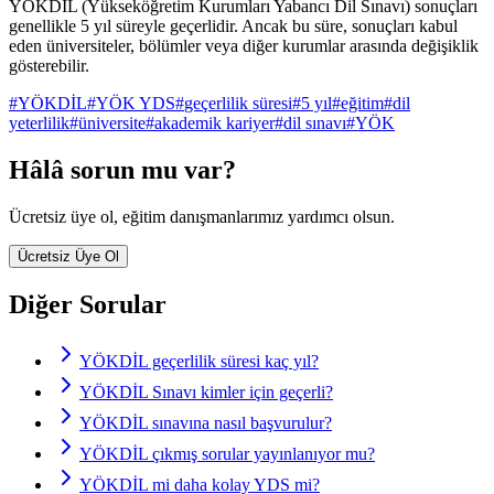
YÖKDİL (Yükseköğretim Kurumları Yabancı Dil Sınavı) sonuçları
genellikle 5 yıl süreyle geçerlidir. Ancak bu süre, sonuçları kabul
eden üniversiteler, bölümler veya diğer kurumlar arasında değişiklik
gösterebilir.
#
YÖKDİL
#
YÖK YDS
#
geçerlilik süresi
#
5 yıl
#
eğitim
#
dil
yeterlilik
#
üniversite
#
akademik kariyer
#
dil sınavı
#
YÖK
Hâlâ sorun mu var?
Ücretsiz üye ol, eğitim danışmanlarımız yardımcı olsun.
Ücretsiz Üye Ol
Diğer Sorular
YÖKDİL geçerlilik süresi kaç yıl?
YÖKDİL Sınavı kimler için geçerli?
YÖKDİL sınavına nasıl başvurulur?
YÖKDİL çıkmış sorular yayınlanıyor mu?
YÖKDİL mi daha kolay YDS mi?