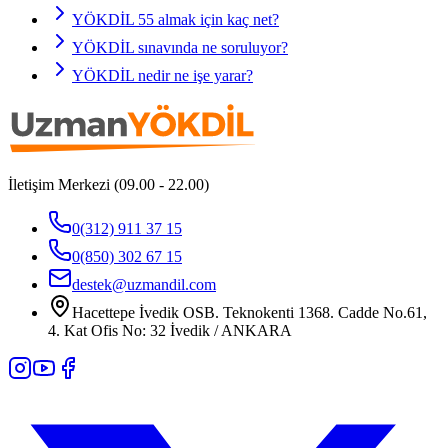
YÖKDİL 55 almak için kaç net?
YÖKDİL sınavında ne soruluyor?
YÖKDİL nedir ne işe yarar?
İletişim Merkezi (09.00 - 22.00)
0(312) 911 37 15
0(850) 302 67 15
destek@uzmandil.com
Hacettepe İvedik OSB. Teknokenti 1368. Cadde No.61,
4. Kat Ofis No: 32 İvedik / ANKARA