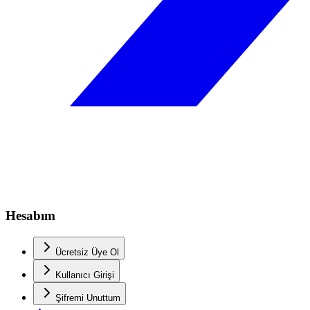
Hesabım
Ücretsiz Üye Ol
Kullanıcı Girişi
Şifremi Unuttum