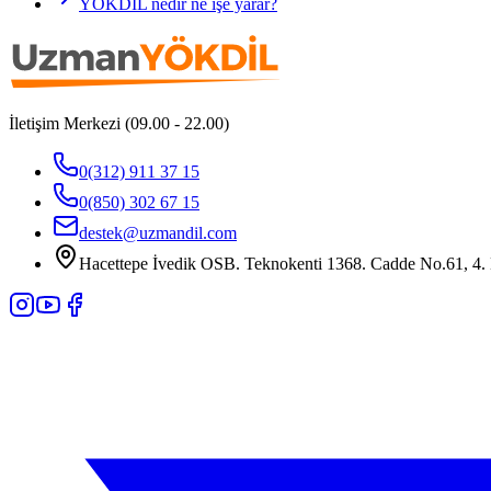
YÖKDİL nedir ne işe yarar?
İletişim Merkezi (09.00 - 22.00)
0(312) 911 37 15
0(850) 302 67 15
destek@uzmandil.com
Hacettepe İvedik OSB. Teknokenti 1368. Cadde No.61, 4