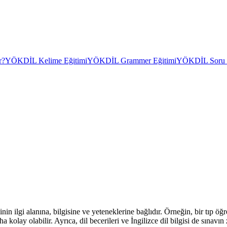
r?
YÖKDİL Kelime Eğitimi
YÖKDİL Grammer Eğitimi
YÖKDİL Soru Ç
 ilgi alanına, bilgisine ve yeteneklerine bağlıdır. Örneğin, bir tıp öğr
kolay olabilir. Ayrıca, dil becerileri ve İngilizce dil bilgisi de sınavı