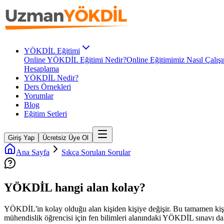
YÖKDİL Eğitimi
Online YÖKDİL Eğitimi Nedir?
Online Eğitimimiz Nasıl Çalışı
Hesaplama
YÖKDİL Nedir?
Ders Örnekleri
Yorumlar
Blog
Eğitim Setleri
Giriş Yap
Ücretsiz Üye Ol
Ana Sayfa
Sıkça Sorulan Sorular
YÖKDİL hangi alan kolay?
YÖKDİL'in kolay olduğu alan kişiden kişiye değişir. Bu tamamen kişinin
mühendislik öğrencisi için fen bilimleri alanındaki YÖKDİL sınavı daha 