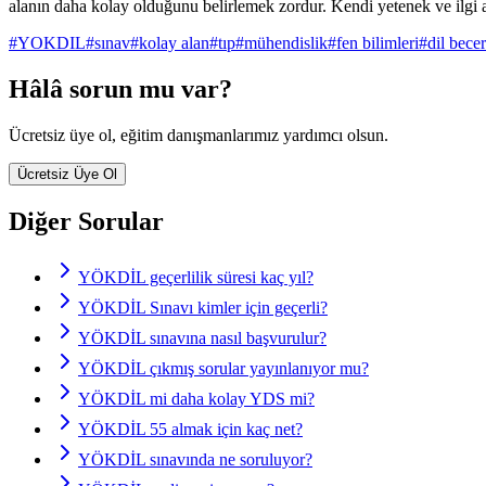
alanın daha kolay olduğunu belirlemek zordur. Kendi yetenek ve ilgi 
#
YOKDIL
#
sınav
#
kolay alan
#
tıp
#
mühendislik
#
fen bilimleri
#
dil becer
Hâlâ sorun mu var?
Ücretsiz üye ol, eğitim danışmanlarımız yardımcı olsun.
Ücretsiz Üye Ol
Diğer Sorular
YÖKDİL geçerlilik süresi kaç yıl?
YÖKDİL Sınavı kimler için geçerli?
YÖKDİL sınavına nasıl başvurulur?
YÖKDİL çıkmış sorular yayınlanıyor mu?
YÖKDİL mi daha kolay YDS mi?
YÖKDİL 55 almak için kaç net?
YÖKDİL sınavında ne soruluyor?