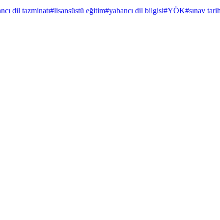
ncı dil tazminatı
#
lisansüstü eğitim
#
yabancı dil bilgisi
#
YÖK
#
sınav tarih