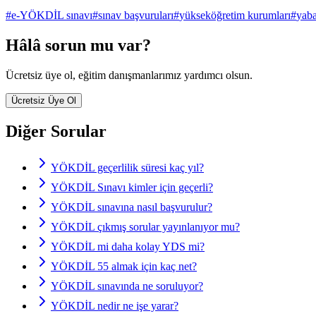
#
e-YÖKDİL sınavı
#
sınav başvuruları
#
yükseköğretim kurumları
#
yaba
Hâlâ sorun mu var?
Ücretsiz üye ol, eğitim danışmanlarımız yardımcı olsun.
Ücretsiz Üye Ol
Diğer Sorular
YÖKDİL geçerlilik süresi kaç yıl?
YÖKDİL Sınavı kimler için geçerli?
YÖKDİL sınavına nasıl başvurulur?
YÖKDİL çıkmış sorular yayınlanıyor mu?
YÖKDİL mi daha kolay YDS mi?
YÖKDİL 55 almak için kaç net?
YÖKDİL sınavında ne soruluyor?
YÖKDİL nedir ne işe yarar?