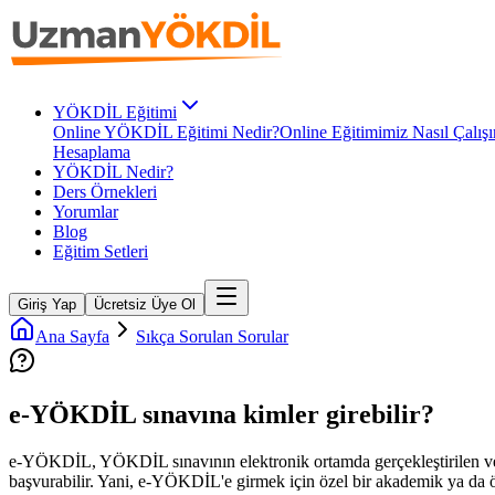
YÖKDİL Eğitimi
Online YÖKDİL Eğitimi Nedir?
Online Eğitimimiz Nasıl Çalışı
Hesaplama
YÖKDİL Nedir?
Ders Örnekleri
Yorumlar
Blog
Eğitim Setleri
Giriş Yap
Ücretsiz Üye Ol
Ana Sayfa
Sıkça Sorulan Sorular
e-YÖKDİL sınavına kimler girebilir?
e-YÖKDİL, YÖKDİL sınavının elektronik ortamda gerçekleştirilen ve
başvurabilir. Yani, e-YÖKDİL'e girmek için özel bir akademik ya da ö