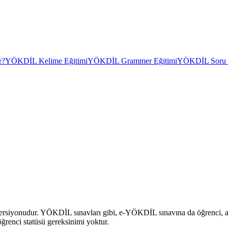
r?
YÖKDİL Kelime Eğitimi
YÖKDİL Grammer Eğitimi
YÖKDİL Soru Ç
rsiyonudur. YÖKDİL sınavları gibi, e-YÖKDİL sınavına da öğrenci, ak
ğrenci statüsü gereksinimi yoktur.