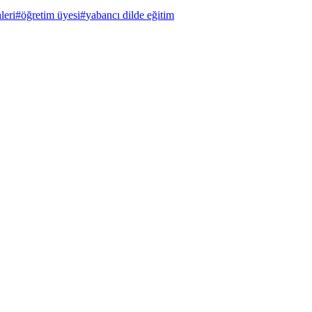
leri
#
öğretim üyesi
#
yabancı dilde eğitim