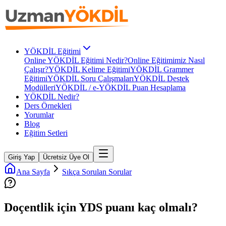
YÖKDİL Eğitimi
Online YÖKDİL Eğitimi Nedir?
Online Eğitimimiz Nasıl
Çalışır?
YÖKDİL Kelime Eğitimi
YÖKDİL Grammer
Eğitimi
YÖKDİL Soru Çalışmaları
YÖKDİL Destek
Modülleri
YÖKDİL / e-YÖKDİL Puan Hesaplama
YÖKDİL Nedir?
Ders Örnekleri
Yorumlar
Blog
Eğitim Setleri
Giriş Yap
Ücretsiz Üye Ol
Ana Sayfa
Sıkça Sorulan Sorular
Doçentlik için YDS puanı kaç olmalı?