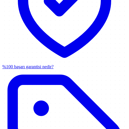
%100 başarı garantisi nedir?