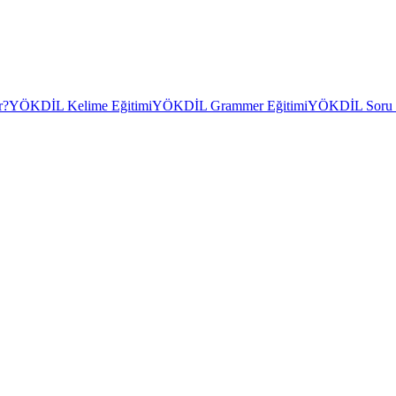
r?
YÖKDİL Kelime Eğitimi
YÖKDİL Grammer Eğitimi
YÖKDİL Soru Ç