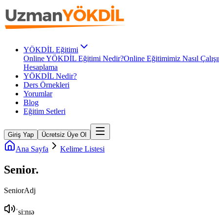
YÖKDİL Eğitimi
Online YÖKDİL Eğitimi Nedir?
Online Eğitimimiz Nasıl Çalışı
Hesaplama
YÖKDİL Nedir?
Ders Örnekleri
Yorumlar
Blog
Eğitim Setleri
Giriş Yap
Ücretsiz Üye Ol
Ana Sayfa
Kelime Listesi
Senior
.
Senior
Adj
ˈsiːnɪə