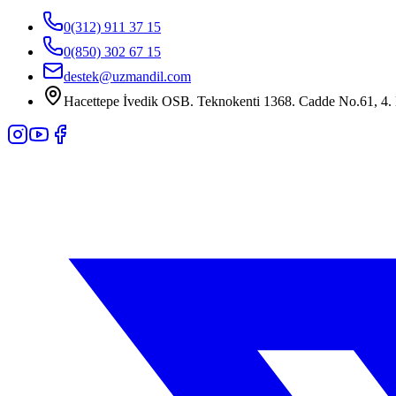
0(312) 911 37 15
0(850) 302 67 15
destek@uzmandil.com
Hacettepe İvedik OSB. Teknokenti 1368. Cadde No.61, 4