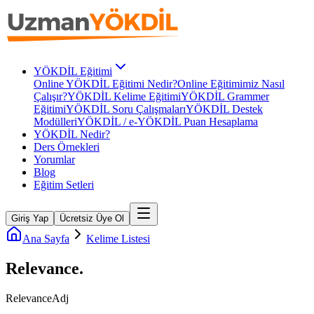
YÖKDİL Eğitimi
Online YÖKDİL Eğitimi Nedir?
Online Eğitimimiz Nasıl
Çalışır?
YÖKDİL Kelime Eğitimi
YÖKDİL Grammer
Eğitimi
YÖKDİL Soru Çalışmaları
YÖKDİL Destek
Modülleri
YÖKDİL / e-YÖKDİL Puan Hesaplama
YÖKDİL Nedir?
Ders Örnekleri
Yorumlar
Blog
Eğitim Setleri
Giriş Yap
Ücretsiz Üye Ol
Ana Sayfa
Kelime Listesi
Relevance
.
Relevance
Adj