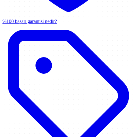
%100 başarı garantisi nedir?