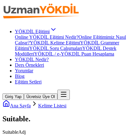
YÖKDİL Eğitimi
Online YÖKDİL Eğitimi Nedir?
Online Eğitimimiz Nasıl
Çalışır?
YÖKDİL Kelime Eğitimi
YÖKDİL Grammer
Eğitimi
YÖKDİL Soru Çalışmaları
YÖKDİL Destek
Modülleri
YÖKDİL / e-YÖKDİL Puan Hesaplama
YÖKDİL Nedir?
Ders Örnekleri
Yorumlar
Blog
Eğitim Setleri
Giriş Yap
Ücretsiz Üye Ol
Ana Sayfa
Kelime Listesi
Suitable
.
Suitable
Adj