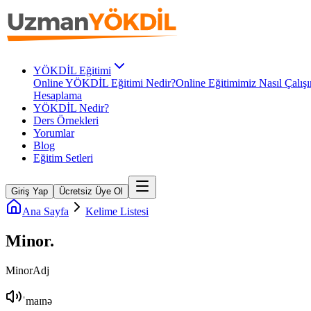
YÖKDİL Eğitimi
Online YÖKDİL Eğitimi Nedir?
Online Eğitimimiz Nasıl Çalışı
Hesaplama
YÖKDİL Nedir?
Ders Örnekleri
Yorumlar
Blog
Eğitim Setleri
Giriş Yap
Ücretsiz Üye Ol
Ana Sayfa
Kelime Listesi
Minor
.
Minor
Adj
ˈmaɪnə