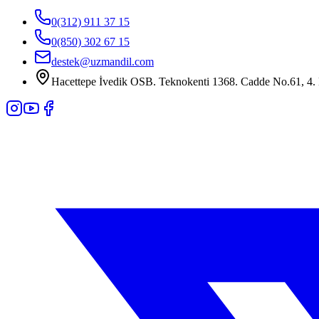
0(312) 911 37 15
0(850) 302 67 15
destek@uzmandil.com
Hacettepe İvedik OSB. Teknokenti 1368. Cadde No.61, 4