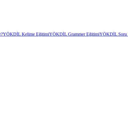
r?
YÖKDİL Kelime Eğitimi
YÖKDİL Grammer Eğitimi
YÖKDİL Soru Ç