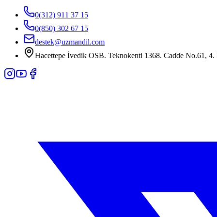
0(312) 911 37 15
0(850) 302 67 15
destek@uzmandil.com
Hacettepe İvedik OSB. Teknokenti 1368. Cadde No.61, 4