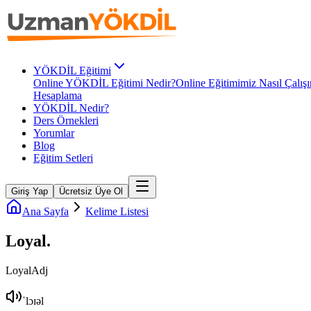
YÖKDİL Eğitimi
Online YÖKDİL Eğitimi Nedir?
Online Eğitimimiz Nasıl Çalışı
Hesaplama
YÖKDİL Nedir?
Ders Örnekleri
Yorumlar
Blog
Eğitim Setleri
Giriş Yap
Ücretsiz Üye Ol
Ana Sayfa
Kelime Listesi
Loyal
.
Loyal
Adj
ˈlɔɪəl