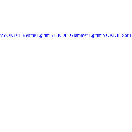
r?
YÖKDİL Kelime Eğitimi
YÖKDİL Grammer Eğitimi
YÖKDİL Soru Ç