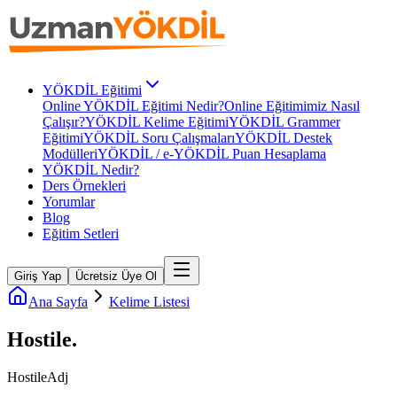
YÖKDİL Eğitimi
Online YÖKDİL Eğitimi Nedir?
Online Eğitimimiz Nasıl
Çalışır?
YÖKDİL Kelime Eğitimi
YÖKDİL Grammer
Eğitimi
YÖKDİL Soru Çalışmaları
YÖKDİL Destek
Modülleri
YÖKDİL / e-YÖKDİL Puan Hesaplama
YÖKDİL Nedir?
Ders Örnekleri
Yorumlar
Blog
Eğitim Setleri
Giriş Yap
Ücretsiz Üye Ol
Ana Sayfa
Kelime Listesi
Hostile
.
Hostile
Adj