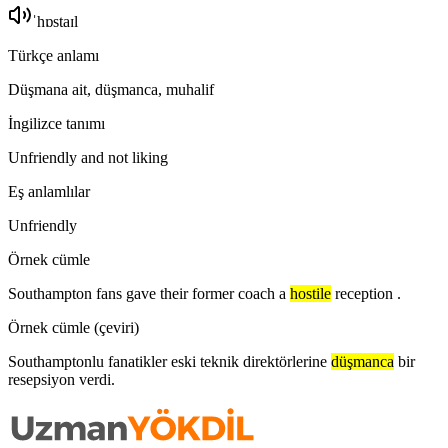
ˈhɒstaɪl
Türkçe anlamı
Düşmana ait, düşmanca, muhalif
İngilizce tanımı
Unfriendly and not liking
Eş anlamlılar
Unfriendly
Örnek cümle
Southampton fans gave their former coach a
hostile
reception .
Örnek cümle (çeviri)
Southamptonlu fanatikler eski teknik direktörlerine
düşmanca
bir
resepsiyon verdi.