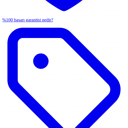
%100 başarı garantisi nedir?