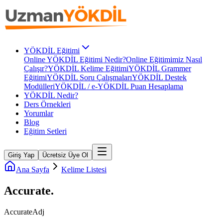
YÖKDİL Eğitimi
Online YÖKDİL Eğitimi Nedir?
Online Eğitimimiz Nasıl
Çalışır?
YÖKDİL Kelime Eğitimi
YÖKDİL Grammer
Eğitimi
YÖKDİL Soru Çalışmaları
YÖKDİL Destek
Modülleri
YÖKDİL / e-YÖKDİL Puan Hesaplama
YÖKDİL Nedir?
Ders Örnekleri
Yorumlar
Blog
Eğitim Setleri
Giriş Yap
Ücretsiz Üye Ol
Ana Sayfa
Kelime Listesi
Accurate
.
Accurate
Adj