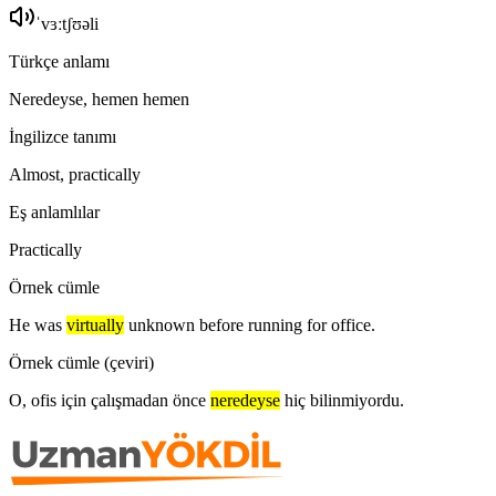
ˈvɜːtʃʊəli
Türkçe anlamı
Neredeyse, hemen hemen
İngilizce tanımı
Almost, practically
Eş anlamlılar
Practically
Örnek cümle
He was
virtually
unknown before running for office.
Örnek cümle (çeviri)
O, ofis için çalışmadan önce
neredeyse
hiç bilinmiyordu.