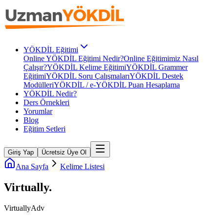
YÖKDİL Eğitimi
Online YÖKDİL Eğitimi Nedir?
Online Eğitimimiz Nasıl
Çalışır?
YÖKDİL Kelime Eğitimi
YÖKDİL Grammer
Eğitimi
YÖKDİL Soru Çalışmaları
YÖKDİL Destek
Modülleri
YÖKDİL / e-YÖKDİL Puan Hesaplama
YÖKDİL Nedir?
Ders Örnekleri
Yorumlar
Blog
Eğitim Setleri
Giriş Yap
Ücretsiz Üye Ol
Ana Sayfa
Kelime Listesi
Virtually
.
Virtually
Adv