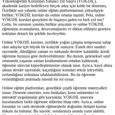
Yükseköğretim Kurumları Yabancı Dil Sınavı (YÖKDİL),
akademik kariyer hedefleyen birçok aday için kritik bir dönemeç.
Özellikle son yıllarda online eğitim platformlarının yükselişiyle
birlikte, YÖKDİL kursları da online ortama taşındı. Peki, online
YÖKDİL kursları gerçekten de başarıya giden en hızlı yol mu?
Gelin, bu sorunun yanıtını birlikte arayalım ve online YÖKDİL
eğitiminin avantajlarını, dezavantajlarını ve dikkat edilmesi gereken
noktaları detaylı bir şekilde inceleyelim.
Online YÖKDİL kursları, özellikle yoğun çalışma temposuna sahip
olan adaylar için büyük bir kolaylık sunuyor. Esnek ders saatleri
sayesinde, dilediğiniz zaman ve mekanda derslere katılabilir, kendi
öğrenme hızınıza göre ilerleyebilirsiniz. Bu durum, geleneksel sınıf
ortamında yaşanan zaman kısıtlamalarını ortadan kaldırarak,
öğrenme sürecini kişiselleştirmenize olanak tanır. Ayrıca, kayıt altına
alınan dersler sayesinde, kaçırdığınız konuları tekrar izleyebilir,
zorlandığınız noktalara odaklanabilirsiniz. Bu da öğrenme
verimliliğinizi artırmada önemli bir rol oynar.
Online eğitim platformları, genellikle çeşitli öğrenme materyalleri
sunar. Deneme sınavları, soru bankaları, konu anlatımları ve
interaktif uygulamalar gibi kaynaklar, YÖKDİL sınavına
hazırlanırken farklı öğrenme stillerine hitap eder. Ayrıca, online
forumlar ve canlı derslerde eğitmenlerle doğrudan iletişim kurma
imkanı da bulunur. Bu sayede, sorularınıza anında yanıt alabilir,