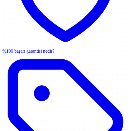
%100 başarı garantisi nedir?