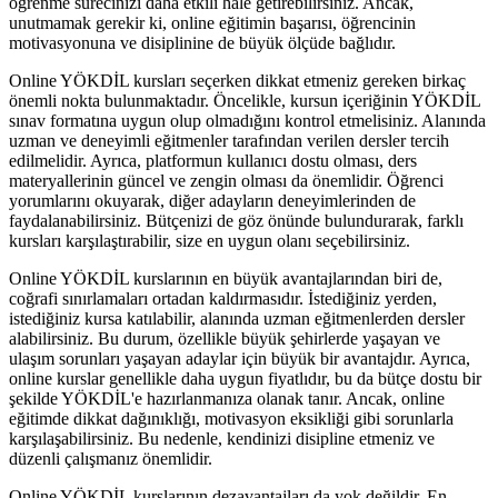
öğrenme sürecinizi daha etkili hale getirebilirsiniz. Ancak,
unutmamak gerekir ki, online eğitimin başarısı, öğrencinin
motivasyonuna ve disiplinine de büyük ölçüde bağlıdır.
Online YÖKDİL kursları seçerken dikkat etmeniz gereken birkaç
önemli nokta bulunmaktadır. Öncelikle, kursun içeriğinin YÖKDİL
sınav formatına uygun olup olmadığını kontrol etmelisiniz. Alanında
uzman ve deneyimli eğitmenler tarafından verilen dersler tercih
edilmelidir. Ayrıca, platformun kullanıcı dostu olması, ders
materyallerinin güncel ve zengin olması da önemlidir. Öğrenci
yorumlarını okuyarak, diğer adayların deneyimlerinden de
faydalanabilirsiniz. Bütçenizi de göz önünde bulundurarak, farklı
kursları karşılaştırabilir, size en uygun olanı seçebilirsiniz.
Online YÖKDİL kurslarının en büyük avantajlarından biri de,
coğrafi sınırlamaları ortadan kaldırmasıdır. İstediğiniz yerden,
istediğiniz kursa katılabilir, alanında uzman eğitmenlerden dersler
alabilirsiniz. Bu durum, özellikle büyük şehirlerde yaşayan ve
ulaşım sorunları yaşayan adaylar için büyük bir avantajdır. Ayrıca,
online kurslar genellikle daha uygun fiyatlıdır, bu da bütçe dostu bir
şekilde YÖKDİL'e hazırlanmanıza olanak tanır. Ancak, online
eğitimde dikkat dağınıklığı, motivasyon eksikliği gibi sorunlarla
karşılaşabilirsiniz. Bu nedenle, kendinizi disipline etmeniz ve
düzenli çalışmanız önemlidir.
Online YÖKDİL kurslarının dezavantajları da yok değildir. En