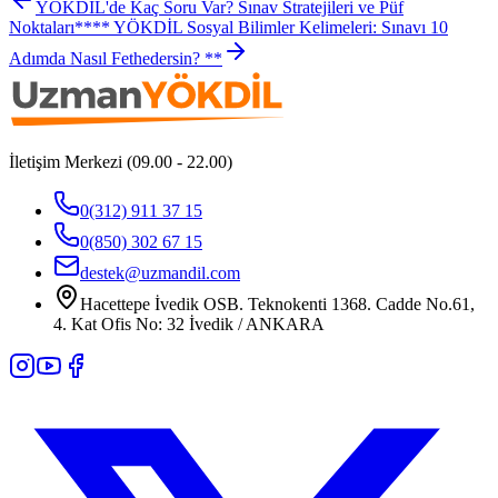
YÖKDİL'de Kaç Soru Var? Sınav Stratejileri ve Püf
Noktaları
**** YÖKDİL Sosyal Bilimler Kelimeleri: Sınavı 10
Adımda Nasıl Fethedersin? **
İletişim Merkezi (09.00 - 22.00)
0(312) 911 37 15
0(850) 302 67 15
destek@uzmandil.com
Hacettepe İvedik OSB. Teknokenti 1368. Cadde No.61,
4. Kat Ofis No: 32 İvedik / ANKARA