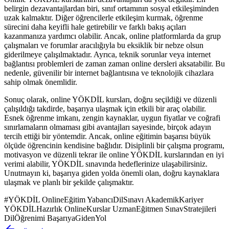
belirgin dezavantajlardan biri, sınıf ortamının sosyal etkileşiminden
uzak kalmaktır. Diğer öğrencilerle etkileşim kurmak, öğrenme
sürecini daha keyifli hale getirebilir ve farklı bakış açıları
kazanmanıza yardımcı olabilir. Ancak, online platformlarda da grup
çalışmaları ve forumlar aracılığıyla bu eksiklik bir nebze olsun
giderilmeye çalışılmaktadır. Ayrıca, teknik sorunlar veya internet
bağlantısı problemleri de zaman zaman online dersleri aksatabilir. Bu
nedenle, güvenilir bir internet bağlantısına ve teknolojik cihazlara
sahip olmak önemlidir.
Sonuç olarak, online YÖKDİL kursları, doğru seçildiği ve düzenli
çalışıldığı takdirde, başarıya ulaşmak için etkili bir araç olabilir.
Esnek öğrenme imkanı, zengin kaynaklar, uygun fiyatlar ve coğrafi
sınırlamaların olmaması gibi avantajları sayesinde, birçok adayın
tercih ettiği bir yöntemdir. Ancak, online eğitimin başarısı büyük
ölçüde öğrencinin kendisine bağlıdır. Disiplinli bir çalışma programı,
motivasyon ve düzenli tekrar ile online YÖKDİL kurslarından en iyi
verimi alabilir, YÖKDİL sınavında hedeflerinize ulaşabilirsiniz.
Unutmayın ki, başarıya giden yolda önemli olan, doğru kaynaklara
ulaşmak ve planlı bir şekilde çalışmaktır.
#
YÖKDİL OnlineEğitim YabancıDilSınavı AkademikKariyer
YÖKDİLHazırlık OnlineKurslar UzmanEğitmen SınavStratejileri
DilÖğrenimi BaşarıyaGidenYol