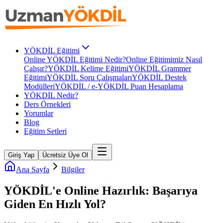
YÖKDİL Eğitimi
Online YÖKDİL Eğitimi Nedir?
Online Eğitimimiz Nasıl
Çalışır?
YÖKDİL Kelime Eğitimi
YÖKDİL Grammer
Eğitimi
YÖKDİL Soru Çalışmaları
YÖKDİL Destek
Modülleri
YÖKDİL / e-YÖKDİL Puan Hesaplama
YÖKDİL Nedir?
Ders Örnekleri
Yorumlar
Blog
Eğitim Setleri
Giriş Yap
Ücretsiz Üye Ol
Ana Sayfa
Bilgiler
YÖKDİL'e Online Hazırlık: Başarıya
Giden En Hızlı Yol?