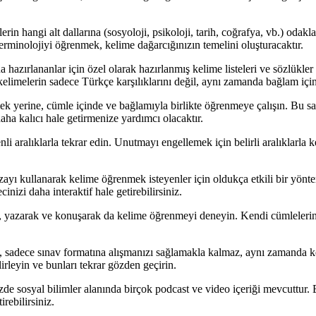
in hangi alt dallarına (sosyoloji, psikoloji, tarih, coğrafya, vb.) odak
erminolojiyi öğrenmek, kelime dağarcığınızın temelini oluşturacaktır.
azırlananlar için özel olarak hazırlanmış kelime listeleri ve sözlükler
, kelimelerin sadece Türkçe karşılıklarını değil, aynı zamanda bağlam içi
k yerine, cümle içinde ve bağlamıyla birlikte öğrenmeye çalışın. Bu sa
ha kalıcı hale getirmenize yardımcı olacaktır.
ralıklarla tekrar edin. Unutmayı engellemek için belirli aralıklarla kel
ızayı kullanarak kelime öğrenmek isteyenler için oldukça etkili bir yönt
nizi daha interaktif hale getirebilirsiniz.
yazarak ve konuşarak da kelime öğrenmeyi deneyin. Kendi cümlelerinizi
ce sınav formatına alışmanızı sağlamakla kalmaz, aynı zamanda kelime 
lirleyin ve bunları tekrar gözden geçirin.
 sosyal bilimler alanında birçok podcast ve video içeriği mevcuttur. 
irebilirsiniz.