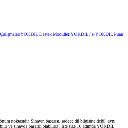
alışmaları
YÖKDİL Destek Modülleri
YÖKDİL / e-YÖKDİL Puan
m noktasıdır. Sınavın başarısı, sadece dil bilgisine değil, aynı
ebilir ve sınavda başarılı olabiliriz? İşte size 10 adımda YÖKDİL