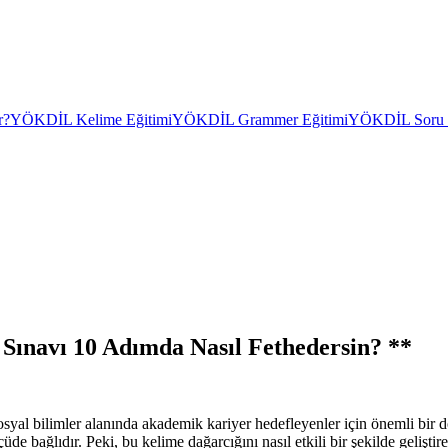
r?
YÖKDİL Kelime Eğitimi
YÖKDİL Grammer Eğitimi
YÖKDİL Soru Ç
Sınavı 10 Adımda Nasıl Fethedersin? **
 bilimler alanında akademik kariyer hedefleyenler için önemli bir dönü
 bağlıdır. Peki, bu kelime dağarcığını nasıl etkili bir şekilde geliştir