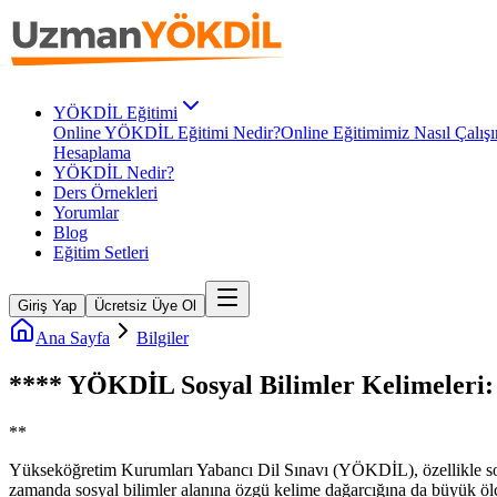
YÖKDİL Eğitimi
Online YÖKDİL Eğitimi Nedir?
Online Eğitimimiz Nasıl Çalışı
Hesaplama
YÖKDİL Nedir?
Ders Örnekleri
Yorumlar
Blog
Eğitim Setleri
Giriş Yap
Ücretsiz Üye Ol
Ana Sayfa
Bilgiler
**** YÖKDİL Sosyal Bilimler Kelimeleri: 
**
Yükseköğretim Kurumları Yabancı Dil Sınavı (YÖKDİL), özellikle sosyal
zamanda sosyal bilimler alanına özgü kelime dağarcığına da büyük ölçüde