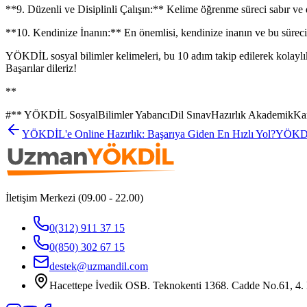
**9. Düzenli ve Disiplinli Çalışın:** Kelime öğrenme süreci sabır ve dis
**10. Kendinize İnanın:** En önemlisi, kendinize inanın ve bu sürecin 
YÖKDİL sosyal bilimler kelimeleri, bu 10 adım takip edilerek kolaylıkla
Başarılar dileriz!
**
#
** YÖKDİL SosyalBilimler YabancıDil SınavHazırlık AkademikKar
YÖKDİL'e Online Hazırlık: Başarıya Giden En Hızlı Yol?
YÖKDİL
İletişim Merkezi (09.00 - 22.00)
0(312) 911 37 15
0(850) 302 67 15
destek@uzmandil.com
Hacettepe İvedik OSB. Teknokenti 1368. Cadde No.61, 4