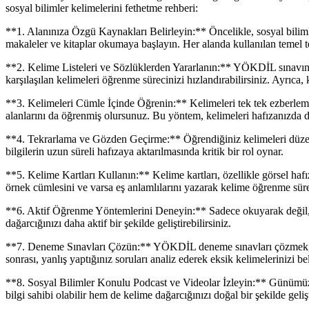
sosyal bilimler kelimelerini fethetme rehberi:
**1. Alanınıza Özgü Kaynakları Belirleyin:** Öncelikle, sosyal bilimler
makaleler ve kitaplar okumaya başlayın. Her alanda kullanılan temel t
**2. Kelime Listeleri ve Sözlüklerden Yararlanın:** YÖKDİL sınavına h
karşılaşılan kelimeleri öğrenme sürecinizi hızlandırabilirsiniz. Ayrıca
**3. Kelimeleri Cümle İçinde Öğrenin:** Kelimeleri tek tek ezberleme
alanlarını da öğrenmiş olursunuz. Bu yöntem, kelimeleri hafızanızda da
**4. Tekrarlama ve Gözden Geçirme:** Öğrendiğiniz kelimeleri düzenli a
bilgilerin uzun süreli hafızaya aktarılmasında kritik bir rol oynar.
**5. Kelime Kartları Kullanın:** Kelime kartları, özellikle görsel haf
örnek cümlesini ve varsa eş anlamlılarını yazarak kelime öğrenme süreci
**6. Aktif Öğrenme Yöntemlerini Deneyin:** Sadece okuyarak değil, 
dağarcığınızı daha aktif bir şekilde geliştirebilirsiniz.
**7. Deneme Sınavları Çözün:** YÖKDİL deneme sınavları çözmek, sade
sonrası, yanlış yaptığınız soruları analiz ederek eksik kelimelerinizi be
**8. Sosyal Bilimler Konulu Podcast ve Videolar İzleyin:** Günümüzde
bilgi sahibi olabilir hem de kelime dağarcığınızı doğal bir şekilde gelişt