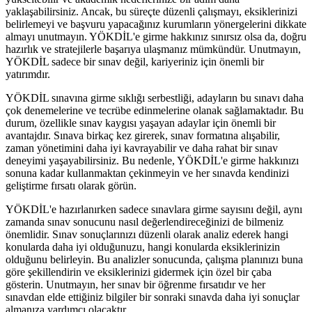
yaklaşabilirsiniz. Ancak, bu süreçte düzenli çalışmayı, eksiklerinizi
belirlemeyi ve başvuru yapacağınız kurumların yönergelerini dikkate
almayı unutmayın. YÖKDİL'e girme hakkınız sınırsız olsa da, doğru
hazırlık ve stratejilerle başarıya ulaşmanız mümkündür. Unutmayın,
YÖKDİL sadece bir sınav değil, kariyeriniz için önemli bir
yatırımdır.
YÖKDİL sınavına girme sıklığı serbestliği, adayların bu sınavı daha
çok denemelerine ve tecrübe edinmelerine olanak sağlamaktadır. Bu
durum, özellikle sınav kaygısı yaşayan adaylar için önemli bir
avantajdır. Sınava birkaç kez girerek, sınav formatına alışabilir,
zaman yönetimini daha iyi kavrayabilir ve daha rahat bir sınav
deneyimi yaşayabilirsiniz. Bu nedenle, YÖKDİL'e girme hakkınızı
sonuna kadar kullanmaktan çekinmeyin ve her sınavda kendinizi
geliştirme fırsatı olarak görün.
YÖKDİL'e hazırlanırken sadece sınavlara girme sayısını değil, aynı
zamanda sınav sonucunu nasıl değerlendireceğinizi de bilmeniz
önemlidir. Sınav sonuçlarınızı düzenli olarak analiz ederek hangi
konularda daha iyi olduğunuzu, hangi konularda eksiklerinizin
olduğunu belirleyin. Bu analizler sonucunda, çalışma planınızı buna
göre şekillendirin ve eksiklerinizi gidermek için özel bir çaba
gösterin. Unutmayın, her sınav bir öğrenme fırsatıdır ve her
sınavdan elde ettiğiniz bilgiler bir sonraki sınavda daha iyi sonuçlar
almanıza yardımcı olacaktır.