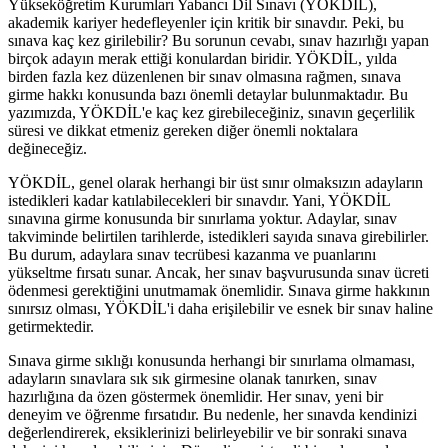
Yükseköğretim Kurumları Yabancı Dil Sınavı (YÖKDİL),
akademik kariyer hedefleyenler için kritik bir sınavdır. Peki, bu
sınava kaç kez girilebilir? Bu sorunun cevabı, sınav hazırlığı yapan
birçok adayın merak ettiği konulardan biridir. YÖKDİL, yılda
birden fazla kez düzenlenen bir sınav olmasına rağmen, sınava
girme hakkı konusunda bazı önemli detaylar bulunmaktadır. Bu
yazımızda, YÖKDİL'e kaç kez girebileceğiniz, sınavın geçerlilik
süresi ve dikkat etmeniz gereken diğer önemli noktalara
değineceğiz.
YÖKDİL, genel olarak herhangi bir üst sınır olmaksızın adayların
istedikleri kadar katılabilecekleri bir sınavdır. Yani, YÖKDİL
sınavına girme konusunda bir sınırlama yoktur. Adaylar, sınav
takviminde belirtilen tarihlerde, istedikleri sayıda sınava girebilirler.
Bu durum, adaylara sınav tecrübesi kazanma ve puanlarını
yükseltme fırsatı sunar. Ancak, her sınav başvurusunda sınav ücreti
ödenmesi gerektiğini unutmamak önemlidir. Sınava girme hakkının
sınırsız olması, YÖKDİL'i daha erişilebilir ve esnek bir sınav haline
getirmektedir.
Sınava girme sıklığı konusunda herhangi bir sınırlama olmaması,
adayların sınavlara sık sık girmesine olanak tanırken, sınav
hazırlığına da özen göstermek önemlidir. Her sınav, yeni bir
deneyim ve öğrenme fırsatıdır. Bu nedenle, her sınavda kendinizi
değerlendirerek, eksiklerinizi belirleyebilir ve bir sonraki sınava