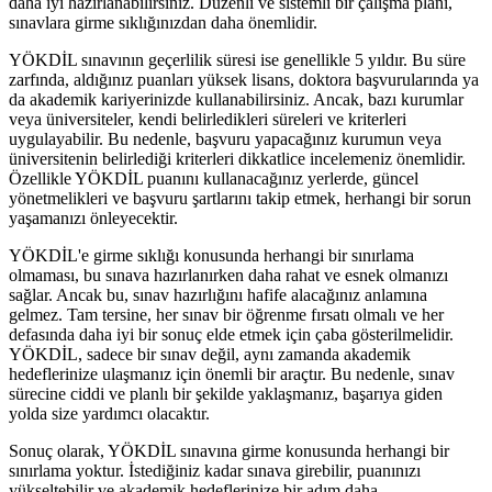
daha iyi hazırlanabilirsiniz. Düzenli ve sistemli bir çalışma planı,
sınavlara girme sıklığınızdan daha önemlidir.
YÖKDİL sınavının geçerlilik süresi ise genellikle 5 yıldır. Bu süre
zarfında, aldığınız puanları yüksek lisans, doktora başvurularında ya
da akademik kariyerinizde kullanabilirsiniz. Ancak, bazı kurumlar
veya üniversiteler, kendi belirledikleri süreleri ve kriterleri
uygulayabilir. Bu nedenle, başvuru yapacağınız kurumun veya
üniversitenin belirlediği kriterleri dikkatlice incelemeniz önemlidir.
Özellikle YÖKDİL puanını kullanacağınız yerlerde, güncel
yönetmelikleri ve başvuru şartlarını takip etmek, herhangi bir sorun
yaşamanızı önleyecektir.
YÖKDİL'e girme sıklığı konusunda herhangi bir sınırlama
olmaması, bu sınava hazırlanırken daha rahat ve esnek olmanızı
sağlar. Ancak bu, sınav hazırlığını hafife alacağınız anlamına
gelmez. Tam tersine, her sınav bir öğrenme fırsatı olmalı ve her
defasında daha iyi bir sonuç elde etmek için çaba gösterilmelidir.
YÖKDİL, sadece bir sınav değil, aynı zamanda akademik
hedeflerinize ulaşmanız için önemli bir araçtır. Bu nedenle, sınav
sürecine ciddi ve planlı bir şekilde yaklaşmanız, başarıya giden
yolda size yardımcı olacaktır.
Sonuç olarak, YÖKDİL sınavına girme konusunda herhangi bir
sınırlama yoktur. İstediğiniz kadar sınava girebilir, puanınızı
yükseltebilir ve akademik hedeflerinize bir adım daha