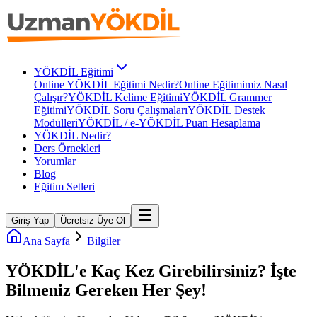
YÖKDİL Eğitimi
Online YÖKDİL Eğitimi Nedir?
Online Eğitimimiz Nasıl
Çalışır?
YÖKDİL Kelime Eğitimi
YÖKDİL Grammer
Eğitimi
YÖKDİL Soru Çalışmaları
YÖKDİL Destek
Modülleri
YÖKDİL / e-YÖKDİL Puan Hesaplama
YÖKDİL Nedir?
Ders Örnekleri
Yorumlar
Blog
Eğitim Setleri
Giriş Yap
Ücretsiz Üye Ol
Ana Sayfa
Bilgiler
YÖKDİL'e Kaç Kez Girebilirsiniz? İşte
Bilmeniz Gereken Her Şey!