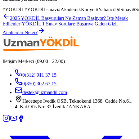
#
YÖKDİL
#
YÖKDİLsinavi
#
AkademikKariyer
#
YabanciDilSinavi
#
S
2025 YÖKDİL Başvuruları Ne Zaman Başlıyor? İşte Merak
Edilenler!
YÖKDİL 1 Sınav Soruları: Başarıya Giden Gizli
Anahtarlar Neler?
İletişim Merkezi (09.00 - 22.00)
0(312) 911 37 15
0(850) 302 67 15
destek@uzmandil.com
Hacettepe İvedik OSB. Teknokenti 1368. Cadde No.61,
4. Kat Ofis No: 32 İvedik / ANKARA