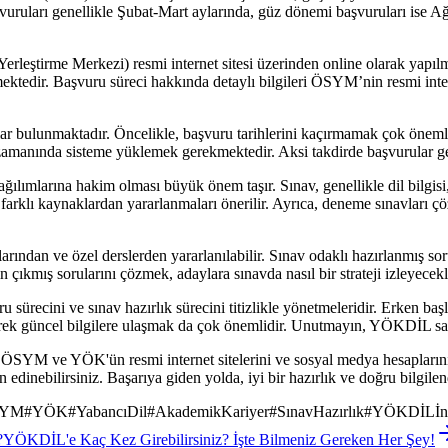
uruları genellikle Şubat-Mart aylarında, güz dönemi başvuruları ise Ağ
eştirme Merkezi) resmi internet sitesi üzerinden online olarak yapıl
rekmektedir. Başvuru süreci hakkında detaylı bilgileri ÖSYM’nin resmi i
ar bulunmaktadır. Öncelikle, başvuru tarihlerini kaçırmamak çok önemli
ri zamanında sisteme yüklemek gerekmektedir. Aksi takdirde başvurular geç
lımlarına hakim olması büyük önem taşır. Sınav, genellikle dil bilgisi,
farklı kaynaklardan yararlanmaları önerilir. Ayrıca, deneme sınavları çö
rından ve özel derslerden yararlanılabilir. Sınav odaklı hazırlanmış sor
n çıkmış sorularını çözmek, adaylara sınavda nasıl bir strateji izleyecek
sürecini ve sınav hazırlık sürecini titizlikle yönetmeleridir. Erken ba
derek güncel bilgilere ulaşmak da çok önemlidir. Unutmayın, YÖKDİL sad
 ÖSYM ve YÖK'ün resmi internet sitelerini ve sosyal medya hesaplarını 
n edinebilirsiniz. Başarıya giden yolda, iyi bir hazırlık ve doğru bilgil
SYM
#
YÖK
#
YabancıDil
#
AkademikKariyer
#
SınavHazırlık
#
YÖKDİLİng
?
YÖKDİL'e Kaç Kez Girebilirsiniz? İşte Bilmeniz Gereken Her Şey!