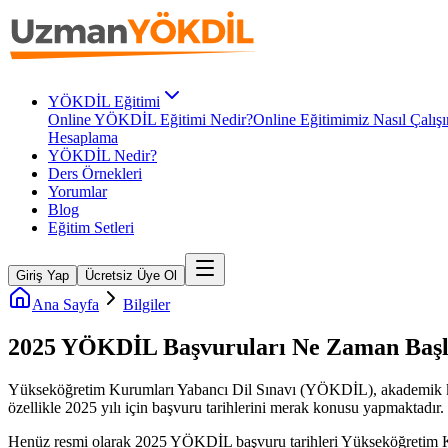
YÖKDİL Eğitimi
Online YÖKDİL Eğitimi Nedir?
Online Eğitimimiz Nasıl Çalışı
Hesaplama
YÖKDİL Nedir?
Ders Örnekleri
Yorumlar
Blog
Eğitim Setleri
Giriş Yap
Ücretsiz Üye Ol
Ana Sayfa
Bilgiler
2025 YÖKDİL Başvuruları Ne Zaman Başlı
Yükseköğretim Kurumları Yabancı Dil Sınavı (YÖKDİL), akademik kariyer
özellikle 2025 yılı için başvuru tarihlerini merak konusu yapmaktadı
Henüz resmi olarak 2025 YÖKDİL başvuru tarihleri Yükseköğretim Kuru