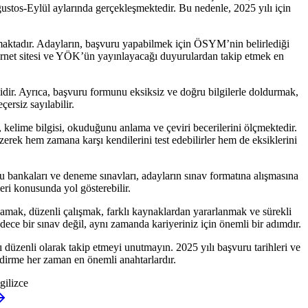
ustos-Eylül aylarında gerçekleşmektedir. Bu nedenle, 2025 yılı için
maktadır. Adayların, başvuru yapabilmek için ÖSYM’nin belirlediği
nternet sitesi ve YÖK’ün yayınlayacağı duyurulardan takip etmek en
dir. Ayrıca, başvuru formunu eksiksiz ve doğru bilgilerle doldurmak,
ersiz sayılabilir.
 kelime bilgisi, okuduğunu anlama ve çeviri becerilerini ölçmektedir.
zerek hem zamana karşı kendilerini test edebilirler hem de eksiklerini
u bankaları ve deneme sınavları, adayların sınav formatına alışmasına
leri konusunda yol gösterebilir.
şlamak, düzenli çalışmak, farklı kaynaklardan yararlanmak ve sürekli
ece bir sınav değil, aynı zamanda kariyeriniz için önemli bir adımdır.
düzenli olarak takip etmeyi unutmayın. 2025 yılı başvuru tarihleri ve
endirme her zaman en önemli anahtarlardır.
ilizce