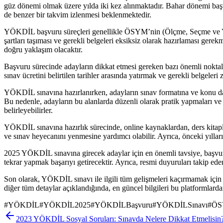
güz dönemi olmak üzere yılda iki kez alınmaktadır. Bahar dönemi başv
de benzer bir takvim izlenmesi beklenmektedir.
YÖKDİL başvuru süreçleri genellikle ÖSYM’nin (Ölçme, Seçme ve Yerl
şartları taşıması ve gerekli belgeleri eksiksiz olarak hazırlaması ge
doğru yaklaşım olacaktır.
Başvuru sürecinde adayların dikkat etmesi gereken bazı önemli noktal
sınav ücretini belirtilen tarihler arasında yatırmak ve gerekli belgele
YÖKDİL sınavına hazırlanırken, adayların sınav formatına ve konu dağı
Bu nedenle, adayların bu alanlarda düzenli olarak pratik yapmaları ve 
belirleyebilirler.
YÖKDİL sınavına hazırlık sürecinde, online kaynaklardan, ders kitapla
ve sınav heyecanını yenmesine yardımcı olabilir. Ayrıca, önceki yılları
2025 YÖKDİL sınavına girecek adaylar için en önemli tavsiye, başvuru 
tekrar yapmak başarıyı getirecektir. Ayrıca, resmi duyuruları takip e
Son olarak, YÖKDİL sınavı ile ilgili tüm gelişmeleri kaçırmamak için
diğer tüm detaylar açıklandığında, en güncel bilgileri bu platformlarda
#
YÖKDİL
#
YÖKDİL2025
#
YÖKDİLBaşvuru
#
YÖKDİLSınavı
#
Ö
2023 YÖKDİL Sosyal Soruları: Sınavda Nelere Dikkat Etmelisin