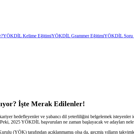
r?
YÖKDİL Kelime Eğitimi
YÖKDİL Grammer Eğitimi
YÖKDİL Soru Ç
yor? İşte Merak Edilenler!
 hedefleyenler ve yabancı dil yeterliliğini belgelemek isteyenler için
r. Peki, 2025 YÖKDİL başvuruları ne zaman başlayacak ve adayları nele
lu (YÖK) tarafından açıklanmamış olsa da, geçmiş yılların takvimleri 