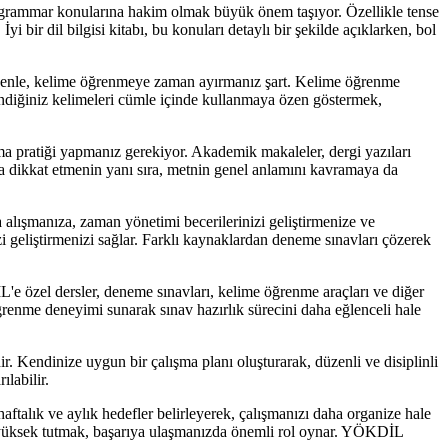
ek, grammar konularına hakim olmak büyük önem taşıyor. Özellikle tense
i bir dil bilgisi kitabı, bu konuları detaylı bir şekilde açıklarken, bol
edenle, kelime öğrenmeye zaman ayırmanız şart. Kelime öğrenme
rendiğiniz kelimeleri cümle içinde kullanmaya özen göstermek,
 pratiği yapmanız gerekiyor. Akademik makaleler, dergi yazıları
a dikkat etmenin yanı sıra, metnin genel anlamını kavramaya da
alışmanıza, zaman yönetimi becerilerinizi geliştirmenize ve
i geliştirmenizi sağlar. Farklı kaynaklardan deneme sınavları çözerek
e özel dersler, deneme sınavları, kelime öğrenme araçları ve diğer
ğrenme deneyimi sunarak sınav hazırlık sürecini daha eğlenceli hale
 Kendinize uygun bir çalışma planı oluşturarak, düzenli ve disiplinli
labilir.
aftalık ve aylık hedefler belirleyerek, çalışmanızı daha organize hale
u yüksek tutmak, başarıya ulaşmanızda önemli rol oynar. YÖKDİL