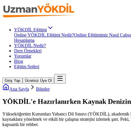
YÖKDİL Eğitimi
Online YÖKDİL Eğitimi Nedir?
Online Eğitimimiz Nasıl Çalışı
Hesaplama
YÖKDİL Nedir?
Ders Örnekleri
Yorumlar
Blog
Eğitim Setleri
Giriş Yap
Ücretsiz Üye Ol
Ana Sayfa
Bilgiler
YÖKDİL'e Hazırlanırken Kaynak Denizind
Yükseköğretim Kurumları Yabancı Dil Sınavı (YÖKDİL), akademik kariye
kaynaklara yönelmek ve etkili bir çalışma stratejisi izlemek şart. Pek
kapsamlı bir rehber.