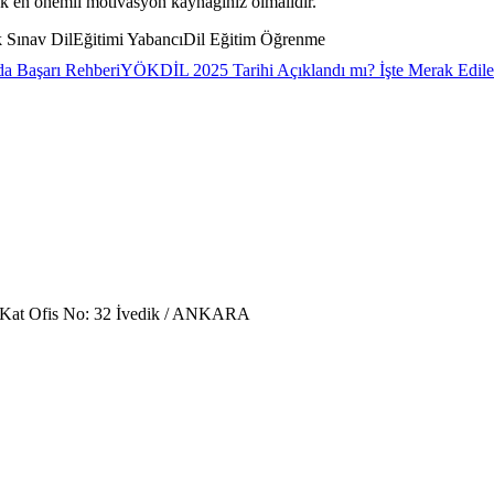
k en önemli motivasyon kaynağınız olmalıdır.
ınav DilEğitimi YabancıDil Eğitim Öğrenme
mda Başarı Rehberi
YÖKDİL 2025 Tarihi Açıklandı mı? İşte Merak Edile
. Kat Ofis No: 32 İvedik / ANKARA