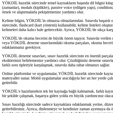
YÖKDİL hazırlık sürecinde temel kaynakların başında dil bilgisi kitap
(zamanlar), modals (kiplikler), passive voice (edilgen yapı), conditiona
örnek ve alıştırmalarla pekiştirmenize yardımcı olur.
Kelime bilgisi, YÖKDİL'in olmazsa olmazlarından. Sınavda başarılı 
sürecinde, flashcard (kart yöntemi) kullanabilir, kelime listeleri ol
kelimeleri daha kalıcı hale getirecektir. Ayrıca, YÖKDİL'de sıkça ka
YÖKDİL'de okuma becerisi de büyük önem taşıyor. Sınavda verilen met
veya YÖKDİL deneme sınavlarındaki okuma parçaları, okuma becerileri
odaklanmanız gerekiyor.
YÖKDİL deneme sınavları, sınav hazırlık sürecinin en önemli parçalar
eksiklerinizi belirlemenize yardımcı olur. Çözdüğünüz deneme sınavları
farklı soru tipleriyle karşılaşmak, sınavda daha rahat olmanızı sağlar.
Online platformlar ve uygulamalar, YÖKDİL hazırlık sürecinde kaynak
materyaller sunar. Mobil uygulamalar aracılığıyla her an her yerde ça
getirebilir.
YÖKDİL'e hazırlanırken tek bir kaynağa bağlı kalmamak, farklı kaynak
bir şekilde çalışmak, başarıya giden yolda en büyük yardımcınız olaca
Sınav hazırlığı sürecinde sadece kaynaklara odaklanmak yerine, düzenli
getirebilirsiniz. Ayrıca, dinlenmeye ve kendinize zaman ayırmaya da