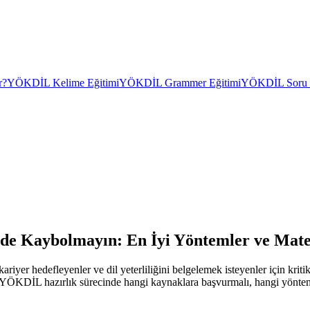
r?
YÖKDİL Kelime Eğitimi
YÖKDİL Grammer Eğitimi
YÖKDİL Soru Ç
e Kaybolmayın: En İyi Yöntemler ve Mate
r hedefleyenler ve dil yeterliliğini belgelemek isteyenler için kritik
i, YÖKDİL hazırlık sürecinde hangi kaynaklara başvurmalı, hangi yönteml