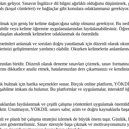
ları geliyor. Sınavın İngilizce dil bilgisi ağırlıklı olduğunu düşünürs
ls (koşul cümleleri) ve bağlaçlar gibi konulara odaklanmanız gerekiyor. İy
olmak için geniş bir kelime dağarcığına sahip olmanız gerekiyor. Bu n
uşturabilir veya kelime öğrenme uygulamalarından faydalanabilirsiniz. Öğ
rşılaşılan akademik kelimelere odaklanmak da önemlidir.
inleri anlamak ve soruları doğru yanıtlamak için düzenli olarak okuma
nizi geliştirmenize yardımcı olabilir. Okurken kelimelerin anlamların
ından biridir. Düzenli olarak deneme sınavları çözmek, sınav formatına 
nı dikkatlice analiz etmek, hatalarınızdan ders çıkarmanızı ve kendiniz
 bulmak için harika seçenekler sunar. Birçok online platform, YÖKDİL'
lışabilme imkanı da bulunur. Bu platformlar ve uygulamalar, interaktif ö
lardan faydalanmak ve çeşitli çalışma yöntemleri uygulamak önemlidir.
ktır. Unutmayın, YÖKDİL sınavı sabır, azim ve doğru kaynaklarla başarı
 ve planlı bir çalışma stratejisi izlemek de büyük önem taşır. Günlük, h
 özen göstermelisiniz. Sınav stresiyle başa çıkmak ve motivasyonunuz