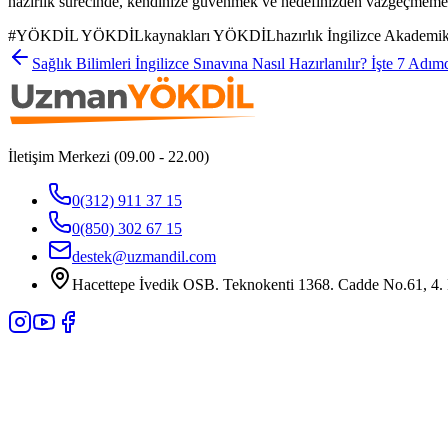
hazırlık sürecinde, kendinize güvenmek ve hedefinizden vazgeçmeme
#
YÖKDİL YÖKDİLkaynakları YÖKDİLhazırlık İngilizce Akademik S
Sağlık Bilimleri İngilizce Sınavına Nasıl Hazırlanılır? İşte 7 Adı
İletişim Merkezi (09.00 - 22.00)
0(312) 911 37 15
0(850) 302 67 15
destek@uzmandil.com
Hacettepe İvedik OSB. Teknokenti 1368. Cadde No.61, 4