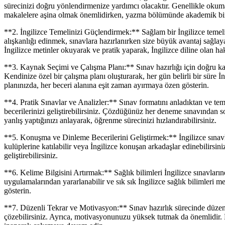
sürecinizi doğru yönlendirmenize yardımcı olacaktır. Genellikle okuma
makalelere aşina olmak önemlidirken, yazma bölümünde akademik bir 
**2. İngilizce Temelinizi Güçlendirmek:** Sağlam bir İngilizce temeli
alışkanlığı edinmek, sınavlara hazırlanırken size büyük avantaj sağlaya
İngilizce metinler okuyarak ve pratik yaparak, İngilizce diline olan haki
**3. Kaynak Seçimi ve Çalışma Planı:** Sınav hazırlığı için doğru kayn
Kendinize özel bir çalışma planı oluşturarak, her gün belirli bir süre
planınızda, her beceri alanına eşit zaman ayırmaya özen gösterin.
**4. Pratik Sınavlar ve Analizler:** Sınav formatını anladıktan ve tem
becerilerinizi geliştirebilirsiniz. Çözdüğünüz her deneme sınavından so
yanlış yaptığınızı anlayarak, öğrenme sürecinizi hızlandırabilirsiniz.
**5. Konuşma ve Dinleme Becerilerini Geliştirmek:** İngilizce sınavlar
kulüplerine katılabilir veya İngilizce konuşan arkadaşlar edinebilirsini
geliştirebilirsiniz.
**6. Kelime Bilgisini Artırmak:** Sağlık bilimleri İngilizce sınavların
uygulamalarından yararlanabilir ve sık sık İngilizce sağlık bilimleri 
gösterin.
**7. Düzenli Tekrar ve Motivasyon:** Sınav hazırlık sürecinde düzenli 
çözebilirsiniz. Ayrıca, motivasyonunuzu yüksek tutmak da önemlidir. K