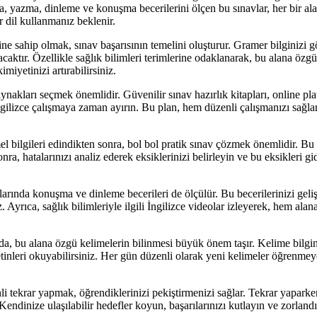
, yazma, dinleme ve konuşma becerilerini ölçen bu sınavlar, her bir al
dil kullanmanız beklenir.
ne sahip olmak, sınav başarısının temelini oluşturur. Gramer bilginizi
caktır. Özellikle sağlık bilimleri terimlerine odaklanarak, bu alana özgü
miyetinizi artırabilirsiniz.
akları seçmek önemlidir. Güvenilir sınav hazırlık kitapları, online platf
 İngilizce çalışmaya zaman ayırın. Bu plan, hem düzenli çalışmanızı sağ
el bilgileri edindikten sonra, bol bol pratik sınav çözmek önemlidir. B
nra, hatalarınızı analiz ederek eksiklerinizi belirleyin ve bu eksikleri 
ında konuşma ve dinleme becerileri de ölçülür. Bu becerilerinizi gelişt
z. Ayrıca, sağlık bilimleriyle ilgili İngilizce videolar izleyerek, hem al
da, bu alana özgü kelimelerin bilinmesi büyük önem taşır. Kelime bilgini
metinleri okuyabilirsiniz. Her gün düzenli olarak yeni kelimeler öğrenm
tekrar yapmak, öğrendiklerinizi pekiştirmenizi sağlar. Tekrar yaparken f
endinize ulaşılabilir hedefler koyun, başarılarınızı kutlayın ve zorla