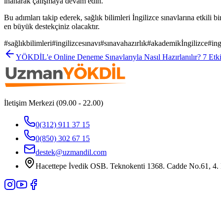
inanarak çalışmaya devam edin.
Bu adımları takip ederek, sağlık bilimleri İngilizce sınavlarına etkili b
en büyük destekçiniz olacaktır.
#
sağlıkbilimleri
#
ingilizcesınavı
#
sınavahazırlık
#
akademikİngilizce
#
in
YÖKDİL'e Online Deneme Sınavlarıyla Nasıl Hazırlanılır? 7 Etki
İletişim Merkezi (09.00 - 22.00)
0(312) 911 37 15
0(850) 302 67 15
destek@uzmandil.com
Hacettepe İvedik OSB. Teknokenti 1368. Cadde No.61, 4