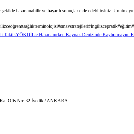
ir şekilde hazırlanabilir ve başarılı sonuçlar elde edebilirsiniz. Unutmay
gilizceöğren
#
sağlıkterminolojisi
#
sınavstratejileri
#
İngilizcepratik
#
eğitim
#
li Taktik
YÖKDİL'e Hazırlanırken Kaynak Denizinde Kaybolmayın: En 
. Kat Ofis No: 32 İvedik / ANKARA