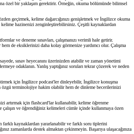
ana özel bir yaklaşım gerektirir. Örneğin, okuma bölümünde bilimsel
 gözden geçirmek, kelime dağarcığınızı genişletmek ve İngilizce okuma
 kelime hazinenizi zenginleştirebilirsiniz. Çeşitli kaynaklardan
ormlar ve deneme sınavları, çalışmanızı verimli hale getirir.
lar hem de eksiklerinizi daha kolay görmenize yardımcı olur. Çalışma
u sayede, sınav heyecanını üzerinizden atabilir ve zaman yönetimi
gidermeye odaklanın. Yanlış yaptığınız soruları tekrar çözerek ve neden
irmek için İngilizce podcast'ler dinleyebilir, İngilizce konuşma
ana özgü terminolojiye hakim olabilir hem de dinleme becerilerinizi
zi artırmak için flashcard'lar kullanabilir, kelime öğrenme
eye çalışın ve öğrendiğiniz kelimeleri cümle içinde kullanmaya özen
arklı kaynaklardan yararlanabilir ve farklı soru tiplerini
ndığınız zamanlarda destek almaktan çekinmeyin. Başarıya ulaşacağınıza