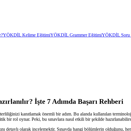
r?
YÖKDİL Kelime Eğitimi
YÖKDİL Grammer Eğitimi
YÖKDİL Soru Ç
Hazırlanılır? İşte 7 Adımda Başarı Rehberi
terliliğinizi kanıtlamak önemli bir adım. Bu alanda kullanılan terminoloj
bir rol oynar. Peki, bu sınavlara nasıl etkili bir şekilde hazırlanabilir
nı detaylı olarak incelemektir. Sınavda hangi bölümlerin olduğunu, her 