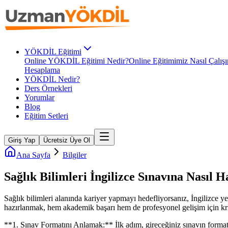
YÖKDİL Eğitimi
Online YÖKDİL Eğitimi Nedir?
Online Eğitimimiz Nasıl Çalışı
Hesaplama
YÖKDİL Nedir?
Ders Örnekleri
Yorumlar
Blog
Eğitim Setleri
Giriş Yap
Ücretsiz Üye Ol
Ana Sayfa
Bilgiler
Sağlık Bilimleri İngilizce Sınavına Nasıl 
Sağlık bilimleri alanında kariyer yapmayı hedefliyorsanız, İngilizce ye
hazırlanmak, hem akademik başarı hem de profesyonel gelişim için kritik 
**1. Sınav Formatını Anlamak:** İlk adım, gireceğiniz sınavın formatı