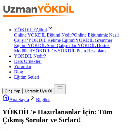
YÖKDİL Eğitimi
Online YÖKDİL Eğitimi Nedir?
Online Eğitimimiz Nasıl
Çalışır?
YÖKDİL Kelime Eğitimi
YÖKDİL Grammer
Eğitimi
YÖKDİL Soru Çalışmaları
YÖKDİL Destek
Modülleri
YÖKDİL / e-YÖKDİL Puan Hesaplama
YÖKDİL Nedir?
Ders Örnekleri
Yorumlar
Blog
Eğitim Setleri
Giriş Yap
Ücretsiz Üye Ol
Ana Sayfa
Bilgiler
YÖKDİL'e Hazırlananlar İçin: Tüm
Çıkmış Sorular ve Sırları!