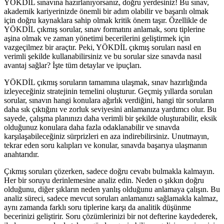
YÖKDİL sınavına hazırlanıyorsanız, doğru yerdesiniz! Bu sınav,
akademik kariyerinizde önemli bir adım olabilir ve başarılı olmak
için doğru kaynaklara sahip olmak kritik önem taşır. Özellikle de
YÖKDİL çıkmış sorular, sınav formatını anlamak, soru tiplerine
aşina olmak ve zaman yönetimi becerilerini geliştirmek için
vazgeçilmez bir araçtır. Peki, YÖKDİL çıkmış soruları nasıl en
verimli şekilde kullanabilirsiniz ve bu sorular size sınavda nasıl
avantaj sağlar? İşte tüm detaylar ve ipuçları.
YÖKDİL çıkmış soruların tamamına ulaşmak, sınav hazırlığında
izleyeceğiniz stratejinin temelini oluşturur. Geçmiş yıllarda sorulan
sorular, sınavın hangi konulara ağırlık verdiğini, hangi tür soruların
daha sık çıktığını ve zorluk seviyesini anlamanıza yardımcı olur. Bu
sayede, çalışma planınızı daha verimli bir şekilde oluşturabilir, eksik
olduğunuz konulara daha fazla odaklanabilir ve sınavda
karşılaşabileceğiniz sürprizleri en aza indirebilirsiniz. Unutmayın,
tekrar eden soru kalıpları ve konular, sınavda başarıya ulaşmanın
anahtarıdır.
Çıkmış soruları çözerken, sadece doğru cevabı bulmakla kalmayın.
Her bir soruyu derinlemesine analiz edin. Neden o şıkkın doğru
olduğunu, diğer şıkların neden yanlış olduğunu anlamaya çalışın. Bu
analiz süreci, sadece mevcut soruları anlamanızı sağlamakla kalmaz,
aynı zamanda farklı soru tiplerine karşı da analitik düşünme
becerinizi geliştirir. Soru çözümlerinizi bir not defterine kaydederek,