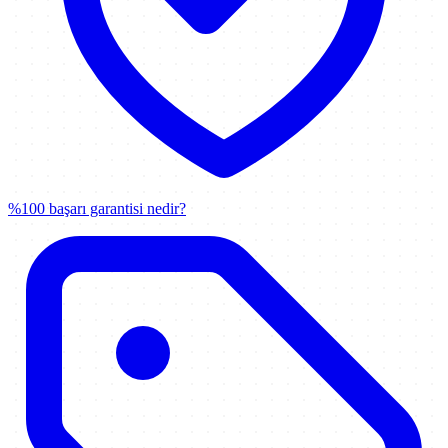
%100 başarı garantisi nedir?