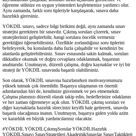
öğrenme stilinize en uygun yöntemleri keşfetmenize yardımcı olur.
Aynı zamanda, farklı soru tipleriyle karşılaşarak, sınava daha
hazırlıklı girersiniz.
YÖKDİL sınavı, sadece bilgi birikimi değil, aynı zamanda sınav
stratejisi gerektiren bir sınavdır. Çıkmış soruları çözerek, sınav
stratejilerinizi geliştirebilir, hangi sorulara öncelik vermeniz
gerektiğini öğrenebilirsiniz. Özellikle zorlandığınız soru tiplerini
belirleyerek, bu konularda daha fazla çalışabilir ve kendinizi bu
alanlarda geliştirebilirsiniz. Sınav esnasında sakin kalmak, soruları
dikkatlice okumak ve doğru cevaplara odaklanmak, başarının
anahtarıdır. Unutmayın, düzenli çalışma, doğru kaynaklar ve iyi bir
strateji ile YÖKDİL sınavında başarılı olabilirsiniz.
Son olarak, YÖKDİL sınavına hazırlanırken motivasyonunuzu
yüksek tutmak çok önemlidir. Başarıya ulaşmanın en önemli
adımlarından biri de, kendinize güvenmek ve pes etmemektir.
Çalışma planınızı düzenli olarak takip edin, hedeflerinize odaklanın
ve her zaman öğrenmeye açık olun. YÖKDİL çıkmış soruları ve
diğer kaynaklarla hazırlık sürecinizi keyifli hale getirerek, sınavda
başarılı olacağınıza inanın. Unutmayın, başarıya giden yolda azim
ve kararlılık en büyük yardımcılarınız olacaktır.
#
YÖKDİL YÖKDİLÇıkmışSorular YÖKDİLHazırlık
YÖKDİLSınavı SınavStratejileri AkademikSınavlar SınavTaktikleri