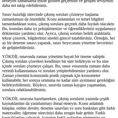
ilerleyen zamanlarda tekrar gözden geçirebilir ve gelişim seviyenizi
daha net takip edebilirsiniz.
Sınav hazırlığı sürecinde çıkmış soruları çözmeye başlama
zamanlaması da önemlidir. Konu anlatımları ve temel bilgileri
tamamladıktan sonra, çıkmış sorulara geçmek daha faydalı olacaktır.
Bu, konuları daha iyi pekiştirmenize ve öğrendiklerinizi uygulamaya
dökmenize yardımcı olur. Ayrıca, çıkmış soruları belirli aralıklarla
tekrar çözerek, bilgilerinizi sürekli güncel tutabilirsiniz. Örneğin, her
ay bir deneme sınavı yaparak, sınav heyecanını yönetme becerinizi
de geliştirebilirsiniz.
YÖKDİL sınavında zaman yönetimi hayati bir öneme sahiptir.
Çıkmış soruları çözerken kendinize bir süre belirleyin ve bu süre
içinde soruları çözmeye çalışın. Bu, sınav esnasında zamanı daha
verimli kullanmanıza ve soruları yetiştirebilmenize yardımcı olur.
Zaman yönetimi konusunda pratik yapmak için kronometre
kullanabilir, her soruya ortalama ne kadar süre ayırmanız gerektiğini
belirleyebilirsiniz. Böylece, sınavda zaman kaygısı yaşamadan,
sorulara odaklanabilirsiniz.
YÖKDİL sınavına hazırlanırken, çıkmış soruların yanında çeşitli
kaynaklardan da yararlanmayı ihmal etmeyin. Konu anlatımlı
kitaplar, online dersler, deneme sınavları ve soru bankaları gibi farklı
materyaller, öğrenme sürecinizi daha zengin hale getirir. Farklı
kaynaklardan çalışmak, konuları farklı açılardan görmenize ve