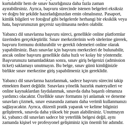
kurtulabilir hem de sınav hazırlığınıza daha fazla zaman
ayırabilirsiniz. Ayrıca, başvuru sürecinde istenen belgeleri eksiksiz
ve doğru bir şekilde hazırladığınızdan emin olmalısınız. Pasaport,
kimlik bilgileri ve fotoğraf gibi belgelerde herhangi bir eksiklik veya
hata, başvurunuzun geçersiz sayılmasına neden olabilir.
Yabancı dil sınavlarına başvuru süreci, genellikle online platformlar
üzerinden gerçekleştirilir. Sınav merkezlerinin web sitelerine girerek,
başvuru formunu doldurabilir ve gerekli ödemeleri online olarak
yapabilirsiniz. Bazı sınavlar için başvuru merkezleri de bulunabilir,
ancak online başvuru genellikle daha hızlı ve kolay bir yöntemdir.
Başvurunuzu tamamladıktan sonra, sınav giriş belgenizi (admission
ticket) saklamayı unutmayın. Bu belge, sınav günü kimliğinizle
birlikte sınav merkezine giriş yapabilmeniz için gereklidir.
Yabancı dil sınavlarına hazırlanmak, sadece başvuru sürecini takip
etmekten ibaret değildir. Sınavlara yönelik hazırlık materyalleri ve
online kaynaklardan faydalanmak, sınavda daha başarılı olmanıza
yardımcı olacaktır. Özellikle sınav formatını iyi anlamak ve deneme
sınavları çözmek, sınav esnasında zamanı daha verimli kullanmanızı
sağlayacaktır. Ayrıca, düzenli pratik yaparak ve kelime bilginizi
geliştirerek, sınavda daha yüksek bir puan alabilirsiniz. Unutmayın
ki, yabancı dil sınavları sadece bir yeterlilik belgesi değil, aynı
zamanda kişisel ve profesyonel gelişiminiz için önemli bir adımdır.