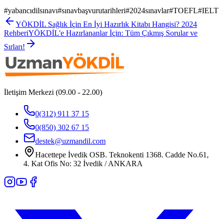
#
yabancıdilsınavı
#
sınavbaşvurutarihleri
#
2024sınavlar
#
TOEFL
#
IELT
YÖKDİL Sağlık İçin En İyi Hazırlık Kitabı Hangisi? 2024
Rehberi
YÖKDİL'e Hazırlananlar İçin: Tüm Çıkmış Sorular ve
Sırları!
İletişim Merkezi (09.00 - 22.00)
0(312) 911 37 15
0(850) 302 67 15
destek@uzmandil.com
Hacettepe İvedik OSB. Teknokenti 1368. Cadde No.61,
4. Kat Ofis No: 32 İvedik / ANKARA