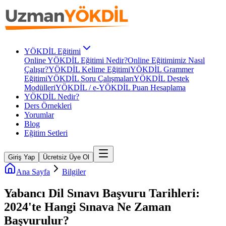
YÖKDİL Eğitimi
Online YÖKDİL Eğitimi Nedir?
Online Eğitimimiz Nasıl
Çalışır?
YÖKDİL Kelime Eğitimi
YÖKDİL Grammer
Eğitimi
YÖKDİL Soru Çalışmaları
YÖKDİL Destek
Modülleri
YÖKDİL / e-YÖKDİL Puan Hesaplama
YÖKDİL Nedir?
Ders Örnekleri
Yorumlar
Blog
Eğitim Setleri
Giriş Yap
Ücretsiz Üye Ol
Ana Sayfa
Bilgiler
Yabancı Dil Sınavı Başvuru Tarihleri:
2024'te Hangi Sınava Ne Zaman
Başvurulur?