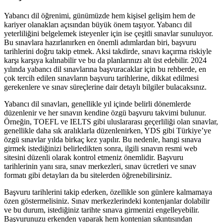
Yabancı dil öğrenimi, günümüzde hem kişisel gelişim hem de
kariyer olanakları açısından büyük önem taşıyor. Yabancı dil
yeterliliğini belgelemek isteyenler için ise çeşitli sınavlar sunuluyor.
Bu sınavlara hazırlanırken en önemli adımlardan biri, başvuru
tarihlerini doğru takip etmek. Aksi takdirde, sınavı kaçırma riskiyle
karşı karşıya kalınabilir ve bu da planlarınızı alt üst edebilir. 2024
yılında yabancı dil sınavlarına başvuracaklar için bu rehberde, en
çok tercih edilen sınavların başvuru tarihlerine, dikkat edilmesi
gerekenlere ve sınav süreçlerine dair detaylı bilgiler bulacaksınız.
Yabancı dil sınavları, genellikle yıl içinde belirli dönemlerde
düzenlenir ve her sınavın kendine özgü başvuru takvimi bulunur.
Örneğin, TOEFL ve IELTS gibi uluslararası geçerliliği olan sınavlar,
genellikle daha sık aralıklarla düzenlenirken, YDS gibi Türkiye’ye
özgü sınavlar yılda birkaç kez yapılır. Bu nedenle, hangi sınava
girmek istediğinizi belirledikten sonra, ilgili sınavın resmi web
sitesini düzenli olarak kontrol etmeniz önemlidir. Başvuru
tarihlerinin yanı sıra, sınav merkezleri, sınav ücretleri ve sınav
formatı gibi detayları da bu sitelerden öğrenebilirsiniz.
Başvuru tarihlerini takip ederken, özellikle son günlere kalmamaya
özen göstermelisiniz. Sınav merkezlerindeki kontenjanlar dolabilir
ve bu durum, istediğiniz tarihte sınava girmenizi engelleyebilir.
Başvurunuzu erkenden yaparak hem kontenjan sıkıntısından