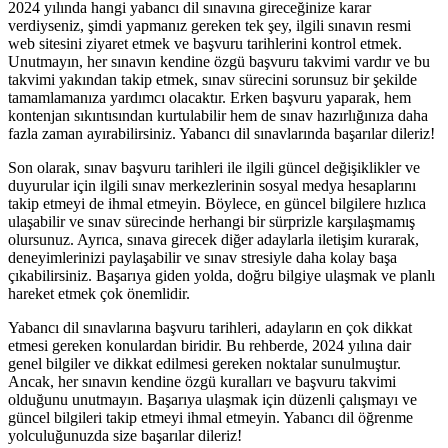
2024 yılında hangi yabancı dil sınavına gireceğinize karar
verdiyseniz, şimdi yapmanız gereken tek şey, ilgili sınavın resmi
web sitesini ziyaret etmek ve başvuru tarihlerini kontrol etmek.
Unutmayın, her sınavın kendine özgü başvuru takvimi vardır ve bu
takvimi yakından takip etmek, sınav sürecini sorunsuz bir şekilde
tamamlamanıza yardımcı olacaktır. Erken başvuru yaparak, hem
kontenjan sıkıntısından kurtulabilir hem de sınav hazırlığınıza daha
fazla zaman ayırabilirsiniz. Yabancı dil sınavlarında başarılar dileriz!
Son olarak, sınav başvuru tarihleri ile ilgili güncel değişiklikler ve
duyurular için ilgili sınav merkezlerinin sosyal medya hesaplarını
takip etmeyi de ihmal etmeyin. Böylece, en güncel bilgilere hızlıca
ulaşabilir ve sınav sürecinde herhangi bir sürprizle karşılaşmamış
olursunuz. Ayrıca, sınava girecek diğer adaylarla iletişim kurarak,
deneyimlerinizi paylaşabilir ve sınav stresiyle daha kolay başa
çıkabilirsiniz. Başarıya giden yolda, doğru bilgiye ulaşmak ve planlı
hareket etmek çok önemlidir.
Yabancı dil sınavlarına başvuru tarihleri, adayların en çok dikkat
etmesi gereken konulardan biridir. Bu rehberde, 2024 yılına dair
genel bilgiler ve dikkat edilmesi gereken noktalar sunulmuştur.
Ancak, her sınavın kendine özgü kuralları ve başvuru takvimi
olduğunu unutmayın. Başarıya ulaşmak için düzenli çalışmayı ve
güncel bilgileri takip etmeyi ihmal etmeyin. Yabancı dil öğrenme
yolculuğunuzda size başarılar dileriz!