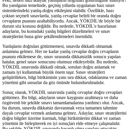
Peki, neden bazı adaylar yanlışların doğruları götürdüğüne inanıyor?
Bu yanılgının temelinde, geçmiş yıllarda uygulanan bazı sınav
sistemlerindeki yanlış-doğru etkileşimi olabilir. Özellikle, bazı
çoktan seçmeli sınavlarda, yanlış cevaplar belirli bir oranda doğru
cevapların puanını azaltabiliyordu. Ancak, YÖKDİL'de böyle bir
durum söz konusu değildir. Bu nedenle, YÖKDİL'e hazırlanan
adayların, bu konudaki yanlış bilgileri düzeltmeleri ve sınav
stratejilerini buna göre şekillendirmeleri önemlidir.
Yanlışların doğruları götürmemesi, sınavda dikkatli olmamak
anlamına gelmez. Her ne kadar yanlış cevaplar doğru cevapların
puanını etkilemese de, sınav sırasında dikkatsizlik sonucu yapılan
hatalar, genel sınav sonucunu olumsuz etkileyebilir. Bu nedenle,
YÖKDİL sınavında dikkatli olmak, soruları doğru anlamak ve
zamanı iyi kullanmak büyük önem taşır. Sınav stratejileri
geliştirilirken, bilgi birikiminin yanı sıra dikkat, odaklanma ve zaman
yönetimi gibi unsurlar da göz önünde bulundurulmalıdır.
Sonuç olarak, YÖKDİL sınavında yanlış cevaplar doğru cevapları
götürmez. Bu bilgi, adayların sınav kaygısını azaltmaya ve daha
özgüvenli bir şekilde sınavı tamamlamalarına yardımcı olur. Ancak,
bu durum, sınavda dikkatsiz davranmak veya tamamen tahmine
dayalı cevaplar vermek anlamına gelmez. Adaylar, sınav stratejilerini
doğru bilgiler üzerine kurmalı, bilgi birikimlerini dikkat ve zaman
yönetimi ile birleştirerek en iyi sonuçları elde etmeye çalışmalıdır.
Bu şekilde, YÖKDİL sınavında başarılı olma şansları artacaktır.