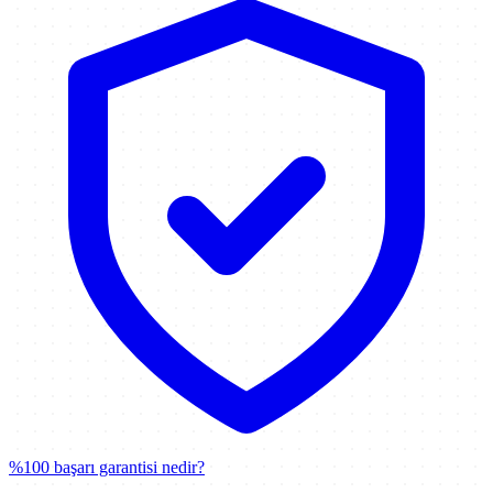
%100 başarı garantisi nedir?