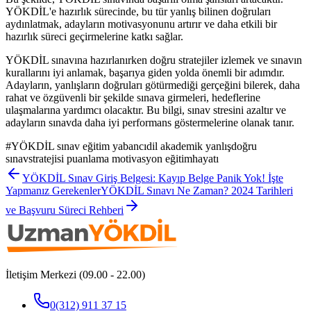
YÖKDİL'e hazırlık sürecinde, bu tür yanlış bilinen doğruları
aydınlatmak, adayların motivasyonunu artırır ve daha etkili bir
hazırlık süreci geçirmelerine katkı sağlar.
YÖKDİL sınavına hazırlanırken doğru stratejiler izlemek ve sınavın
kurallarını iyi anlamak, başarıya giden yolda önemli bir adımdır.
Adayların, yanlışların doğruları götürmediği gerçeğini bilerek, daha
rahat ve özgüvenli bir şekilde sınava girmeleri, hedeflerine
ulaşmalarına yardımcı olacaktır. Bu bilgi, sınav stresini azaltır ve
adayların sınavda daha iyi performans göstermelerine olanak tanır.
#
YÖKDİL sınav eğitim yabancıdil akademik yanlışdoğru
sınavstratejisi puanlama motivasyon eğitimhayatı
YÖKDİL Sınav Giriş Belgesi: Kayıp Belge Panik Yok! İşte
Yapmanız Gerekenler
YÖKDİL Sınavı Ne Zaman? 2024 Tarihleri
ve Başvuru Süreci Rehberi
İletişim Merkezi (09.00 - 22.00)
0(312) 911 37 15