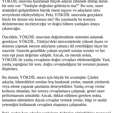
YÖKDİL sınavına hazırlanan birçok adayın zihninde dönüp duran
bir soru var: "Yanlışlar doğruları götürüyor mu?" Bu soru, sınav
stratejileri geliştirilirken büyük önem taşıyor ve adayların stres
seviyelerini etkileyebiliyor. Peki, YÖKDİL sınavında gerçekten
böyle bir durum söz konusu mu? Bu yazımızda bu konuyu
derinlemesine inceleyeceğiz ve doğru bilinen yanlışları ortaya
çıkaracağız.
Öncelikle, YÖKDİL sınavının değerlendirme sistemini anlamak
gerekiyor. YÖKDİL, Türkiye'deki üniversitelerde yüksek lisans ve
doktora yapmak isteyen adayların yabancı dil yeterliliğini ölçen bir
sınavdır. Sınavda genellikle çoktan seçmeli sorular sorulur ve her
soru eşit puan değerine sahiptir. Ancak, en önemli nokta,
YÖKDİL'de yanlış cevapların doğru cevapları etkilemediğidir. Yani,
yanlış yaptığınız bir soru, doğru cevapladığınız bir sorunun puanını
düşürmez.
Bu durum, YÖKDİL sınavı için büyük bir avantajdır. Çünkü
adaylar, bilmedikleri soruları boş bırakmak yerine, mantık yürüterek
veya eleme yaparak şanslarını deneyebilirler. Yanlış cevap verme
korkusu olmadan, her soruyu cevaplamaya çalışmak, genel sınav
performansını artırabilir. Ancak, dikkat edilmesi gereken nokta,
tamamen tahminlere dayalı cevaplar vermek yerine, bilgi ve analiz
yeteneğini kullanarak cevaplara ulaşmaya çalışmaktır.