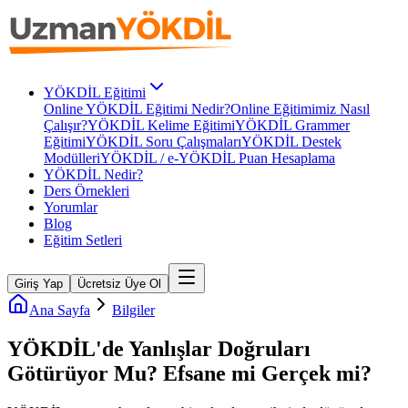
YÖKDİL Eğitimi
Online YÖKDİL Eğitimi Nedir?
Online Eğitimimiz Nasıl
Çalışır?
YÖKDİL Kelime Eğitimi
YÖKDİL Grammer
Eğitimi
YÖKDİL Soru Çalışmaları
YÖKDİL Destek
Modülleri
YÖKDİL / e-YÖKDİL Puan Hesaplama
YÖKDİL Nedir?
Ders Örnekleri
Yorumlar
Blog
Eğitim Setleri
Giriş Yap
Ücretsiz Üye Ol
Ana Sayfa
Bilgiler
YÖKDİL'de Yanlışlar Doğruları
Götürüyor Mu? Efsane mi Gerçek mi?