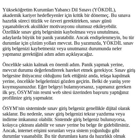
Yükseköğretim Kurumları Yabancı Dil Sınavı (YÖKDİL),
akademik kariyer hedefleyenler için kritik bir dönemeç. Bu sınava
hazırlık süreci titizlik ve özveri gerektirirken, sınav günü
yaşanabilecek aksilikler motivasyonu olumsuz etkileyebilir.
Özellikle sınav giriş belgesinin kaybolması veya unutulması,
adaylarda büyük bir panik yaratabilir. Ancak endişelenmeyin, bu tür
durumlar için çözüm yolları mevcut. Bu yazımızda, YÖKDİL sınav
giriş belgenizi kaybetmeniz veya unutmanız durumunda neler
yapmanız gerektiğini adım adım açıklayacağız.
Öncelikle sakin kalmak en önemli adım. Panik yapmak yerine,
mevcut durumu değerlendirerek hareket etmek gerekiyor. Sınav giriş
belgesine ihtiyacınız olduğunu fark ettiğiniz anda, telaşa kapılmak
yerine, öncelikle belgelerinizi gözden geçirin. Belki de yanlış yere
koymuşsunuzdur. Eğer belgeyi bulamıyorsanız, yapmanız gereken
ilk şey, ÖSYM’nin resmi web sitesi üzerinden başvuru yaptığınız
profilinize giriş yapmaktır.
ÖSYM’nin sisteminde sınav giriş belgeniz genellikle dijital olarak
saklanır. Bu nedenle, sınav giriş belgenizi tekrar yazdırma veya
indirme imkanınız olabilir. Sistemde giriş belgeniz bulunuyorsa,
kolayca çıktısını alabilir ve sınav yerine bu belge ile gidebilirsiniz.
Ancak, internet erişimi sorunları veya sistem yoğunluğu gibi
durumlar yaşanabilir. Bu tür durumlara karşı da hazırlıklı olmak