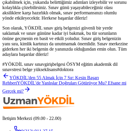
çıkabilmek için, yukarıda belirttiğimiz adımları izleyebilir ve sorunu
kolaylıkla çözebilirsiniz. Sınav günü yaşayabileceğiniz olası
aksiliklere karşı hazırlıklı olmak, sınav performansınızı olumlu
yönde etkileyecektir. Herkese başarılar dileriz!
Son olarak, YÖKDİL sınav giriş belgenizi güvenli bir yerde
saklamak ve sınav gününe kadar iyi bakmak, bu tür sorunların
önüne geçmenin en basit ve etkili yoludur. Sınav giriş belgenizin
yanı sıra, kimlik kartınızı da unutmamak önemlidir. Sınav merkezine
giderken her iki belgenin de yanınızda olduğundan emin olun. Tüm
adaylara başarılar dileriz!
#
YÖKDİL sınav sınavgirişbelgesi ÖSYM eğitim akademik dil
sınavstresi belge yükseklisans
#
doktora
YÖKDİL'den 55 Almak İçin 7 Sır: Kesin Başarı
Rehberi
YÖKDİL'de Yanlışlar Doğruları Götürüyor Mu? Efsane mi
Gerçek mi?
İletişim Merkezi (09.00 - 22.00)