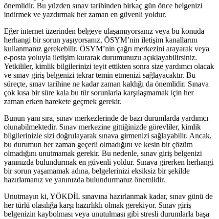
önemlidir. Bu yüzden sınav tarihinden birkaç gün önce belgenizi
indirmek ve yazdırmak her zaman en güvenli yoldur.
Eğer internet üzerinden belgeye ulaşamıyorsanız veya bu konuda
herhangi bir sorun yaşıyorsanız, ÖSYM’nin iletişim kanallarını
kullanmanız gerekebilir. ÖSYM’nin çağrı merkezini arayarak veya
e-posta yoluyla iletişim kurarak durumunuzu açıklayabilirsiniz.
Yetkililer, kimlik bilgilerinizi teyit ettikten sonra size yardımcı olacak
ve sınav giriş belgenizi tekrar temin etmenizi sağlayacaktır. Bu
süreçte, sınav tarihine ne kadar zaman kaldığı da önemlidir. Sınava
çok kısa bir süre kala bu tür sorunlarla karşılaşmamak için her
zaman erken harekete geçmek gerekir.
Bunun yanı sıra, sınav merkezlerinde de bazı durumlarda yardımcı
olunabilmektedir. Sınav merkezine gittiğinizde görevliler, kimlik
bilgilerinizle sizi doğrulayarak sınava girmenizi sağlayabilir. Ancak,
bu durumun her zaman geçerli olmadığını ve kesin bir çözüm
olmadığını unutmamak gerekir. Bu nedenle, sınav giriş belgenizi
yanınızda bulundurmak en güvenli yoldur. Sınava girerken herhangi
bir sorun yaşamamak adına, belgelerinizi eksiksiz bir şekilde
hazırlamanız ve yanınızda bulundurmanız önemlidir.
Unutmayın ki, YÖKDİL sınavına hazırlanmak kadar, sınav günü de
her türlü olasılığa karşı hazırlıklı olmak gerekiyor. Sınav giriş
belgenizin kaybolması veya unutulması gibi stresli durumlarla başa