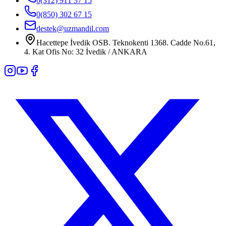
0(312) 911 37 15
0(850) 302 67 15
destek@uzmandil.com
Hacettepe İvedik OSB. Teknokenti 1368. Cadde No.61,
4. Kat Ofis No: 32 İvedik / ANKARA