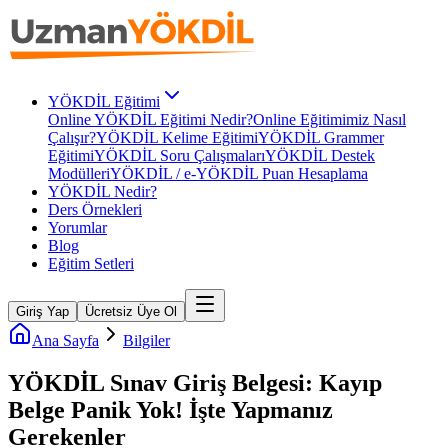
YÖKDİL Eğitimi
Online YÖKDİL Eğitimi Nedir?
Online Eğitimimiz Nasıl
Çalışır?
YÖKDİL Kelime Eğitimi
YÖKDİL Grammer
Eğitimi
YÖKDİL Soru Çalışmaları
YÖKDİL Destek
Modülleri
YÖKDİL / e-YÖKDİL Puan Hesaplama
YÖKDİL Nedir?
Ders Örnekleri
Yorumlar
Blog
Eğitim Setleri
Giriş Yap
Ücretsiz Üye Ol
Ana Sayfa
Bilgiler
YÖKDİL Sınav Giriş Belgesi: Kayıp
Belge Panik Yok! İşte Yapmanız
Gerekenler