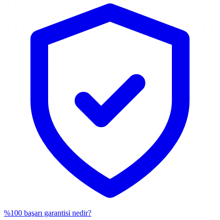
%100 başarı garantisi nedir?