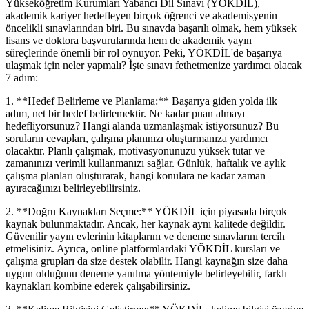
Yükseköğretim Kurumları Yabancı Dil Sınavı (YÖKDİL),
akademik kariyer hedefleyen birçok öğrenci ve akademisyenin
öncelikli sınavlarından biri. Bu sınavda başarılı olmak, hem yüksek
lisans ve doktora başvurularında hem de akademik yayın
süreçlerinde önemli bir rol oynuyor. Peki, YÖKDİL'de başarıya
ulaşmak için neler yapmalı? İşte sınavı fethetmenize yardımcı olacak
7 adım:
1. **Hedef Belirleme ve Planlama:** Başarıya giden yolda ilk
adım, net bir hedef belirlemektir. Ne kadar puan almayı
hedefliyorsunuz? Hangi alanda uzmanlaşmak istiyorsunuz? Bu
soruların cevapları, çalışma planınızı oluşturmanıza yardımcı
olacaktır. Planlı çalışmak, motivasyonunuzu yüksek tutar ve
zamanınızı verimli kullanmanızı sağlar. Günlük, haftalık ve aylık
çalışma planları oluşturarak, hangi konulara ne kadar zaman
ayıracağınızı belirleyebilirsiniz.
2. **Doğru Kaynakları Seçme:** YÖKDİL için piyasada birçok
kaynak bulunmaktadır. Ancak, her kaynak aynı kalitede değildir.
Güvenilir yayın evlerinin kitaplarını ve deneme sınavlarını tercih
etmelisiniz. Ayrıca, online platformlardaki YÖKDİL kursları ve
çalışma grupları da size destek olabilir. Hangi kaynağın size daha
uygun olduğunu deneme yanılma yöntemiyle belirleyebilir, farklı
kaynakları kombine ederek çalışabilirsiniz.