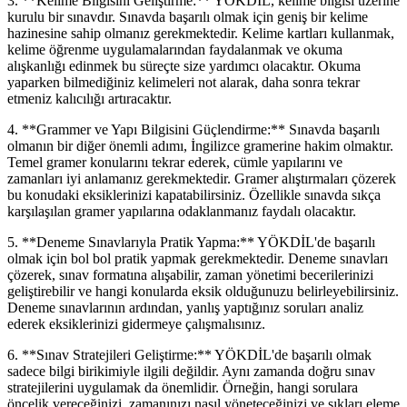
3. **Kelime Bilgisini Geliştirme:** YÖKDİL, kelime bilgisi üzerine
kurulu bir sınavdır. Sınavda başarılı olmak için geniş bir kelime
hazinesine sahip olmanız gerekmektedir. Kelime kartları kullanmak,
kelime öğrenme uygulamalarından faydalanmak ve okuma
alışkanlığı edinmek bu süreçte size yardımcı olacaktır. Okuma
yaparken bilmediğiniz kelimeleri not alarak, daha sonra tekrar
etmeniz kalıcılığı artıracaktır.
4. **Grammer ve Yapı Bilgisini Güçlendirme:** Sınavda başarılı
olmanın bir diğer önemli adımı, İngilizce gramerine hakim olmaktır.
Temel gramer konularını tekrar ederek, cümle yapılarını ve
zamanları iyi anlamanız gerekmektedir. Gramer alıştırmaları çözerek
bu konudaki eksiklerinizi kapatabilirsiniz. Özellikle sınavda sıkça
karşılaşılan gramer yapılarına odaklanmanız faydalı olacaktır.
5. **Deneme Sınavlarıyla Pratik Yapma:** YÖKDİL'de başarılı
olmak için bol bol pratik yapmak gerekmektedir. Deneme sınavları
çözerek, sınav formatına alışabilir, zaman yönetimi becerilerinizi
geliştirebilir ve hangi konularda eksik olduğunuzu belirleyebilirsiniz.
Deneme sınavlarının ardından, yanlış yaptığınız soruları analiz
ederek eksiklerinizi gidermeye çalışmalısınız.
6. **Sınav Stratejileri Geliştirme:** YÖKDİL'de başarılı olmak
sadece bilgi birikimiyle ilgili değildir. Aynı zamanda doğru sınav
stratejilerini uygulamak da önemlidir. Örneğin, hangi sorulara
öncelik vereceğinizi, zamanınızı nasıl yöneteceğinizi ve şıkları eleme