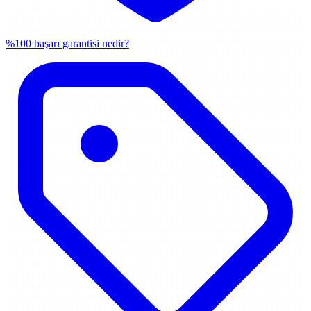
%100 başarı garantisi nedir?