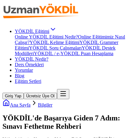
YÖKDİL Eğitimi
Online YÖKDİL Eğitimi Nedir?
Online Eğitimimiz Nasıl
Çalışır?
YÖKDİL Kelime Eğitimi
YÖKDİL Grammer
Eğitimi
YÖKDİL Soru Çalışmaları
YÖKDİL Destek
Modülleri
YÖKDİL / e-YÖKDİL Puan Hesaplama
YÖKDİL Nedir?
Ders Örnekleri
Yorumlar
Blog
Eğitim Setleri
Giriş Yap
Ücretsiz Üye Ol
Ana Sayfa
Bilgiler
YÖKDİL'de Başarıya Giden 7 Adım:
Sınavı Fethetme Rehberi