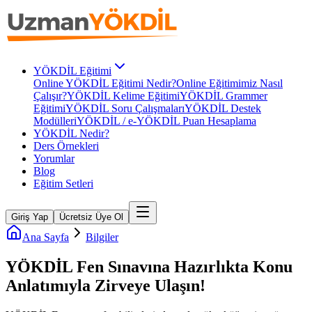
YÖKDİL Eğitimi
Online YÖKDİL Eğitimi Nedir?
Online Eğitimimiz Nasıl
Çalışır?
YÖKDİL Kelime Eğitimi
YÖKDİL Grammer
Eğitimi
YÖKDİL Soru Çalışmaları
YÖKDİL Destek
Modülleri
YÖKDİL / e-YÖKDİL Puan Hesaplama
YÖKDİL Nedir?
Ders Örnekleri
Yorumlar
Blog
Eğitim Setleri
Giriş Yap
Ücretsiz Üye Ol
Ana Sayfa
Bilgiler
YÖKDİL Fen Sınavına Hazırlıkta Konu
Anlatımıyla Zirveye Ulaşın!