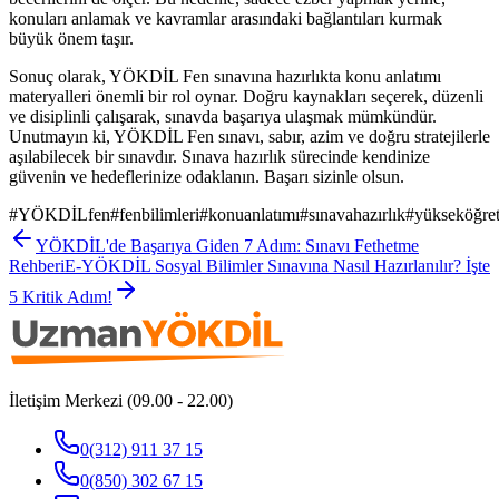
konuları anlamak ve kavramlar arasındaki bağlantıları kurmak
büyük önem taşır.
Sonuç olarak, YÖKDİL Fen sınavına hazırlıkta konu anlatımı
materyalleri önemli bir rol oynar. Doğru kaynakları seçerek, düzenli
ve disiplinli çalışarak, sınavda başarıya ulaşmak mümkündür.
Unutmayın ki, YÖKDİL Fen sınavı, sabır, azim ve doğru stratejilerle
aşılabilecek bir sınavdır. Sınava hazırlık sürecinde kendinize
güvenin ve hedeflerinize odaklanın. Başarı sizinle olsun.
#
YÖKDİLfen
#
fenbilimleri
#
konuanlatımı
#
sınavahazırlık
#
yükseköğre
YÖKDİL'de Başarıya Giden 7 Adım: Sınavı Fethetme
Rehberi
E-YÖKDİL Sosyal Bilimler Sınavına Nasıl Hazırlanılır? İşte
5 Kritik Adım!
İletişim Merkezi (09.00 - 22.00)
0(312) 911 37 15
0(850) 302 67 15