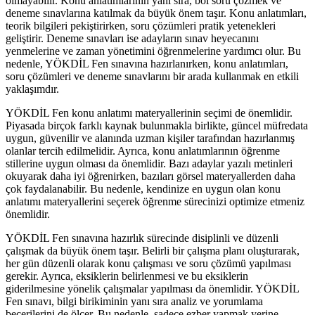
olmayabilir. Konu anlatımlarının yanı sıra, bol soru çözmek ve
deneme sınavlarına katılmak da büyük önem taşır. Konu anlatımları,
teorik bilgileri pekiştirirken, soru çözümleri pratik yetenekleri
geliştirir. Deneme sınavları ise adayların sınav heyecanını
yenmelerine ve zaman yönetimini öğrenmelerine yardımcı olur. Bu
nedenle, YÖKDİL Fen sınavına hazırlanırken, konu anlatımları,
soru çözümleri ve deneme sınavlarını bir arada kullanmak en etkili
yaklaşımdır.
YÖKDİL Fen konu anlatımı materyallerinin seçimi de önemlidir.
Piyasada birçok farklı kaynak bulunmakla birlikte, güncel müfredata
uygun, güvenilir ve alanında uzman kişiler tarafından hazırlanmış
olanlar tercih edilmelidir. Ayrıca, konu anlatımlarının öğrenme
stillerine uygun olması da önemlidir. Bazı adaylar yazılı metinleri
okuyarak daha iyi öğrenirken, bazıları görsel materyallerden daha
çok faydalanabilir. Bu nedenle, kendinize en uygun olan konu
anlatımı materyallerini seçerek öğrenme sürecinizi optimize etmeniz
önemlidir.
YÖKDİL Fen sınavına hazırlık sürecinde disiplinli ve düzenli
çalışmak da büyük önem taşır. Belirli bir çalışma planı oluşturarak,
her gün düzenli olarak konu çalışması ve soru çözümü yapılması
gerekir. Ayrıca, eksiklerin belirlenmesi ve bu eksiklerin
giderilmesine yönelik çalışmalar yapılması da önemlidir. YÖKDİL
Fen sınavı, bilgi birikiminin yanı sıra analiz ve yorumlama
becerilerini de ölçer. Bu nedenle, sadece ezber yapmak yerine,