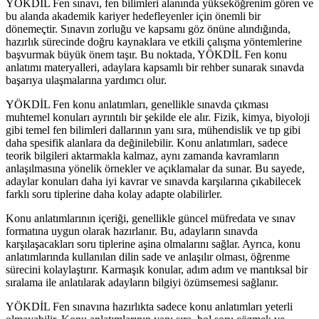
YÖKDİL Fen sınavı, fen bilimleri alanında yükseköğrenim gören ve
bu alanda akademik kariyer hedefleyenler için önemli bir
dönemeçtir. Sınavın zorluğu ve kapsamı göz önüne alındığında,
hazırlık sürecinde doğru kaynaklara ve etkili çalışma yöntemlerine
başvurmak büyük önem taşır. Bu noktada, YÖKDİL Fen konu
anlatımı materyalleri, adaylara kapsamlı bir rehber sunarak sınavda
başarıya ulaşmalarına yardımcı olur.
YÖKDİL Fen konu anlatımları, genellikle sınavda çıkması
muhtemel konuları ayrıntılı bir şekilde ele alır. Fizik, kimya, biyoloji
gibi temel fen bilimleri dallarının yanı sıra, mühendislik ve tıp gibi
daha spesifik alanlara da değinilebilir. Konu anlatımları, sadece
teorik bilgileri aktarmakla kalmaz, aynı zamanda kavramların
anlaşılmasına yönelik örnekler ve açıklamalar da sunar. Bu sayede,
adaylar konuları daha iyi kavrar ve sınavda karşılarına çıkabilecek
farklı soru tiplerine daha kolay adapte olabilirler.
Konu anlatımlarının içeriği, genellikle güncel müfredata ve sınav
formatına uygun olarak hazırlanır. Bu, adayların sınavda
karşılaşacakları soru tiplerine aşina olmalarını sağlar. Ayrıca, konu
anlatımlarında kullanılan dilin sade ve anlaşılır olması, öğrenme
sürecini kolaylaştırır. Karmaşık konular, adım adım ve mantıksal bir
sıralama ile anlatılarak adayların bilgiyi özümsemesi sağlanır.
YÖKDİL Fen sınavına hazırlıkta sadece konu anlatımları yeterli