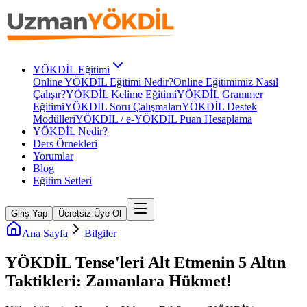
YÖKDİL Eğitimi
Online YÖKDİL Eğitimi Nedir?
Online Eğitimimiz Nasıl
Çalışır?
YÖKDİL Kelime Eğitimi
YÖKDİL Grammer
Eğitimi
YÖKDİL Soru Çalışmaları
YÖKDİL Destek
Modülleri
YÖKDİL / e-YÖKDİL Puan Hesaplama
YÖKDİL Nedir?
Ders Örnekleri
Yorumlar
Blog
Eğitim Setleri
Giriş Yap
Ücretsiz Üye Ol
Ana Sayfa
Bilgiler
YÖKDİL Tense'leri Alt Etmenin 5 Altın
Taktikleri: Zamanlara Hükmet!