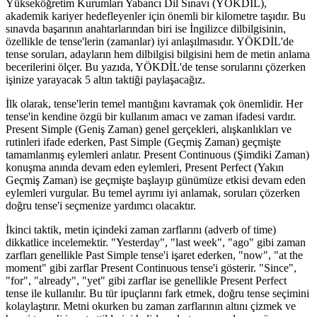
Yükseköğretim Kurumları Yabancı Dil Sınavı (YÖKDİL),
akademik kariyer hedefleyenler için önemli bir kilometre taşıdır. Bu
sınavda başarının anahtarlarından biri ise İngilizce dilbilgisinin,
özellikle de tense'lerin (zamanlar) iyi anlaşılmasıdır. YÖKDİL'de
tense soruları, adayların hem dilbilgisi bilgisini hem de metin anlama
becerilerini ölçer. Bu yazıda, YÖKDİL'de tense sorularını çözerken
işinize yarayacak 5 altın taktiği paylaşacağız.
İlk olarak, tense'lerin temel mantığını kavramak çok önemlidir. Her
tense'in kendine özgü bir kullanım amacı ve zaman ifadesi vardır.
Present Simple (Geniş Zaman) genel gerçekleri, alışkanlıkları ve
rutinleri ifade ederken, Past Simple (Geçmiş Zaman) geçmişte
tamamlanmış eylemleri anlatır. Present Continuous (Şimdiki Zaman)
konuşma anında devam eden eylemleri, Present Perfect (Yakın
Geçmiş Zaman) ise geçmişte başlayıp günümüze etkisi devam eden
eylemleri vurgular. Bu temel ayrımı iyi anlamak, soruları çözerken
doğru tense'i seçmenize yardımcı olacaktır.
İkinci taktik, metin içindeki zaman zarflarını (adverb of time)
dikkatlice incelemektir. "Yesterday", "last week", "ago" gibi zaman
zarfları genellikle Past Simple tense'i işaret ederken, "now", "at the
moment" gibi zarflar Present Continuous tense'i gösterir. "Since",
"for", "already", "yet" gibi zarflar ise genellikle Present Perfect
tense ile kullanılır. Bu tür ipuçlarını fark etmek, doğru tense seçimini
kolaylaştırır. Metni okurken bu zaman zarflarının altını çizmek ve