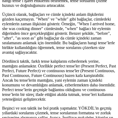
hangi tense’i işaret ettiklerini belirlemek, tense sorularını çözme
hızınızı ve doğruluğunuzu artıracaktır.
Üçüncü olarak, bağlaçları ve cümle içindeki anlam ilişkilerini
gözden kaçırmayın. "When" ve "while" gibi bağlaçlar, cümledeki
eylemlerin zaman ilişkisini gösterir. Örneğin, "When I arrived home,
she was cooking dinner" cümlesinde, "when" bağlacı bir eylemin
diğerinden önce gerçekleştiğini gösterir. Benzer şekilde, "before",
"after", "as soon as" gibi bağlaçlar da cümle içindeki zaman
sıralamasını anlamak için önemlidir. Bu bağlaçların hangi tense’lerle
birlikte kullanıldığını öğrenmek, tense sorularını çözerken size
avantaj sağlayacaktır.
Dördüncü taktik, farklı tense kalıplarını ezberlemek yerine,
mantığını anlamaktır. Özellikle perfect tense'ler (Present Perfect, Past
Perfect, Future Perfect) ve continuous tense'ler (Present Continuous,
Past Continuous, Future Continuous) bazen kafa karıştırabilir.
Ancak bu tense'lerin mantığını, yani eylemin zaman içindeki
konumunu ve devamlılığını anlamak, ezberlemekten daha önemlidir.
Perfect tense’lerin geçmişle bağlantısı olduğunu ve continuous
tense’lerin bir süreç ifade ettiğini akılda tutmak, tense’leri kullanma
yeteneğinizi geliştirecektir.
Beşinci ve son taktik ise bol pratik yapmaktır. YÖKDİL'in geçmiş
yıllardaki sorularını çözmek, tense sorularının formatına ve zorluk
seviyesine alışmanızı sağlar. Ayrıca, İngilizce makaleler, kitaplar ve