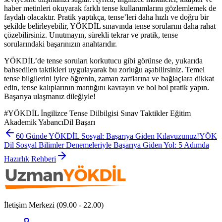
haber metinleri okuyarak farklı tense kullanımlarını gözlemlemek de
faydalı olacaktır. Pratik yaptıkça, tense’leri daha hızlı ve doğru bir
şekilde belirleyebilir, YÖKDİL sınavında tense sorularını daha rahat
çözebilirsiniz. Unutmayın, sürekli tekrar ve pratik, tense
sorularındaki başarınızın anahtarıdır.
YÖKDİL’de tense soruları korkutucu gibi görünse de, yukarıda
bahsedilen taktikleri uygulayarak bu zorluğu aşabilirsiniz. Temel
tense bilgilerini iyice öğrenin, zaman zarflarına ve bağlaçlara dikkat
edin, tense kalıplarının mantığını kavrayın ve bol bol pratik yapın.
Başarıya ulaşmanız dileğiyle!
#
YÖKDİL İngilizce Tense Dilbilgisi Sınav Taktikler Eğitim
Akademik YabancıDil Başarı
60 Günde YÖKDİL Sosyal: Başarıya Giden Kılavuzunuz!
YÖK
Dil Sosyal Bilimler Denemeleriyle Başarıya Giden Yol: 5 Adımda
Hazırlık Rehberi
İletişim Merkezi (09.00 - 22.00)