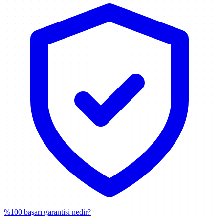
%100 başarı garantisi nedir?