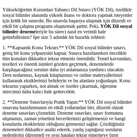
Yükseköğretim Kurumları Yabancı Dil Sınavı (YÖK Dil), özellikle
sosyal bilimler alanında yüksek lisans ve doktora yapmak isteyenler
için kritik bir sınavdır. Bu sınavda başarıya ulaşmak için düzenli ve
etkili bir çalışma programı oluşturmak şarttır. Peki,
YÖK Dil sosyal
bilimler deneme
leriyle bu süreci nasıl en verimli hale
getirebilirsiniz? İşte size 5 adımlık bir hazırlık rehberi:
1. **Kapsamlı Konu Tekrarı:** YÖK Dil sosyal bilimler sınavı,
geniş bir konu yelpazesini kapsar. Sınava hazırlanırken öncelikle
tüm konuları dikkatlice tekrar etmeniz önemlidir. Temel kavramları,
teorileri ve önemli isimleri gözden geçirmek, denemelerde
karşılaşacağınız soruları daha iyi anlamanıza yardımcı olacaktır.
Ders notlarınızı, kaynak kitaplarınızı ve online materyallerinizi
kullanarak eksiklerinizi belirleyin ve bu alanlara yoğunlaşın. Konu
tekrarını yaparken, not almak ve özetler çıkarmak, öğrenme
sürecinizi daha kalıcı hale getirecektir.
2. **Deneme Sınavlarıyla Pratik Yapın:** YÖK Dil sosyal bilimler
sınavına hazırlanmanın en etkili yollarından biri, düzenli olarak
deneme sınavları çözmektir. Deneme sınavları, sınav formatına
alışmanızı, zaman yönetimi becerilerinizi geliştirmenizi ve hangi
konularda eksikleriniz olduğunu görmenizi sağlar. Çözdüğünüz
denemeleri dikkatlice analiz ederek, yanlış yaptığınız soruların
nedenlerini öğrenmeli ve aynı hataları tekrar etmemeye özen