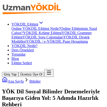
YÖKDİL Eğitimi
Online YÖKDİL Eğitimi Nedir?
Online Eğitimimiz Nasıl
Çalışır?
YÖKDİL Kelime Eğitimi
YÖKDİL Grammer
Eğitimi
YÖKDİL Soru Çalışmaları
YÖKDİL Destek
Modülleri
YÖKDİL / e-YÖKDİL Puan Hesaplama
YÖKDİL Nedir?
Ders Örnekleri
Yorumlar
Blog
Eğitim Setleri
Giriş Yap
Ücretsiz Üye Ol
Ana Sayfa
Bilgiler
YÖK Dil Sosyal Bilimler Denemeleriyle
Başarıya Giden Yol: 5 Adımda Hazırlık
Rehberi