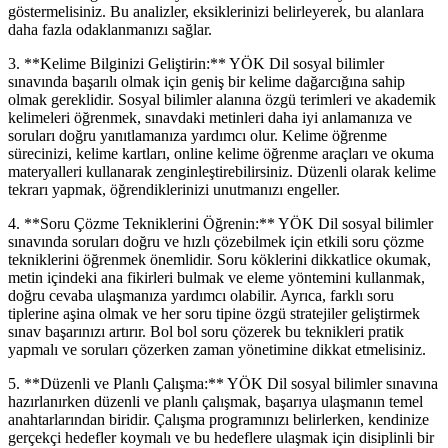
göstermelisiniz. Bu analizler, eksiklerinizi belirleyerek, bu alanlara
daha fazla odaklanmanızı sağlar.
3. **Kelime Bilginizi Geliştirin:** YÖK Dil sosyal bilimler
sınavında başarılı olmak için geniş bir kelime dağarcığına sahip
olmak gereklidir. Sosyal bilimler alanına özgü terimleri ve akademik
kelimeleri öğrenmek, sınavdaki metinleri daha iyi anlamanıza ve
soruları doğru yanıtlamanıza yardımcı olur. Kelime öğrenme
sürecinizi, kelime kartları, online kelime öğrenme araçları ve okuma
materyalleri kullanarak zenginleştirebilirsiniz. Düzenli olarak kelime
tekrarı yapmak, öğrendiklerinizi unutmanızı engeller.
4. **Soru Çözme Tekniklerini Öğrenin:** YÖK Dil sosyal bilimler
sınavında soruları doğru ve hızlı çözebilmek için etkili soru çözme
tekniklerini öğrenmek önemlidir. Soru köklerini dikkatlice okumak,
metin içindeki ana fikirleri bulmak ve eleme yöntemini kullanmak,
doğru cevaba ulaşmanıza yardımcı olabilir. Ayrıca, farklı soru
tiplerine aşina olmak ve her soru tipine özgü stratejiler geliştirmek
sınav başarınızı artırır. Bol bol soru çözerek bu teknikleri pratik
yapmalı ve soruları çözerken zaman yönetimine dikkat etmelisiniz.
5. **Düzenli ve Planlı Çalışma:** YÖK Dil sosyal bilimler sınavına
hazırlanırken düzenli ve planlı çalışmak, başarıya ulaşmanın temel
anahtarlarından biridir. Çalışma programınızı belirlerken, kendinize
gerçekçi hedefler koymalı ve bu hedeflere ulaşmak için disiplinli bir