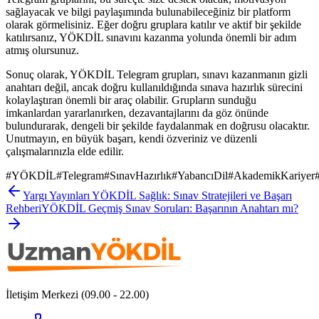
sağlayacak ve bilgi paylaşımında bulunabileceğiniz bir platform
olarak görmelisiniz. Eğer doğru gruplara katılır ve aktif bir şekilde
katılırsanız, YÖKDİL sınavını kazanma yolunda önemli bir adım
atmış olursunuz.
Sonuç olarak, YÖKDİL Telegram grupları, sınavı kazanmanın gizli
anahtarı değil, ancak doğru kullanıldığında sınava hazırlık sürecini
kolaylaştıran önemli bir araç olabilir. Grupların sunduğu
imkanlardan yararlanırken, dezavantajlarını da göz önünde
bulundurarak, dengeli bir şekilde faydalanmak en doğrusu olacaktır.
Unutmayın, en büyük başarı, kendi özveriniz ve düzenli
çalışmalarınızla elde edilir.
#
YÖKDİL
#
Telegram
#
SınavHazırlık
#
YabancıDil
#
AkademikKariyer
Yargı Yayınları YÖKDİL Sağlık: Sınav Stratejileri ve Başarı
Rehberi
YÖKDİL Geçmiş Sınav Soruları: Başarının Anahtarı mı?
İletişim Merkezi (09.00 - 22.00)