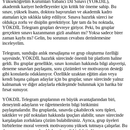
Yükseköğretim Kurumları Yabancı Dil Sınavı (YÖKDİL),
akademik kariyer hedefleyenler için kritik bir öneme sahip. Bu
sınav, yüksek lisans, doktora başvuruları ve akademik kadro
atamaları için sıklıkla talep ediliyor. Sınava hazırlık süreci ise
oldukça zorlu ve disiplin gerektiriyor. İşte tam da bu noktada,
YÖKDİL Telegram grupları devreye giriyor. Peki, bu gruplar
gerçekten sınavı kazanmanın gizli anahtarı mı? Yoksa sadece birer
zaman kaybı mı? Gelin, bu sorunun cevabını derinlemesine
inceleyelim.
Telegram, sunduğu anlık mesajlaşma ve grup oluşturma özelliği
sayesinde, YÖKDİL hazırlık sürecinde önemli bir platform haline
geldi. Bu gruplar genellikle, sınav konuları hakkında bilgi alışverişi,
deneme sınavları paylaşımı, soru çözümleri ve motivasyon desteği
gibi konularda odaklanıyor. Özellikle uzaktan eğitim alan veya
kendi başına çalışan adaylar için bu gruplar, sınav sürecinde yalnız
kalmamak ve diğer adaylarla etkileşimde bulunmak için harika bir
fırsat sunuyor.
YÖKDİL Telegram gruplarının en büyük avantajlarından biri,
deneyimli adayların ve öğretmenlerin bilgi birikimini
paylaşmalarıdır. Bu gruplarda, sınavda çıkabilecek soru tipleri,
taktikler ve püf noktaları hakkında ipuçları alabilir, sınav sürecinde
karşılaşılan zorluklara çözüm bulabilirsiniz. Ayrıca, grup üyeleri
birbirlerine moral vererek motivasyonu yüksek tutmaya çalışırlar. Bu