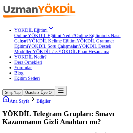
YÖKDİL Eğitimi
Online YÖKDİL Eğitimi Nedir?
Online Eğitimimiz Nasıl
Çalışır?
YÖKDİL Kelime Eğitimi
YÖKDİL Grammer
Eğitimi
YÖKDİL Soru Çalışmaları
YÖKDİL Destek
Modülleri
YÖKDİL / e-YÖKDİL Puan Hesaplama
YÖKDİL Nedir?
Ders Örnekleri
Yorumlar
Blog
Eğitim Setleri
Giriş Yap
Ücretsiz Üye Ol
Ana Sayfa
Bilgiler
YÖKDİL Telegram Grupları: Sınavı
Kazanmanın Gizli Anahtarı mı?