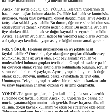
da sınav maratonunda oldukça önemli bir faktördür.
Ancak, her şeyde olduğu gibi, YÖKDİL Telegram gruplarının da
bazı dezavantajları bulunmaktadır. Özellikle kalabalık ve kontrolsüz
gruplarda, yanlış bilgi paylaşımı, dikkat dağıtıcı mesajlar ve gereksiz
tartışmalar sıklıkla yaşanabilir. Bu durum, öğrenme sürecini olumsuz
etkileyebilir ve zaman kaybına neden olabilir. Bu nedenle, gruplara
üye olurken dikkatli olmak ve doğru kaynakları seçmek önemlidir.
Ayrıca, Telegram gruplarını sadece bir yardımcı araç olarak görmek,
asıl çalışmayı kendinizin yapması gerektiğini unutmamak gerekir.
Peki, YÖKDİL Telegram gruplarından en iyi şekilde nasıl
faydalanabiliriz? Öncelikle, üye olacağınız grupları dikkatlice seçin.
Mümkünse, daha az üyesi olan, aktif paylaşımlar yapılan ve
moderatörleri bulunan grupları tercih edin. Gruplarda sadece pasif
bir okuyucu olmak yerine aktif olarak katılımlarda bulunun, sorular
sorun ve bildiklerinizi paylaşın. Ayrıca, gruptaki bilgileri tek doğru
olarak kabul etmeyin, mutlaka başka kaynaklarla da teyit edin.
Unutmayın, Telegram grupları sadece birer destek mekanizmasıdır
ve sınav başarısının anahtarı düzenli ve sistemli çalışmaktır.
YÖKDİL Telegram grupları, doğru kullanıldığında sınav hazırlık
sürecinde çok faydalı olabilir. Ancak, bu grupların tek başına bir
mucize yaratmadığını unutmamak gerekir. Sınav başarısı, düzenli
çalışma, doğru kaynak kullanımı ve etkili bir stratejiyle elde edilir.
Telegram gruplarını, bu süreçte size destek olacak, motivasyon