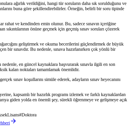
onulara ağırlık verildiğini, hangi tür soruların daha sık sorulduğunu ve
nlarını buna göre şekillendirebilirler. Örneğin, belirli bir soru tipinde
r rahat ve kendinden emin olunur. Bu, sadece sınavın içeriğine
an sıkıntılarının önüne geçmek için geçmiş sınav soruları çözerek
 dağarcığını geliştirmek ve okuma becerilerini güçlendirmek de büyük
çen bir sınavdır. Bu nedenle, sınava hazırlanırken çok yönlü bir
 nedenle, en güncel kaynaklara başvurarak sınavla ilgili en son
 eksik kalan noktaları tamamlamak önemlidir.
erçek sınav koşullarını simüle ederek, adayların sınav heyecanını
erine, kapsamlı bir hazırlık programı izlemek ve farklı kaynaklardan
arıya giden yolda en önemli şey, sürekli öğrenmeye ve gelişmeye açık
sekLisans
#
Doktora
ehberi