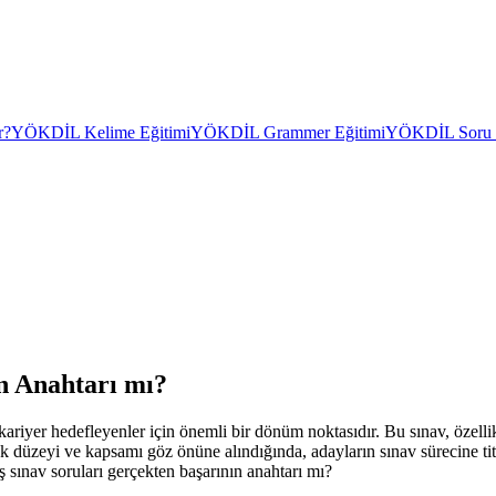
r?
YÖKDİL Kelime Eğitimi
YÖKDİL Grammer Eğitimi
YÖKDİL Soru Ç
n Anahtarı mı?
er hedefleyenler için önemli bir dönüm noktasıdır. Bu sınav, özellik
luk düzeyi ve kapsamı göz önüne alındığında, adayların sınav sürecine ti
 sınav soruları gerçekten başarının anahtarı mı?