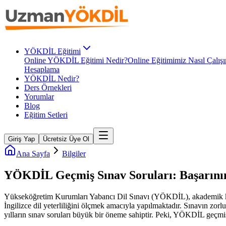
YÖKDİL Eğitimi
Online YÖKDİL Eğitimi Nedir?
Online Eğitimimiz Nasıl Çalışı
Hesaplama
YÖKDİL Nedir?
Ders Örnekleri
Yorumlar
Blog
Eğitim Setleri
Giriş Yap
Ücretsiz Üye Ol
Ana Sayfa
Bilgiler
YÖKDİL Geçmiş Sınav Soruları: Başarını
Yükseköğretim Kurumları Yabancı Dil Sınavı (YÖKDİL), akademik kariy
İngilizce dil yeterliliğini ölçmek amacıyla yapılmaktadır. Sınavın zor
yılların sınav soruları büyük bir öneme sahiptir. Peki, YÖKDİL geçmiş