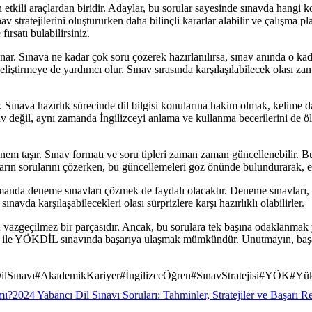
 etkili araçlardan biridir. Adaylar, bu sorular sayesinde sınavda hangi k
 stratejilerini oluştururken daha bilinçli kararlar alabilir ve çalışma pla
ırsatı bulabilirsiniz.
. Sınava ne kadar çok soru çözerek hazırlanılırsa, sınav anında o kada
ştirmeye de yardımcı olur. Sınav sırasında karşılaşılabilecek olası zam
. Sınava hazırlık sürecinde dil bilgisi konularına hakim olmak, kelime
av değil, aynı zamanda İngilizceyi anlama ve kullanma becerilerini de öl
m taşır. Sınav formatı ve soru tipleri zaman zaman güncellenebilir. Bu
ılların sorularını çözerken, bu güncellemeleri göz önünde bulundurarak,
anda deneme sınavları çözmek de faydalı olacaktır. Deneme sınavları, g
ınavda karşılaşabilecekleri olası sürprizlere karşı hazırlıklı olabilirler.
 vazgeçilmez bir parçasıdır. Ancak, bu sorulara tek başına odaklanmak y
ratik ile YÖKDİL sınavında başarıya ulaşmak mümkündür. Unutmayın, baş
ilSınavı
#
AkademikKariyer
#
İngilizceÖğren
#
SınavStratejisi
#
YÖK
#
Yük
mı?
2024 Yabancı Dil Sınavı Soruları: Tahminler, Stratejiler ve Başarı R