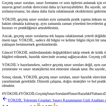
Geçmiş sınav soruları, sınav formatını ve soru tiplerini anlamak için en
sınavın genel zorluk derecesini daha iyi kavrayabilirler. Bu sayede, sınav
zorlanıyorsanız, bu alana daha fazla odaklanarak eksiklerinizi giderme f
YÖKDİL geçmiş sınav soruları aynı zamanda pratik yapma imkanı sunar
hakim olmakla kalmayıp, aynı zamanda zaman yönetimi becerilerini geli
hızınızı ve pratikliğinizi artırabilirsiniz.
Ancak, geçmiş sınav sorularına tek başına odaklanmak yeterli değildir
önem taşır. YÖKDİL, sadece dil bilgisi ve kelime bilgisi ölçen bir sın
yaklaşım benimsemek gerekmektedir.
Güncel YÖKDİL müfredatındaki değişiklikleri takip etmek de kritik öne
bilgileri edinmek, hazırlık sürecinde avantaj sağlayacaktır. Geçmiş y
YÖKDİL’e hazırlanırken, sadece geçmiş sınav soruları değil, aynı zam
yenmesine ve sınav stratejilerini test etmesine olanak tanır. Bu sayede, s
Sonuç olarak, YÖKDİL geçmiş sınav soruları, sınav hazırlık sürecinin
yararlanmak gereklidir. Düzenli çalışma, doğru stratejiler ve bol p
olmaktır.
#
YÖKDİL
#
YÖKDİLGeçmişSınavSoruları
#
SınavHazırlık
#
YabancıD
YÖKDİL Telegram Grupları: Sınavı Kazanmanın Gizli Anahtarı 