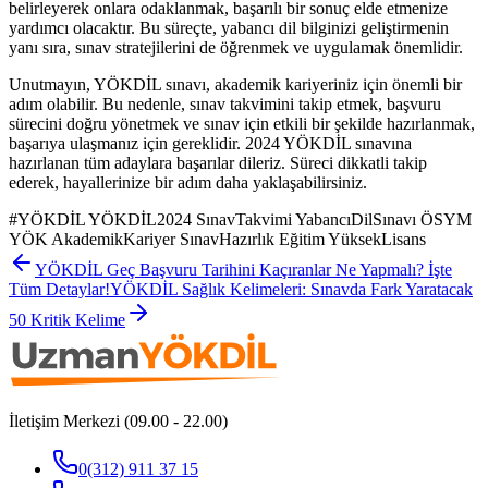
belirleyerek onlara odaklanmak, başarılı bir sonuç elde etmenize
yardımcı olacaktır. Bu süreçte, yabancı dil bilginizi geliştirmenin
yanı sıra, sınav stratejilerini de öğrenmek ve uygulamak önemlidir.
Unutmayın, YÖKDİL sınavı, akademik kariyeriniz için önemli bir
adım olabilir. Bu nedenle, sınav takvimini takip etmek, başvuru
sürecini doğru yönetmek ve sınav için etkili bir şekilde hazırlanmak,
başarıya ulaşmanız için gereklidir. 2024 YÖKDİL sınavına
hazırlanan tüm adaylara başarılar dileriz. Süreci dikkatli takip
ederek, hayallerinize bir adım daha yaklaşabilirsiniz.
#
YÖKDİL YÖKDİL2024 SınavTakvimi YabancıDilSınavı ÖSYM
YÖK AkademikKariyer SınavHazırlık Eğitim YüksekLisans
YÖKDİL Geç Başvuru Tarihini Kaçıranlar Ne Yapmalı? İşte
Tüm Detaylar!
YÖKDİL Sağlık Kelimeleri: Sınavda Fark Yaratacak
50 Kritik Kelime
İletişim Merkezi (09.00 - 22.00)
0(312) 911 37 15