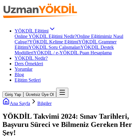
YÖKDİL Eğitimi
Online YÖKDİL Eğitimi Nedir?
Online Eğitimimiz Nasıl
Çalışır?
YÖKDİL Kelime Eğitimi
YÖKDİL Grammer
Eğitimi
YÖKDİL Soru Çalışmaları
YÖKDİL Destek
Modülleri
YÖKDİL / e-YÖKDİL Puan Hesaplama
YÖKDİL Nedir?
Ders Örnekleri
Yorumlar
Blog
Eğitim Setleri
Giriş Yap
Ücretsiz Üye Ol
Ana Sayfa
Bilgiler
YÖKDİL Takvimi 2024: Sınav Tarihleri,
Başvuru Süreci ve Bilmeniz Gereken Her
Şey!