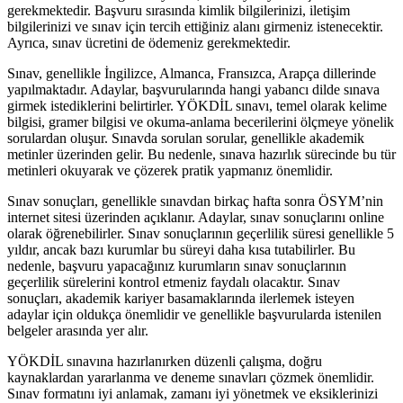
gerekmektedir. Başvuru sırasında kimlik bilgilerinizi, iletişim
bilgilerinizi ve sınav için tercih ettiğiniz alanı girmeniz istenecektir.
Ayrıca, sınav ücretini de ödemeniz gerekmektedir.
Sınav, genellikle İngilizce, Almanca, Fransızca, Arapça dillerinde
yapılmaktadır. Adaylar, başvurularında hangi yabancı dilde sınava
girmek istediklerini belirtirler. YÖKDİL sınavı, temel olarak kelime
bilgisi, gramer bilgisi ve okuma-anlama becerilerini ölçmeye yönelik
sorulardan oluşur. Sınavda sorulan sorular, genellikle akademik
metinler üzerinden gelir. Bu nedenle, sınava hazırlık sürecinde bu tür
metinleri okuyarak ve çözerek pratik yapmanız önemlidir.
Sınav sonuçları, genellikle sınavdan birkaç hafta sonra ÖSYM’nin
internet sitesi üzerinden açıklanır. Adaylar, sınav sonuçlarını online
olarak öğrenebilirler. Sınav sonuçlarının geçerlilik süresi genellikle 5
yıldır, ancak bazı kurumlar bu süreyi daha kısa tutabilirler. Bu
nedenle, başvuru yapacağınız kurumların sınav sonuçlarının
geçerlilik sürelerini kontrol etmeniz faydalı olacaktır. Sınav
sonuçları, akademik kariyer basamaklarında ilerlemek isteyen
adaylar için oldukça önemlidir ve genellikle başvurularda istenilen
belgeler arasında yer alır.
YÖKDİL sınavına hazırlanırken düzenli çalışma, doğru
kaynaklardan yararlanma ve deneme sınavları çözmek önemlidir.
Sınav formatını iyi anlamak, zamanı iyi yönetmek ve eksiklerinizi