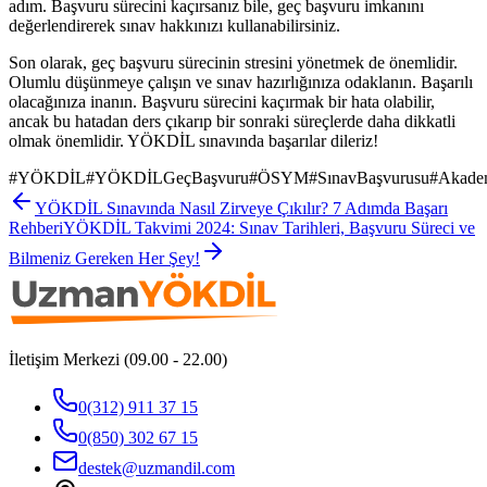
adım. Başvuru sürecini kaçırsanız bile, geç başvuru imkanını
değerlendirerek sınav hakkınızı kullanabilirsiniz.
Son olarak, geç başvuru sürecinin stresini yönetmek de önemlidir.
Olumlu düşünmeye çalışın ve sınav hazırlığınıza odaklanın. Başarılı
olacağınıza inanın. Başvuru sürecini kaçırmak bir hata olabilir,
ancak bu hatadan ders çıkarıp bir sonraki süreçlerde daha dikkatli
olmak önemlidir. YÖKDİL sınavında başarılar dileriz!
#
YÖKDİL
#
YÖKDİLGeçBaşvuru
#
ÖSYM
#
SınavBaşvurusu
#
Akade
YÖKDİL Sınavında Nasıl Zirveye Çıkılır? 7 Adımda Başarı
Rehberi
YÖKDİL Takvimi 2024: Sınav Tarihleri, Başvuru Süreci ve
Bilmeniz Gereken Her Şey!
İletişim Merkezi (09.00 - 22.00)
0(312) 911 37 15
0(850) 302 67 15
destek@uzmandil.com