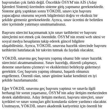
başvurudan çok farklı değil. Öncelikle ÖSYM’nin AİS (Aday
İşlemleri Sistemi) üzerinden sisteme giriş yapmanız gerekmektedir.
Sisteme giriş yaptıktan sonra YÖKDİL sınavı için başvuru
yapacağınız oturumu seçerek bilgilerinizi doğru ve eksiksiz bir
şekilde girmeniz gerekmektedir. Ayrıca, sınav ücretini de belirtilen
süre içerisinde yatırmayı unutmamalısınız.
Başvuru sürecini kaçırmamak için sınav tarihlerini ve başvuru
süreçlerini not etmek çok önemlidir. ÖSYM’nin resmi web sitesi ve
sosyal medya hesaplarını takip ederek güncel bilgilere
ulaşabilirsiniz. Ayrıca, YÖKDİL sınavına hazırlık sürecinde başvuru
tarihlerini hatırlatacak bir takvim tutmak da faydalı olacaktır.
YÖKDİL sınavına geç başvuru yapmış olsanız bile sınav hazırlık
sürecinizi aksatmamalısınız. Sınav hazırlığı, düzenli çalışmayı,
deneme sınavlarını çözmeyi ve eksiklerinizi belirleyip gidermeyi
gerektirir. Geç başvuru yapmış olmanız, başarılı olmanızı
engellemez. Önemli olan, sınav gününe kadar kendinizi en iyi
şekilde hazırlamanızdır.
Eğer YÖKDİL sınavına geç başvuru yaptınız ve sınavla ilgili
herhangi bir sorun yaşarsanız, ÖSYM’nin aday iletişim merkezinden
destek alabilirsiniz. Aday iletişim merkezi, başvuru süreçleri, sınav
içerikleri ve sınav sonuçları gibi konularda sizlere yardımcı olacaktır.
Unutmayın, YÖKDİL sınavı akademik kariyeriniz için önemli bir