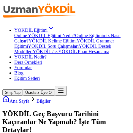
YÖKDİL Eğitimi
Online YÖKDİL Eğitimi Nedir?
Online Eğitimimiz Nasıl
Çalışır?
YÖKDİL Kelime Eğitimi
YÖKDİL Grammer
Eğitimi
YÖKDİL Soru Çalışmaları
YÖKDİL Destek
Modülleri
YÖKDİL / e-YÖKDİL Puan Hesaplama
YÖKDİL Nedir?
Ders Örnekleri
Yorumlar
Blog
Eğitim Setleri
Giriş Yap
Ücretsiz Üye Ol
Ana Sayfa
Bilgiler
YÖKDİL Geç Başvuru Tarihini
Kaçıranlar Ne Yapmalı? İşte Tüm
Detaylar!