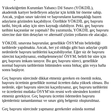
Yükseköğretim Kurumları Yabancı Dil Sınavı (YÖKDİL),
akademik kariyer hedefleyen adaylar için kritik bir öneme sahip.
Ancak, yoğun sınav takvimi ve başvuruların karmaşıklığı bazen
adayların gözünden kaçabiliyor. Özellikle YÖKDİL geç başvuru
tarihi, birçok aday için stres kaynağı olabiliyor. Peki, geç başvuru
tarihini kaçıranlar ne yapmalı? Bu yazımızda, YÖKDİL geç başvuru
sürecine dair tüm detayları ve alternatif çözüm yollarını ele alacağız.
YÖKDİL sınavına başvurular, genellikle ÖSYM'nin belirlediği
tarihlerde yapılmakta. Ancak, her yıl olduğu gibi bazı adaylar çeşitli
nedenlerle başvuru tarihlerini kaçırabiliyorlar. Eğer siz de başvuru
sürecini kaçırdıysanız, endişelenmeyin! ÖSYM, belirli bir süre için
geç başvuru imkanı tanıyor. Bu geç başvuru süreci, genellikle
normal başvuru tarihlerinin bitiminden sonra birkaç gün veya hafta
sonra başlıyor.
Geç başvuru sürecinde dikkat etmeniz gereken en önemli nokta,
başvuru ücretinin genellikle normal ücretten daha yüksek olması. Bu
nedenle, eğer başvuru sürecini kaçırdıysanız, geç başvuru tarihlerini
ve ücretlerini mutlaka ÖSYM’nin resmi web sitesinden kontrol
etmeniz gerekiyor. Geç başvuru ücretini ödemeden başvuru
işlemleriniz tamamlanmaz ve sınav giriş belgeniz oluşturulmaz.
Geç başvuru sürecinde yapmanız gerekenler aslında normal