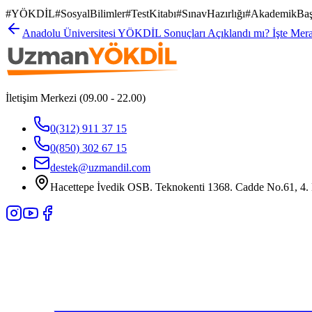
#
YÖKDİL
#
SosyalBilimler
#
TestKitabı
#
SınavHazırlığı
#
AkademikBaş
Anadolu Üniversitesi YÖKDİL Sonuçları Açıklandı mı? İşte Mera
İletişim Merkezi (09.00 - 22.00)
0(312) 911 37 15
0(850) 302 67 15
destek@uzmandil.com
Hacettepe İvedik OSB. Teknokenti 1368. Cadde No.61, 4