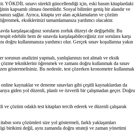
kir. YÖKDİL sınavı sürekli güncellendiği için, eski basım kitaplardaki
iğinin kapsamlı olması önemlidir. Sosyal bilimler geniş bir alandır ve
lmanızı sağlar. Ayrıca, kitapta yer alan açıklamaların ve çözüm
 öğrenmek, eksiklerinizi tamamlamanıza yardımcı olacaktır.
avda karşılaşacağınız soruların zorluk düzeyi de değişebilir. Bu
tespit edebilir hem de sınavda karşılaşabileceğiniz zor sorulara karşı
manı doğru kullanmanıza yardımcı olur. Gerçek sınav koşullarına yakın
 sorunun analizini yapmalı, yanlışlarınızı not almalı ve eksik
est çözme tekniklerini öğrenmek ve zamanı doğru kullanmak da sınav
özen göstermelisiniz. Bu nedenle, test çözerken kronometre kullanmak
 online kaynaklar ve deneme sınavları gibi çeşitli kaynaklardan da
şarıya giden yol düzenli, planlı ve özverili bir çalışmadan geçer. Doğru
i ve çözüm odaklı test kitapları tercih ederek ve düzenli çalışarak
itabın soru çözümleri size yol göstermeli, farklı yaklaşımları
ilgi birikimi değil, aynı zamanda doğru strateji ve zaman yönetimi