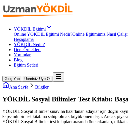
YÖKDİL Eğitimi
Online YÖKDİL Eğitimi Nedir?
Online Eğitimimiz Nasıl Çalışı
Hesaplama
YÖKDİL Nedir?
Ders Örnekleri
Yorumlar
Blog
Eğitim Setleri
Giriş Yap
Ücretsiz Üye Ol
Ana Sayfa
Bilgiler
YÖKDİL Sosyal Bilimler Test Kitabı: Baş
YÖKDİL Sosyal Bilimler sınavına hazırlanan adaylar için doğru kaynak 
kapsamlı bir test kitabına sahip olmak büyük önem taşır. Ancak piyasad
YÖKDİL Sosyal Bilimler test kitapları arasında öne çıkanları, dikkat ed