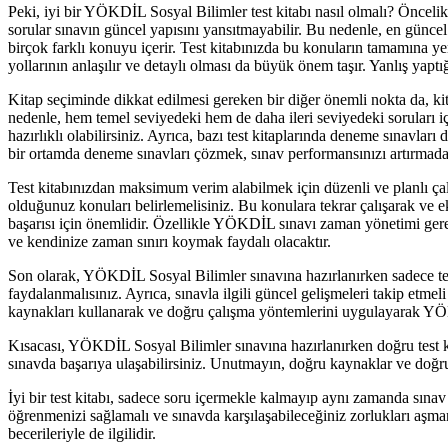
Peki, iyi bir YÖKDİL Sosyal Bilimler test kitabı nasıl olmalı? Öncelik
sorular sınavın güncel yapısını yansıtmayabilir. Bu nedenle, en güncel 
birçok farklı konuyu içerir. Test kitabınızda bu konuların tamamına yer
yollarının anlaşılır ve detaylı olması da büyük önem taşır. Yanlış ya
Kitap seçiminde dikkat edilmesi gereken bir diğer önemli nokta da, kit
nedenle, hem temel seviyedeki hem de daha ileri seviyedeki soruları içer
hazırlıklı olabilirsiniz. Ayrıca, bazı test kitaplarında deneme sınavl
bir ortamda deneme sınavları çözmek, sınav performansınızı artırmada 
Test kitabınızdan maksimum verim alabilmek için düzenli ve planlı çal
olduğunuz konuları belirlemelisiniz. Bu konulara tekrar çalışarak ve
başarısı için önemlidir. Özellikle YÖKDİL sınavı zaman yönetimi gere
ve kendinize zaman sınırı koymak faydalı olacaktır.
Son olarak, YÖKDİL Sosyal Bilimler sınavına hazırlanırken sadece test
faydalanmalısınız. Ayrıca, sınavla ilgili güncel gelişmeleri takip etme
kaynakları kullanarak ve doğru çalışma yöntemlerini uygulayarak YÖKDİ
Kısacası, YÖKDİL Sosyal Bilimler sınavına hazırlanırken doğru test kit
sınavda başarıya ulaşabilirsiniz. Unutmayın, doğru kaynaklar ve doğr
İyi bir test kitabı, sadece soru içermekle kalmayıp aynı zamanda sınav 
öğrenmenizi sağlamalı ve sınavda karşılaşabileceğiniz zorlukları aşman
becerileriyle de ilgilidir.