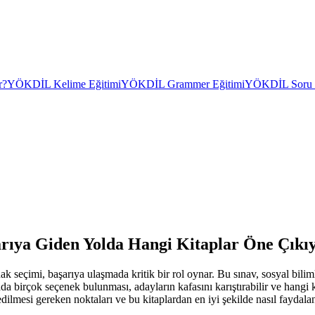
r?
YÖKDİL Kelime Eğitimi
YÖKDİL Grammer Eğitimi
YÖKDİL Soru Ç
arıya Giden Yolda Hangi Kitaplar Öne Çıkı
seçimi, başarıya ulaşmada kritik bir rol oynar. Bu sınav, sosyal bilim
a birçok seçenek bulunması, adayların kafasını karıştırabilir ve hangi k
ilmesi gereken noktaları ve bu kitaplardan en iyi şekilde nasıl faydalan