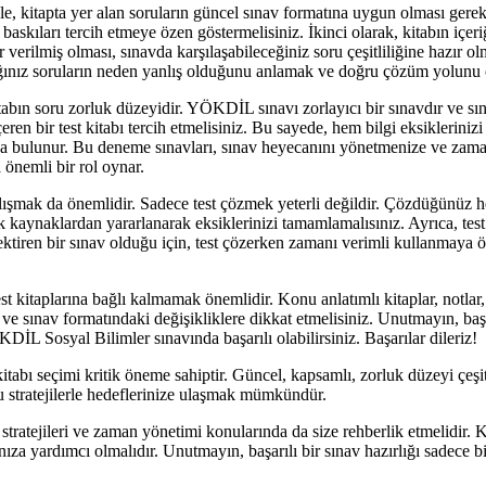
le, kitapta yer alan soruların güncel sınav formatına uygun olması gere
baskıları tercih etmeye özen göstermelisiniz. İkinci olarak, kitabın içer
 verilmiş olması, sınavda karşılaşabileceğiniz soru çeşitliliğine hazır o
ptığınız soruların neden yanlış olduğunu anlamak ve doğru çözüm yolunu
abın soru zorluk düzeyidir. YÖKDİL sınavı zorlayıcı bir sınavdır ve sın
en bir test kitabı tercih etmelisiniz. Bu sayede, hem bilgi eksiklerinizi 
arı da bulunur. Bu deneme sınavları, sınav heyecanını yönetmenize ve za
önemli bir rol oynar.
ışmak da önemlidir. Sadece test çözmek yeterli değildir. Çözdüğünüz her
 ek kaynaklardan yararlanarak eksiklerinizi tamamlamalısınız. Ayrıca, t
ktiren bir sınav olduğu için, test çözerken zamanı verimli kullanmaya 
 kitaplarına bağlı kalmamak önemlidir. Konu anlatımlı kitaplar, notlar,
li ve sınav formatındaki değişikliklere dikkat etmelisiniz. Unutmayın, ba
L Sosyal Bilimler sınavında başarılı olabilirsiniz. Başarılar dileriz!
abı seçimi kritik öneme sahiptir. Güncel, kapsamlı, zorluk düzeyi çeşitl
u stratejilerle hedeflerinize ulaşmak mümkündür.
stratejileri ve zaman yönetimi konularında da size rehberlik etmelidir. K
ıza yardımcı olmalıdır. Unutmayın, başarılı bir sınav hazırlığı sadece b