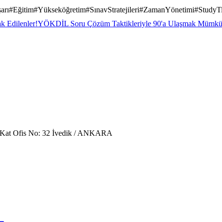
arı
#
Eğitim
#
Yükseköğretim
#
SınavStratejileri
#
ZamanYönetimi
#
StudyT
k Edilenler!
YÖKDİL Soru Çözüm Taktikleriyle 90'a Ulaşmak Mümk
. Kat Ofis No: 32 İvedik / ANKARA