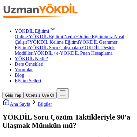
YÖKDİL Eğitimi
Online YÖKDİL Eğitimi Nedir?
Online Eğitimimiz Nasıl
Çalışır?
YÖKDİL Kelime Eğitimi
YÖKDİL Grammer
Eğitimi
YÖKDİL Soru Çalışmaları
YÖKDİL Destek
Modülleri
YÖKDİL / e-YÖKDİL Puan Hesaplama
YÖKDİL Nedir?
Ders Örnekleri
Yorumlar
Blog
Eğitim Setleri
Giriş Yap
Ücretsiz Üye Ol
Ana Sayfa
Bilgiler
YÖKDİL Soru Çözüm Taktikleriyle 90'a
Ulaşmak Mümkün mü?