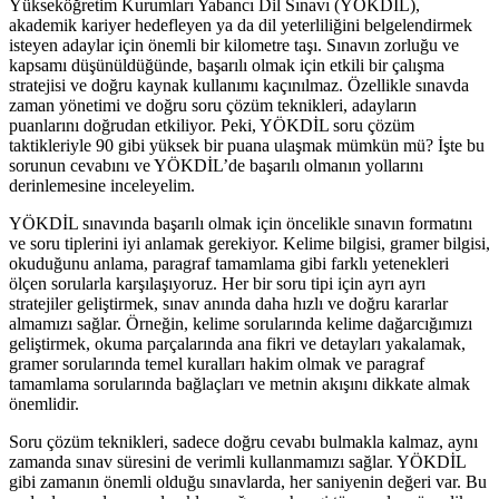
Yükseköğretim Kurumları Yabancı Dil Sınavı (YÖKDİL),
akademik kariyer hedefleyen ya da dil yeterliliğini belgelendirmek
isteyen adaylar için önemli bir kilometre taşı. Sınavın zorluğu ve
kapsamı düşünüldüğünde, başarılı olmak için etkili bir çalışma
stratejisi ve doğru kaynak kullanımı kaçınılmaz. Özellikle sınavda
zaman yönetimi ve doğru soru çözüm teknikleri, adayların
puanlarını doğrudan etkiliyor. Peki, YÖKDİL soru çözüm
taktikleriyle 90 gibi yüksek bir puana ulaşmak mümkün mü? İşte bu
sorunun cevabını ve YÖKDİL’de başarılı olmanın yollarını
derinlemesine inceleyelim.
YÖKDİL sınavında başarılı olmak için öncelikle sınavın formatını
ve soru tiplerini iyi anlamak gerekiyor. Kelime bilgisi, gramer bilgisi,
okuduğunu anlama, paragraf tamamlama gibi farklı yetenekleri
ölçen sorularla karşılaşıyoruz. Her bir soru tipi için ayrı ayrı
stratejiler geliştirmek, sınav anında daha hızlı ve doğru kararlar
almamızı sağlar. Örneğin, kelime sorularında kelime dağarcığımızı
geliştirmek, okuma parçalarında ana fikri ve detayları yakalamak,
gramer sorularında temel kuralları hakim olmak ve paragraf
tamamlama sorularında bağlaçları ve metnin akışını dikkate almak
önemlidir.
Soru çözüm teknikleri, sadece doğru cevabı bulmakla kalmaz, aynı
zamanda sınav süresini de verimli kullanmamızı sağlar. YÖKDİL
gibi zamanın önemli olduğu sınavlarda, her saniyenin değeri var. Bu