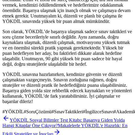
vermek, kendimizi ödüllendirmek ve hedeflerimize odaklanmak
önemlidir. Başarıya ulaşmak için inançlı olmak ve çalışmaya devam
etmek gerekir. Unutmayalım ki, düzenli ve planlı bir çalışma ile
YÖKDİL sınavında yüksek bir puan almak mümkündür.
Son olarak, YÖKDİL’de başarıya ulaşmak sadece sınav taktikleri ve
soru çözme becerileriyle sınırlı değildir. Aynı zamanda, doğru
kaynaklara ulaşmak, düzenli çalışmak, motivasyonu yüksek tutmak
ve en önemlisi sürekli pratik yapmak gerekmektedir. Yüksek bir
puan hedefleyen her aday, bu faktörleri dikkate alarak hedefine
ulaşabilir. Unutmayın, 90 gibi yüksek bir puan sadece bir hayal
değil, doğru stratejilerle ulaşılabilir bir hedef.
YÖKDİL sınavına hazırlanırken, kendinize güvenin ve düzenli
çalışmaktan vazgeçmeyin. Sınavın zorluğuna rağmen, doğru
stratejiler ve düzenli pratik ile hedeflediğiniz puana ulaşabilirsiniz.
Başarıya giden yolda size rehberlik edecek kaynakları ve yöntemleri
kullanarak, YÖKDİL’de fark yaratabilirsiniz. İyi çalışmalar ve
başarılar dileriz!
#
YÖKDİL
#
SoruÇözümü
#
SınavTaktikleri
#
İngilizceSınavı
#
Akademik
YÖKDİL Sosyal Bilimler Test Kitabı: Başarıya Giden Yolda
Hangi Kitaplar Öne Çıkıyor?
Makalelerle YÖKDİL'e Hazırlık: En
Etkili Stratejiler ve İpuçları