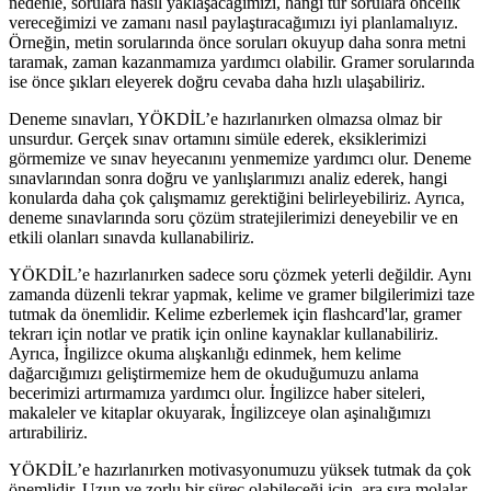
nedenle, sorulara nasıl yaklaşacağımızı, hangi tür sorulara öncelik
vereceğimizi ve zamanı nasıl paylaştıracağımızı iyi planlamalıyız.
Örneğin, metin sorularında önce soruları okuyup daha sonra metni
taramak, zaman kazanmamıza yardımcı olabilir. Gramer sorularında
ise önce şıkları eleyerek doğru cevaba daha hızlı ulaşabiliriz.
Deneme sınavları, YÖKDİL’e hazırlanırken olmazsa olmaz bir
unsurdur. Gerçek sınav ortamını simüle ederek, eksiklerimizi
görmemize ve sınav heyecanını yenmemize yardımcı olur. Deneme
sınavlarından sonra doğru ve yanlışlarımızı analiz ederek, hangi
konularda daha çok çalışmamız gerektiğini belirleyebiliriz. Ayrıca,
deneme sınavlarında soru çözüm stratejilerimizi deneyebilir ve en
etkili olanları sınavda kullanabiliriz.
YÖKDİL’e hazırlanırken sadece soru çözmek yeterli değildir. Aynı
zamanda düzenli tekrar yapmak, kelime ve gramer bilgilerimizi taze
tutmak da önemlidir. Kelime ezberlemek için flashcard'lar, gramer
tekrarı için notlar ve pratik için online kaynaklar kullanabiliriz.
Ayrıca, İngilizce okuma alışkanlığı edinmek, hem kelime
dağarcığımızı geliştirmemize hem de okuduğumuzu anlama
becerimizi artırmamıza yardımcı olur. İngilizce haber siteleri,
makaleler ve kitaplar okuyarak, İngilizceye olan aşinalığımızı
artırabiliriz.
YÖKDİL’e hazırlanırken motivasyonumuzu yüksek tutmak da çok
önemlidir. Uzun ve zorlu bir süreç olabileceği için, ara sıra molalar