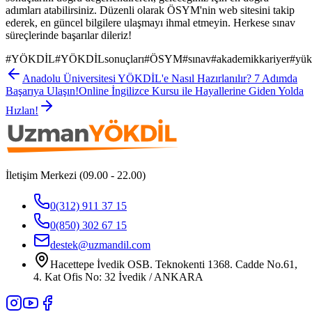
adımları atabilirsiniz. Düzenli olarak ÖSYM'nin web sitesini takip
ederek, en güncel bilgilere ulaşmayı ihmal etmeyin. Herkese sınav
süreçlerinde başarılar dileriz!
#
YÖKDİL
#
YÖKDİLsonuçları
#
ÖSYM
#
sınav
#
akademikkariyer
#
yük
Anadolu Üniversitesi YÖKDİL'e Nasıl Hazırlanılır? 7 Adımda
Başarıya Ulaşın!
Online İngilizce Kursu ile Hayallerine Giden Yolda
Hızlan!
İletişim Merkezi (09.00 - 22.00)
0(312) 911 37 15
0(850) 302 67 15
destek@uzmandil.com
Hacettepe İvedik OSB. Teknokenti 1368. Cadde No.61,
4. Kat Ofis No: 32 İvedik / ANKARA