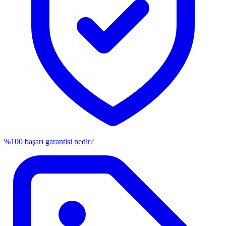
%100 başarı garantisi nedir?