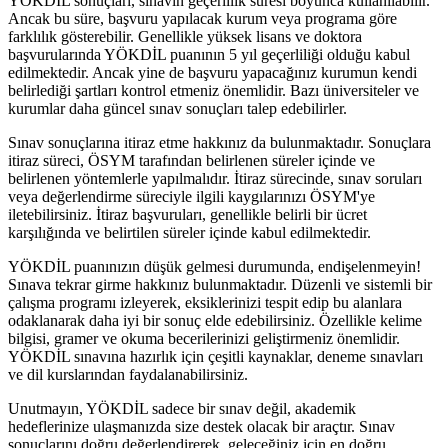
YÖKDİL sonuçları, sınavın geçerlilik süresi boyunca kullanılabilir.
Ancak bu süre, başvuru yapılacak kurum veya programa göre
farklılık gösterebilir. Genellikle yüksek lisans ve doktora
başvurularında YÖKDİL puanının 5 yıl geçerliliği olduğu kabul
edilmektedir. Ancak yine de başvuru yapacağınız kurumun kendi
belirlediği şartları kontrol etmeniz önemlidir. Bazı üniversiteler ve
kurumlar daha güncel sınav sonuçları talep edebilirler.
Sınav sonuçlarına itiraz etme hakkınız da bulunmaktadır. Sonuçlara
itiraz süreci, ÖSYM tarafından belirlenen süreler içinde ve
belirlenen yöntemlerle yapılmalıdır. İtiraz sürecinde, sınav soruları
veya değerlendirme süreciyle ilgili kaygılarınızı ÖSYM'ye
iletebilirsiniz. İtiraz başvuruları, genellikle belirli bir ücret
karşılığında ve belirtilen süreler içinde kabul edilmektedir.
YÖKDİL puanınızın düşük gelmesi durumunda, endişelenmeyin!
Sınava tekrar girme hakkınız bulunmaktadır. Düzenli ve sistemli bir
çalışma programı izleyerek, eksiklerinizi tespit edip bu alanlara
odaklanarak daha iyi bir sonuç elde edebilirsiniz. Özellikle kelime
bilgisi, gramer ve okuma becerilerinizi geliştirmeniz önemlidir.
YÖKDİL sınavına hazırlık için çeşitli kaynaklar, deneme sınavları
ve dil kurslarından faydalanabilirsiniz.
Unutmayın, YÖKDİL sadece bir sınav değil, akademik
hedeflerinize ulaşmanızda size destek olacak bir araçtır. Sınav
sonuçlarını doğru değerlendirerek, geleceğiniz için en doğru