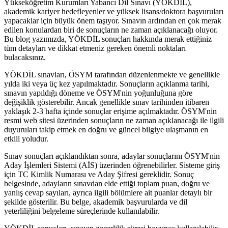
Yükseköğretim Kurumları Yabancı Dil Sınavı (YÖKDİL),
akademik kariyer hedefleyenler ve yüksek lisans/doktora başvuruları
yapacaklar için büyük önem taşıyor. Sınavın ardından en çok merak
edilen konulardan biri de sonuçların ne zaman açıklanacağı oluyor.
Bu blog yazımızda, YÖKDİL sonuçları hakkında merak ettiğiniz
tüm detayları ve dikkat etmeniz gereken önemli noktaları
bulacaksınız.
YÖKDİL sınavları, ÖSYM tarafından düzenlenmekte ve genellikle
yılda iki veya üç kez yapılmaktadır. Sonuçların açıklanma tarihi,
sınavın yapıldığı döneme ve ÖSYM'nin yoğunluğuna göre
değişiklik gösterebilir. Ancak genellikle sınav tarihinden itibaren
yaklaşık 2-3 hafta içinde sonuçlar erişime açılmaktadır. ÖSYM'nin
resmi web sitesi üzerinden sonuçların ne zaman açıklanacağı ile ilgili
duyuruları takip etmek en doğru ve güncel bilgiye ulaşmanın en
etkili yoludur.
Sınav sonuçları açıklandıktan sonra, adaylar sonuçlarını ÖSYM'nin
Aday İşlemleri Sistemi (AİS) üzerinden öğrenebilirler. Sisteme giriş
için TC Kimlik Numarası ve Aday Şifresi gereklidir. Sonuç
belgesinde, adayların sınavdan elde ettiği toplam puan, doğru ve
yanlış cevap sayıları, ayrıca ilgili bölümlere ait puanlar detaylı bir
şekilde gösterilir. Bu belge, akademik başvurularda ve dil
yeterliliğini belgeleme süreçlerinde kullanılabilir.