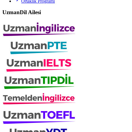
Ortaklık Programı
UzmanDil Ailesi