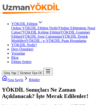
YÖKDİL Eğitimi
Online YÖKDİL Eğitimi Nedir?
Online Eğitimimiz Nasıl
Çalışır?
YÖKDİL Kelime Eğitimi
YÖKDİL Grammer
Eğitimi
YÖKDİL Soru Çalışmaları
YÖKDİL Destek
Modülleri
YÖKDİL / e-YÖKDİL Puan Hesaplama
YÖKDİL Nedir?
Ders Örnekleri
Yorumlar
Blog
Eğitim Setleri
Giriş Yap
Ücretsiz Üye Ol
Ana Sayfa
Bilgiler
YÖKDİL Sonuçları Ne Zaman
Açıklanacak? İşte Merak Edilenler!