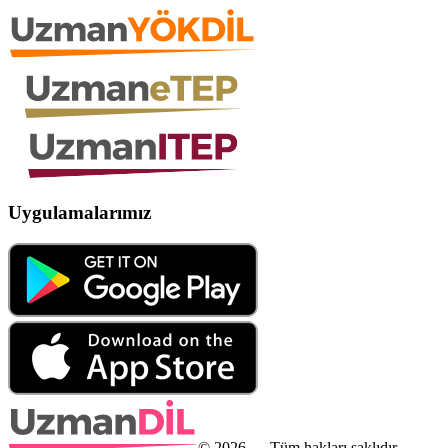
Uygulamalarımız
©
2026
— Tüm hakları saklıdır.