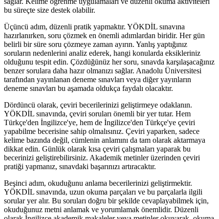
sağlar. Kelime öğrenme uygulamaları ve düzenli okuma aktiviteleri
bu süreçte size destek olabilir.
Üçüncü adım, düzenli pratik yapmaktır. YÖKDİL sınavına
hazırlanırken, soru çözmek en önemli adımlardan biridir. Her gün
belirli bir süre soru çözmeye zaman ayırın. Yanlış yaptığınız
soruların nedenlerini analiz ederek, hangi konularda eksikleriniz
olduğunu tespit edin. Çözdüğünüz her soru, sınavda karşılaşacağınız
benzer sorulara daha hazır olmanızı sağlar. Anadolu Üniversitesi
tarafından yayınlanan deneme sınavları veya diğer yayınların
deneme sınavları bu aşamada oldukça faydalı olacaktır.
Dördüncü olarak, çeviri becerilerinizi geliştirmeye odaklanın.
YÖKDİL sınavında, çeviri soruları önemli bir yer tutar. Hem
Türkçe'den İngilizce'ye, hem de İngilizce'den Türkçe'ye çeviri
yapabilme becerisine sahip olmalısınız. Çeviri yaparken, sadece
kelime bazında değil, cümlenin anlamını da tam olarak aktarmaya
dikkat edin. Günlük olarak kısa çeviri çalışmaları yaparak bu
becerinizi geliştirebilirsiniz. Akademik metinler üzerinden çeviri
pratiği yapmanız, sınavdaki başarınızı artıracaktır.
Beşinci adım, okuduğunu anlama becerilerinizi geliştirmektir.
YÖKDİL sınavında, uzun okuma parçaları ve bu parçalarla ilgili
sorular yer alır. Bu soruları doğru bir şekilde cevaplayabilmek için,
okuduğunuz metni anlamak ve yorumlamak önemlidir. Düzenli
olarak İngilizce akademik makaleler veya metinler okuyarak, okuma