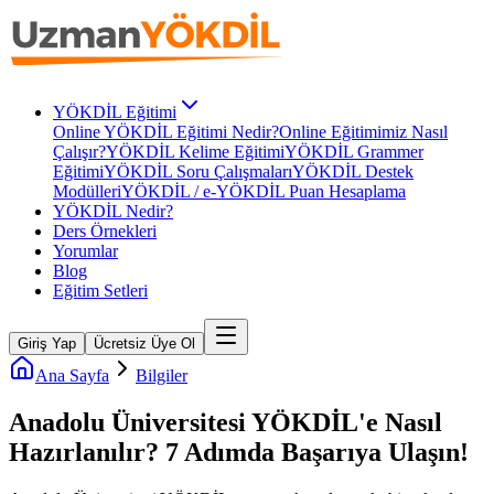
YÖKDİL Eğitimi
Online YÖKDİL Eğitimi Nedir?
Online Eğitimimiz Nasıl
Çalışır?
YÖKDİL Kelime Eğitimi
YÖKDİL Grammer
Eğitimi
YÖKDİL Soru Çalışmaları
YÖKDİL Destek
Modülleri
YÖKDİL / e-YÖKDİL Puan Hesaplama
YÖKDİL Nedir?
Ders Örnekleri
Yorumlar
Blog
Eğitim Setleri
Giriş Yap
Ücretsiz Üye Ol
Ana Sayfa
Bilgiler
Anadolu Üniversitesi YÖKDİL'e Nasıl
Hazırlanılır? 7 Adımda Başarıya Ulaşın!