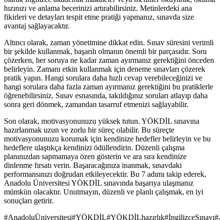
hızınızı ve anlama becerinizi artırabilirsiniz. Metinlerdeki ana
fikirleri ve detayları tespit etme pratiği yapmanız, sınavda size
avantaj sağlayacaktır.
Altıncı olarak, zaman yönetimine dikkat edin. Sınav süresini verimli
bir şekilde kullanmak, başarılı olmanın önemli bir parçasıdır. Soru
çözerken, her soruya ne kadar zaman ayırmanız gerektiğini önceden
belirleyin. Zamanı etkin kullanmak için deneme sınavları çözerek
pratik yapın. Hangi sorulara daha hızlı cevap verebileceğinizi ve
hangi sorulara daha fazla zaman ayırmanız gerektiğini bu pratiklerle
öğrenebilirsiniz. Sınav esnasında, takıldığınız soruları atlayıp daha
sonra geri dönmek, zamandan tasarruf etmenizi sağlayabilir.
Son olarak, motivasyonunuzu yüksek tutun. YÖKDİL sınavına
hazırlanmak uzun ve zorlu bir süreç olabilir. Bu süreçte
motivasyonunuzu korumak için kendinize hedefler belirleyin ve bu
hedeflere ulaştıkça kendinizi ödüllendirin. Düzenli çalışma
planınızdan sapmamaya özen gösterin ve ara sıra kendinize
dinlenme fırsatı verin. Başaracağınıza inanmak, sınavdaki
performansınızı doğrudan etkileyecektir. Bu 7 adımı takip ederek,
Anadolu Üniversitesi YÖKDİL sınavında başarıya ulaşmanız
mümkün olacaktır. Unutmayın, düzenli ve planlı çalışmak, en iyi
sonuçları getirir.
#
AnadoluÜniversitesi
#
YÖKDİL
#
YÖKDİLhazırlık
#
İngilizceSınavı
#