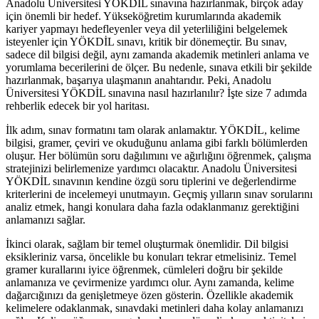
Anadolu Üniversitesi YÖKDİL sınavına hazırlanmak, birçok aday
için önemli bir hedef. Yükseköğretim kurumlarında akademik
kariyer yapmayı hedefleyenler veya dil yeterliliğini belgelemek
isteyenler için YÖKDİL sınavı, kritik bir dönemeçtir. Bu sınav,
sadece dil bilgisi değil, aynı zamanda akademik metinleri anlama ve
yorumlama becerilerini de ölçer. Bu nedenle, sınava etkili bir şekilde
hazırlanmak, başarıya ulaşmanın anahtarıdır. Peki, Anadolu
Üniversitesi YÖKDİL sınavına nasıl hazırlanılır? İşte size 7 adımda
rehberlik edecek bir yol haritası.
İlk adım, sınav formatını tam olarak anlamaktır. YÖKDİL, kelime
bilgisi, gramer, çeviri ve okuduğunu anlama gibi farklı bölümlerden
oluşur. Her bölümün soru dağılımını ve ağırlığını öğrenmek, çalışma
stratejinizi belirlemenize yardımcı olacaktır. Anadolu Üniversitesi
YÖKDİL sınavının kendine özgü soru tiplerini ve değerlendirme
kriterlerini de incelemeyi unutmayın. Geçmiş yılların sınav sorularını
analiz etmek, hangi konulara daha fazla odaklanmanız gerektiğini
anlamanızı sağlar.
İkinci olarak, sağlam bir temel oluşturmak önemlidir. Dil bilgisi
eksikleriniz varsa, öncelikle bu konuları tekrar etmelisiniz. Temel
gramer kurallarını iyice öğrenmek, cümleleri doğru bir şekilde
anlamanıza ve çevirmenize yardımcı olur. Aynı zamanda, kelime
dağarcığınızı da genişletmeye özen gösterin. Özellikle akademik
kelimelere odaklanmak, sınavdaki metinleri daha kolay anlamanızı