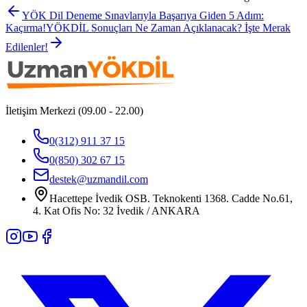
YÖK Dil Deneme Sınavlarıyla Başarıya Giden 5 Adım:
Kaçırma!
YÖKDİL Sonuçları Ne Zaman Açıklanacak? İşte Merak
Edilenler!
İletişim Merkezi (09.00 - 22.00)
0(312) 911 37 15
0(850) 302 67 15
destek@uzmandil.com
Hacettepe İvedik OSB. Teknokenti 1368. Cadde No.61,
4. Kat Ofis No: 32 İvedik / ANKARA