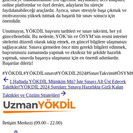
online platformlar ve özel dersler, adayların bu süreçte
faydalanabileceği araçlardır. Ayrıca, sınav stresiyle başa çıkmak ve
motivasyonu yüksek tutmak da başarılı bir sınav sonucu için
önemlidir.
Unutmayın, YÖKDİL başvuru tarihleri ve sınav takvimi, her yıl
güncellenebilir. Bu nedenle, YÖK’ün ve ÖSYM’nin resmi internet
sitelerini düzenli olarak takip etmek, en güncel bilgilere ulaşmanızı
sağlayacaktır. Sınava girmeden önce tüm gerekli bilgileri edinmek,
başvurunuzu zamanında yapmak ve eksiksiz bir şekilde hazırlık
yapmak, sınavda başarıya ulaşmanız için en önemli adımlardır.
Başarılar dileriz!
#
YÖKDİL
#
YÖKDİLsınavı
#
YÖKDİL2024
#
SınavTakvimi
#
ÖSYM
1 Haftada YÖKDİL Mümkün Mü? İşte Sınavı Alt Üst Edecek
Taktikler!
YÖKDİL 2024 Soruları: Sınava Hazırlıkta Gizli Kalan
Taktikler ve Çözüm Stratejileri
İletişim Merkezi (09.00 - 22.00)