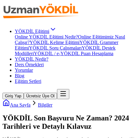
YÖKDİL Eğitimi
Online YÖKDİL Eğitimi Nedir?
Online Eğitimimiz Nasıl
Çalışır?
YÖKDİL Kelime Eğitimi
YÖKDİL Grammer
Eğitimi
YÖKDİL Soru Çalışmaları
YÖKDİL Destek
Modülleri
YÖKDİL / e-YÖKDİL Puan Hesaplama
YÖKDİL Nedir?
Ders Örnekleri
Yorumlar
Blog
Eğitim Setleri
Giriş Yap
Ücretsiz Üye Ol
Ana Sayfa
Bilgiler
YÖKDİL Son Başvuru Ne Zaman? 2024
Tarihleri ve Detaylı Kılavuz