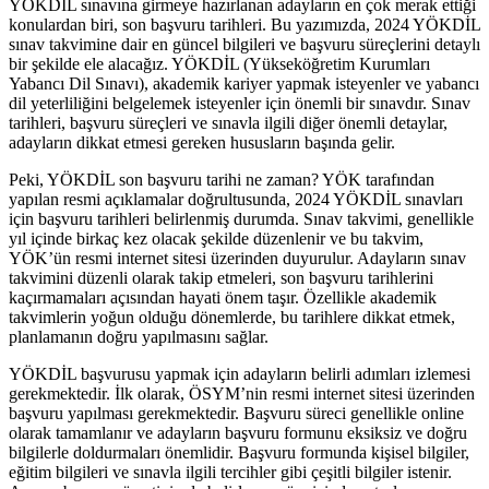
YÖKDİL sınavına girmeye hazırlanan adayların en çok merak ettiği
konulardan biri, son başvuru tarihleri. Bu yazımızda, 2024 YÖKDİL
sınav takvimine dair en güncel bilgileri ve başvuru süreçlerini detaylı
bir şekilde ele alacağız. YÖKDİL (Yükseköğretim Kurumları
Yabancı Dil Sınavı), akademik kariyer yapmak isteyenler ve yabancı
dil yeterliliğini belgelemek isteyenler için önemli bir sınavdır. Sınav
tarihleri, başvuru süreçleri ve sınavla ilgili diğer önemli detaylar,
adayların dikkat etmesi gereken hususların başında gelir.
Peki, YÖKDİL son başvuru tarihi ne zaman? YÖK tarafından
yapılan resmi açıklamalar doğrultusunda, 2024 YÖKDİL sınavları
için başvuru tarihleri belirlenmiş durumda. Sınav takvimi, genellikle
yıl içinde birkaç kez olacak şekilde düzenlenir ve bu takvim,
YÖK’ün resmi internet sitesi üzerinden duyurulur. Adayların sınav
takvimini düzenli olarak takip etmeleri, son başvuru tarihlerini
kaçırmamaları açısından hayati önem taşır. Özellikle akademik
takvimlerin yoğun olduğu dönemlerde, bu tarihlere dikkat etmek,
planlamanın doğru yapılmasını sağlar.
YÖKDİL başvurusu yapmak için adayların belirli adımları izlemesi
gerekmektedir. İlk olarak, ÖSYM’nin resmi internet sitesi üzerinden
başvuru yapılması gerekmektedir. Başvuru süreci genellikle online
olarak tamamlanır ve adayların başvuru formunu eksiksiz ve doğru
bilgilerle doldurmaları önemlidir. Başvuru formunda kişisel bilgiler,
eğitim bilgileri ve sınavla ilgili tercihler gibi çeşitli bilgiler istenir.