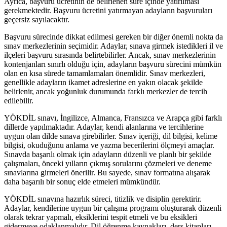
Ayrıca, başvuru ücretinin de belirlenen süre içinde yatırılması
gerekmektedir. Başvuru ücretini yatırmayan adayların başvuruları
geçersiz sayılacaktır.
Başvuru sürecinde dikkat edilmesi gereken bir diğer önemli nokta da
sınav merkezlerinin seçimidir. Adaylar, sınava girmek istedikleri il ve
ilçeleri başvuru sırasında belirtebilirler. Ancak, sınav merkezlerinin
kontenjanları sınırlı olduğu için, adayların başvuru sürecini mümkün
olan en kısa sürede tamamlamaları önemlidir. Sınav merkezleri,
genellikle adayların ikamet adreslerine en yakın olacak şekilde
belirlenir, ancak yoğunluk durumunda farklı merkezler de tercih
edilebilir.
YÖKDİL sınavı, İngilizce, Almanca, Fransızca ve Arapça gibi farklı
dillerde yapılmaktadır. Adaylar, kendi alanlarına ve tercihlerine
uygun olan dilde sınava girebilirler. Sınav içeriği, dil bilgisi, kelime
bilgisi, okuduğunu anlama ve yazma becerilerini ölçmeyi amaçlar.
Sınavda başarılı olmak için adayların düzenli ve planlı bir şekilde
çalışmaları, önceki yılların çıkmış sorularını çözmeleri ve deneme
sınavlarına girmeleri önerilir. Bu sayede, sınav formatına alışarak
daha başarılı bir sonuç elde etmeleri mümkündür.
YÖKDİL sınavına hazırlık süreci, titizlik ve disiplin gerektirir.
Adaylar, kendilerine uygun bir çalışma programı oluşturarak düzenli
olarak tekrar yapmalı, eksiklerini tespit etmeli ve bu eksikleri
gidermeye odaklanmalıdır. Dil öğrenme kaynakları, ders kitapları,