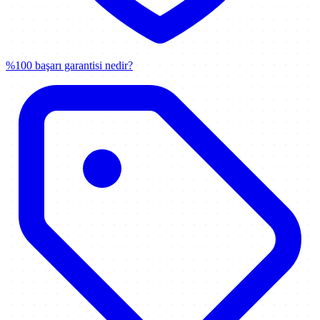
%100 başarı garantisi nedir?