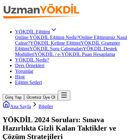
YÖKDİL Eğitimi
Online YÖKDİL Eğitimi Nedir?
Online Eğitimimiz Nasıl
Çalışır?
YÖKDİL Kelime Eğitimi
YÖKDİL Grammer
Eğitimi
YÖKDİL Soru Çalışmaları
YÖKDİL Destek
Modülleri
YÖKDİL / e-YÖKDİL Puan Hesaplama
YÖKDİL Nedir?
Ders Örnekleri
Yorumlar
Blog
Eğitim Setleri
Giriş Yap
Ücretsiz Üye Ol
Ana Sayfa
Bilgiler
YÖKDİL 2024 Soruları: Sınava
Hazırlıkta Gizli Kalan Taktikler ve
Çözüm Stratejileri