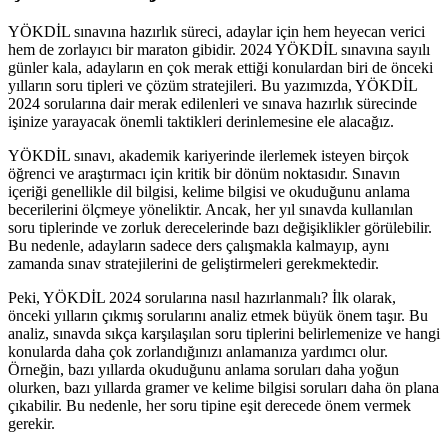
YÖKDİL sınavına hazırlık süreci, adaylar için hem heyecan verici
hem de zorlayıcı bir maraton gibidir. 2024 YÖKDİL sınavına sayılı
günler kala, adayların en çok merak ettiği konulardan biri de önceki
yılların soru tipleri ve çözüm stratejileri. Bu yazımızda, YÖKDİL
2024 sorularına dair merak edilenleri ve sınava hazırlık sürecinde
işinize yarayacak önemli taktikleri derinlemesine ele alacağız.
YÖKDİL sınavı, akademik kariyerinde ilerlemek isteyen birçok
öğrenci ve araştırmacı için kritik bir dönüm noktasıdır. Sınavın
içeriği genellikle dil bilgisi, kelime bilgisi ve okuduğunu anlama
becerilerini ölçmeye yöneliktir. Ancak, her yıl sınavda kullanılan
soru tiplerinde ve zorluk derecelerinde bazı değişiklikler görülebilir.
Bu nedenle, adayların sadece ders çalışmakla kalmayıp, aynı
zamanda sınav stratejilerini de geliştirmeleri gerekmektedir.
Peki, YÖKDİL 2024 sorularına nasıl hazırlanmalı? İlk olarak,
önceki yılların çıkmış sorularını analiz etmek büyük önem taşır. Bu
analiz, sınavda sıkça karşılaşılan soru tiplerini belirlemenize ve hangi
konularda daha çok zorlandığınızı anlamanıza yardımcı olur.
Örneğin, bazı yıllarda okuduğunu anlama soruları daha yoğun
olurken, bazı yıllarda gramer ve kelime bilgisi soruları daha ön plana
çıkabilir. Bu nedenle, her soru tipine eşit derecede önem vermek
gerekir.