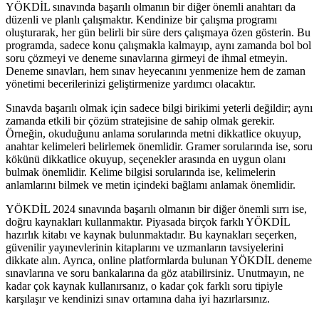
YÖKDİL sınavında başarılı olmanın bir diğer önemli anahtarı da
düzenli ve planlı çalışmaktır. Kendinize bir çalışma programı
oluşturarak, her gün belirli bir süre ders çalışmaya özen gösterin. Bu
programda, sadece konu çalışmakla kalmayıp, aynı zamanda bol bol
soru çözmeyi ve deneme sınavlarına girmeyi de ihmal etmeyin.
Deneme sınavları, hem sınav heyecanını yenmenize hem de zaman
yönetimi becerilerinizi geliştirmenize yardımcı olacaktır.
Sınavda başarılı olmak için sadece bilgi birikimi yeterli değildir; aynı
zamanda etkili bir çözüm stratejisine de sahip olmak gerekir.
Örneğin, okuduğunu anlama sorularında metni dikkatlice okuyup,
anahtar kelimeleri belirlemek önemlidir. Gramer sorularında ise, soru
kökünü dikkatlice okuyup, seçenekler arasında en uygun olanı
bulmak önemlidir. Kelime bilgisi sorularında ise, kelimelerin
anlamlarını bilmek ve metin içindeki bağlamı anlamak önemlidir.
YÖKDİL 2024 sınavında başarılı olmanın bir diğer önemli sırrı ise,
doğru kaynakları kullanmaktır. Piyasada birçok farklı YÖKDİL
hazırlık kitabı ve kaynak bulunmaktadır. Bu kaynakları seçerken,
güvenilir yayınevlerinin kitaplarını ve uzmanların tavsiyelerini
dikkate alın. Ayrıca, online platformlarda bulunan YÖKDİL deneme
sınavlarına ve soru bankalarına da göz atabilirsiniz. Unutmayın, ne
kadar çok kaynak kullanırsanız, o kadar çok farklı soru tipiyle
karşılaşır ve kendinizi sınav ortamına daha iyi hazırlarsınız.