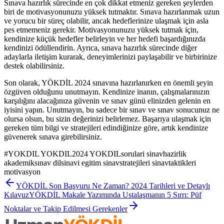
Sınava hazırlık sürecinde en çok dikkat etmeniz gereken şeylerden
biri de motivasyonunuzu yüksek tutmaktır. Sınava hazırlanmak uzun
ve yorucu bir süreç olabilir, ancak hedeflerinize ulaşmak için asla
pes etmemeniz gerekir. Motivasyonunuzu yüksek tutmak için,
kendinize küçük hedefler belirleyin ve her hedefi başardığınızda
kendinizi ödüllendirin. Ayrıca, sınava hazırlık sürecinde diğer
adaylarla iletişim kurarak, deneyimlerinizi paylaşabilir ve birbirinize
destek olabilirsiniz.
Son olarak, YÖKDİL 2024 sınavına hazırlanırken en önemli şeyin
özgüven olduğunu unutmayın. Kendinize inanın, çalışmalarınızın
karşılığını alacağınıza güvenin ve sınav günü elinizden gelenin en
iyisini yapın. Unutmayın, bu sadece bir sınav ve sınav sonucunuz ne
olursa olsun, bu sizin değerinizi belirlemez. Başarıya ulaşmak için
gereken tüm bilgi ve stratejileri edindiğinize göre, artık kendinize
güvenerek sınava girebilirsiniz.
#
YOKDIL YOKDIL2024 YOKDILsorulari sinavhazirlik
akademiksınav dilsinavi egitim sinavstratejileri sinavtaktikleri
motivasyon
YÖKDİL Son Başvuru Ne Zaman? 2024 Tarihleri ve Detaylı
Kılavuz
YÖKDİL Makale Yazımında Ustalaşmanın 5 Sırrı: Püf
Noktalar ve Takip Edilmesi Gerekenler