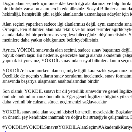
Doğru alanı seçmek için öncelikle kendi ilgi alanlarınızı ve bilgi biri
birikiminiz varsa bu alanı tercih edebilirsiniz. Sosyal Bilimler alanında
hekimliği, hemşirelik gibi sağlık alanlarında uzmanlaşan adaylar için i
Alan seçimi yaparken sadece ilgi alanlarınızı değil, aynı zamanda sına
Örneğin, Fen Bilimleri alanında teknik ve bilimsel terimler ağırlıktay
alanda daha iyi bir performans sergileyebileceğinizi düşünmelisiniz. S
metinlere daha yatkın olduğunuzu belirleyebilirsiniz.
Ayrıca, YÖKDİL sınavında alan seçimi, sadece sınav başarınızı değil
büyük önem taşır. Bu nedenle, gelecekte hangi alanda akademik çalışm
yapmak istiyorsanız, YÖKDİL sınavında sosyal bilimler alanını seçmen
YÖKDİL’e hazırlanırken alan seçimiyle ilgili kararsızlık yaşamanız n
Özellikle de geçmiş yılların sınav sorularını incelemek, sınav forma
sınavında başarıya ulaşmanın anahtarlarından biridir.
Son olarak, YÖKDİL sınavı bir dil yeterlilik sınavıdır ve genel İngiliz
önünde bulundurmanız önemlidir. Eğer genel İngilizce bilginiz yüksekse
daha verimli bir çalışma süreci geçirmenizi sağlayacaktır.
YÖKDİL sınavında alan seçimi kişisel bir tercih meselesidir. Başkaların
en önemli şey kendinize inanmak ve doğru bir stratejiyle çalışmaktır. B
#
YÖKDİL
#
YÖKDİLSınavı
#
YÖKDİLAlanSeçimi
#
AkademikKariy