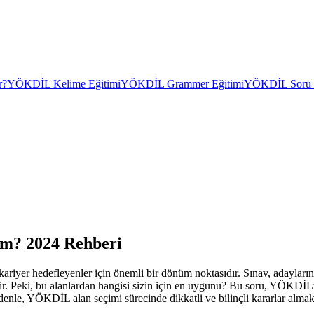
r?
YÖKDİL Kelime Eğitimi
YÖKDİL Grammer Eğitimi
YÖKDİL Soru Ç
im? 2024 Rehberi
 hedefleyenler için önemli bir dönüm noktasıdır. Sınav, adayların İngi
ilir. Peki, bu alanlardan hangisi sizin için en uygunu? Bu soru, YÖKDİL’e
edenle, YÖKDİL alan seçimi sürecinde dikkatli ve bilinçli kararlar almak 