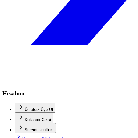
Hesabım
Ücretsiz Üye Ol
Kullanıcı Girişi
Şifremi Unuttum