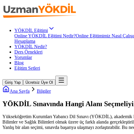
YÖKDİL Eğitimi
Online YÖKDİL Eğitimi Nedir?
Online Eğitimimiz Nasıl Çalışı
Hesaplama
YÖKDİL Nedir?
Ders Örnekleri
Yorumlar
Blog
Eğitim Setleri
Giriş Yap
Ücretsiz Üye Ol
Ana Sayfa
Bilgiler
YÖKDİL Sınavında Hangi Alanı Seçmeliy
Yükseköğretim Kurumları Yabancı Dil Sınavı (YÖKDİL), akademik kariyer
Bilimler ve Sağlık Bilimleri olmak üzere üç farklı alanda gerçekleştir
Yanlış bir alan seçimi, sınavda başarıya ulaşmayı zorlaştırabilir. Bu n