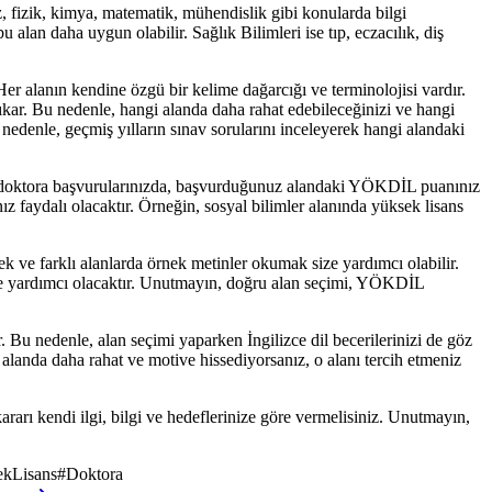
z, fizik, kimya, matematik, mühendislik gibi konularda bilgi
u alan daha uygun olabilir. Sağlık Bilimleri ise tıp, eczacılık, diş
er alanın kendine özgü bir kelime dağarcığı ve terminolojisi vardır.
çıkar. Bu nedenle, hangi alanda daha rahat edebileceğinizi ve hangi
nedenle, geçmiş yılların sınav sorularını inceleyerek hangi alandaki
ve doktora başvurularınızda, başvurduğunuz alandaki YÖKDİL puanınız
faydalı olacaktır. Örneğin, sosyal bilimler alanında yüksek lisans
 ve farklı alanlarda örnek metinler okumak size yardımcı olabilir.
ize yardımcı olacaktır. Unutmayın, doğru alan seçimi, YÖKDİL
r. Bu nedenle, alan seçimi yaparken İngilizce dil becerilerinizi de göz
 alanda daha rahat ve motive hissediyorsanız, o alanı tercih etmeniz
ararı kendi ilgi, bilgi ve hedeflerinize göre vermelisiniz. Unutmayın,
kLisans
#
Doktora