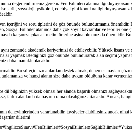
kiminizi değerlendirmeniz gerekir. Fen Bilimleri alanına ilgi duyuyorsanı
 ise tarih, sosyoloji, psikoloji, edebiyat gibi konulara ilgi duyuyorsanız b
dealdir.
vın içeriğini ve soru tiplerini de göz önünde bulundurmanız önemlidir. H
ken, Sosyal Bilimler alanında daha çok soyut kavramlar ve teoriler öne 
ınavda karşınıza çıkacak metin türlerine aşina olmanız da önemlidir. Bu 
, aynı zamanda akademik kariyerinizi de etkileyebilir. Yüksek lisans 
alar yapmak istediğinizi göz önünde bulundurarak alan seçimi yapmanız 
iz daha mantıklı olacaktır.
ormaldir. Bu süreçte uzmanlardan destek almak, deneme sınavları çözmek
tını anlamanıza ve hangi alanın size daha uygun olduğuna karar vermen
ce dil bilginizin yüksek olması her alanda başarılı olmanızı sağlayacaktı
, farklı alanlarda da başarılı olma olasılığınız artacaktır. Ancak, hangi
ın deneyimlerinden yararlanabilir, tavsiyeler alabilirsiniz ancak nihai k
aşarılar dilerim!
er
#
İngilizceSınavı
#
FenBilimleri
#
SosyalBilimler
#
SağlıkBilimleri
#
Yükse