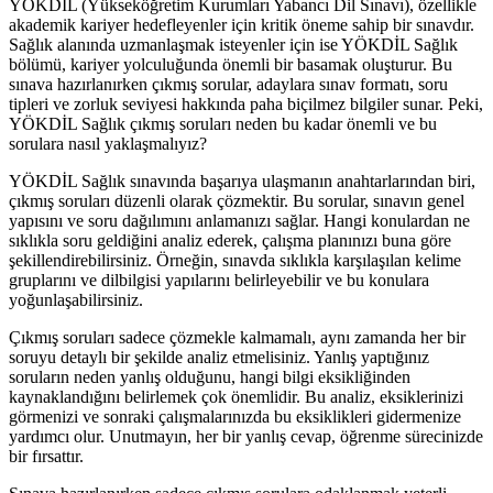
YÖKDİL (Yükseköğretim Kurumları Yabancı Dil Sınavı), özellikle
akademik kariyer hedefleyenler için kritik öneme sahip bir sınavdır.
Sağlık alanında uzmanlaşmak isteyenler için ise YÖKDİL Sağlık
bölümü, kariyer yolculuğunda önemli bir basamak oluşturur. Bu
sınava hazırlanırken çıkmış sorular, adaylara sınav formatı, soru
tipleri ve zorluk seviyesi hakkında paha biçilmez bilgiler sunar. Peki,
YÖKDİL Sağlık çıkmış soruları neden bu kadar önemli ve bu
sorulara nasıl yaklaşmalıyız?
YÖKDİL Sağlık sınavında başarıya ulaşmanın anahtarlarından biri,
çıkmış soruları düzenli olarak çözmektir. Bu sorular, sınavın genel
yapısını ve soru dağılımını anlamanızı sağlar. Hangi konulardan ne
sıklıkla soru geldiğini analiz ederek, çalışma planınızı buna göre
şekillendirebilirsiniz. Örneğin, sınavda sıklıkla karşılaşılan kelime
gruplarını ve dilbilgisi yapılarını belirleyebilir ve bu konulara
yoğunlaşabilirsiniz.
Çıkmış soruları sadece çözmekle kalmamalı, aynı zamanda her bir
soruyu detaylı bir şekilde analiz etmelisiniz. Yanlış yaptığınız
soruların neden yanlış olduğunu, hangi bilgi eksikliğinden
kaynaklandığını belirlemek çok önemlidir. Bu analiz, eksiklerinizi
görmenizi ve sonraki çalışmalarınızda bu eksiklikleri gidermenize
yardımcı olur. Unutmayın, her bir yanlış cevap, öğrenme sürecinizde
bir fırsattır.