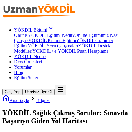
YÖKDİL Eğitimi
Online YÖKDİL Eğitimi Nedir?
Online Eğitimimiz Nasıl
Çalışır?
YÖKDİL Kelime Eğitimi
YÖKDİL Grammer
Eğitimi
YÖKDİL Soru Çalışmaları
YÖKDİL Destek
Modülleri
YÖKDİL / e-YÖKDİL Puan Hesaplama
YÖKDİL Nedir?
Ders Örnekleri
Yorumlar
Blog
Eğitim Setleri
Giriş Yap
Ücretsiz Üye Ol
Ana Sayfa
Bilgiler
YÖKDİL Sağlık Çıkmış Sorular: Sınavda
Başarıya Giden Yol Haritası