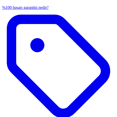
%100 başarı garantisi nedir?