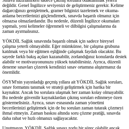
Sınava hazırlanırken sadece çıkmış sorulara odaklanmak yeterli
değildir. Genel İngilizce seviyenizi de geliştirmeniz gerekir. Kelime
dağarcığınızı genişletmek, gramer bilginizi tazelemek ve okuma-
anlama becerilerinizi güçlendirmek, sınavda başarılı olmanız için
olmazsa olmazlardandır. Bu nedenle, düzenli İngilizce okumaları
yapmalı, yeni kelimeler öğrenmeli ve dilbilgisi çalışmalarına da
zaman ayırmalısınız.
YÖKDİL Sağlık sınavında başarılı olmak için sadece bireysel
çalışma yeterli olmayabilir. Eğer mümkünse, bir çalışma grubuna
katılmak veya bir eğitmen eşliğinde çalışmak faydalı olacaktır. Bu
sayede farklı bakış açıları kazanabilir, zorlandığınız konularda destek
alabilir ve motivasyonunuzu yüksek tutabilirsiniz. Ayrıca, düzenli
deneme sınavları çözerek kendinizi sınav ortamına alıştırmanız da
önemlidir.
ÖSYM'nin yayınladığı geçmiş yıllara ait YÖKDİL Sağlık soruları,
sınav formatını tanımak ve strateji geliştirmek için harika bir
kaynaktır. Ancak bu sorulara ulaşmak her zaman kolay olmayabilir.
Bu nedenle güvenilir kaynaklardan çıkmış soruları edinmeye özen
göstermelisiniz. Ayrıca, sınav esnasında zaman yönetimi
becerilerinizi geliştirmek için de bu soruları zaman tutarak çözmeyi
ihmal etmeyin. Zaman baskısı altında soru çözme pratiği, sınavda
daha rahat ve hızlı olmanızı sağlayacaktır.
Unutmayın, YÖKDİL Sağlık sınavı zorlu bir süreç olabilir ancak