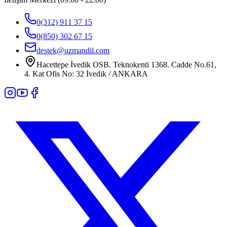
0(312) 911 37 15
0(850) 302 67 15
destek@uzmandil.com
Hacettepe İvedik OSB. Teknokenti 1368. Cadde No.61,
4. Kat Ofis No: 32 İvedik / ANKARA