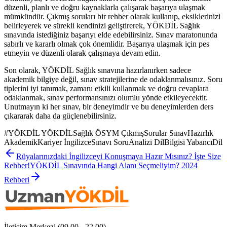
düzenli, planlı ve doğru kaynaklarla çalışarak başarıya ulaşmak
mümkündür. Çıkmış soruları bir rehber olarak kullanıp, eksiklerinizi
belirleyerek ve sürekli kendinizi geliştirerek, YÖKDİL Sağlık
sınavında istediğiniz başarıyı elde edebilirsiniz. Sınav maratonunda
sabırlı ve kararlı olmak çok önemlidir. Başarıya ulaşmak için pes
etmeyin ve düzenli olarak çalışmaya devam edin.
Son olarak, YÖKDİL Sağlık sınavına hazırlanırken sadece
akademik bilgiye değil, sınav stratejilerine de odaklanmalısınız. Soru
tiplerini iyi tanımak, zamanı etkili kullanmak ve doğru cevaplara
odaklanmak, sınav performansınızı olumlu yönde etkileyecektir.
Unutmayın ki her sınav, bir deneyimdir ve bu deneyimlerden ders
çıkararak daha da güçlenebilirsiniz.
#
YÖKDİL YÖKDİLSağlık ÖSYM ÇıkmışSorular SınavHazırlık
AkademikKariyer İngilizceSınavı SoruAnalizi DilBilgisi YabancıDil
Rüyalarınızdaki İngilizceyi Konuşmaya Hazır Mısınız? İşte Size
Rehber!
YÖKDİL Sınavında Hangi Alanı Seçmeliyim? 2024
Rehberi
İletişim Merkezi (09.00 - 22.00)