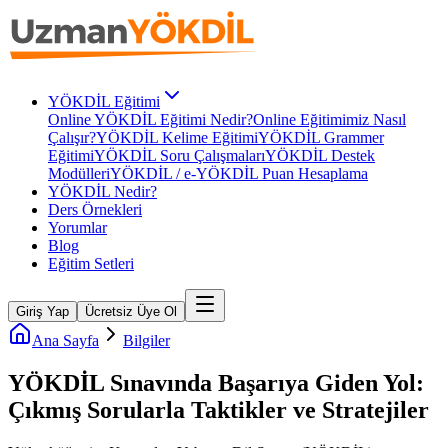
YÖKDİL Eğitimi
Online YÖKDİL Eğitimi Nedir?
Online Eğitimimiz Nasıl
Çalışır?
YÖKDİL Kelime Eğitimi
YÖKDİL Grammer
Eğitimi
YÖKDİL Soru Çalışmaları
YÖKDİL Destek
Modülleri
YÖKDİL / e-YÖKDİL Puan Hesaplama
YÖKDİL Nedir?
Ders Örnekleri
Yorumlar
Blog
Eğitim Setleri
Giriş Yap
Ücretsiz Üye Ol
Ana Sayfa
Bilgiler
YÖKDİL Sınavında Başarıya Giden Yol:
Çıkmış Sorularla Taktikler ve Stratejiler