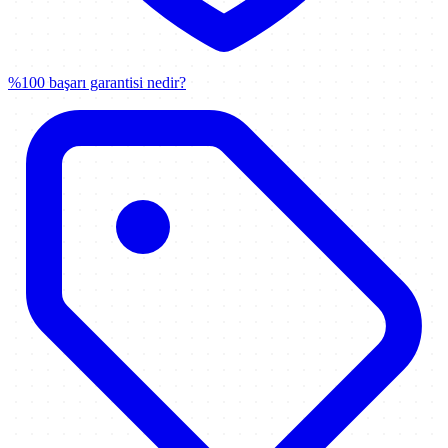
%100 başarı garantisi nedir?