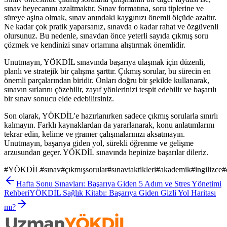
sınav heyecanını azaltmaktır. Sınav formatına, soru tiplerine ve
süreye aşina olmak, sınav anındaki kaygınızı önemli ölçüde azaltır.
Ne kadar çok pratik yaparsanız, sınavda o kadar rahat ve özgüvenli
olursunuz. Bu nedenle, sınavdan önce yeterli sayıda çıkmış soru
çözmek ve kendinizi sınav ortamına alıştırmak önemlidir.
Unutmayın, YÖKDİL sınavında başarıya ulaşmak için düzenli,
planlı ve stratejik bir çalışma şarttır. Çıkmış sorular, bu sürecin en
önemli parçalarından biridir. Onları doğru bir şekilde kullanarak,
sınavın sırlarını çözebilir, zayıf yönlerinizi tespit edebilir ve başarılı
bir sınav sonucu elde edebilirsiniz.
Son olarak, YÖKDİL'e hazırlanırken sadece çıkmış sorularla sınırlı
kalmayın. Farklı kaynaklardan da yararlanarak, konu anlatımlarını
tekrar edin, kelime ve gramer çalışmalarınızı aksatmayın.
Unutmayın, başarıya giden yol, sürekli öğrenme ve gelişme
arzusundan geçer. YÖKDİL sınavında hepinize başarılar dileriz.
#
YÖKDİL
#
sınav
#
çıkmışsorular
#
sınavtaktikleri
#
akademik
#
ingilizce
#
Hafta Sonu Sınavları: Başarıya Giden 5 Adım ve Stres Yönetimi
Rehberi
YÖKDİL Sağlık Kitabı: Başarıya Giden Gizli Yol Haritası
mı?