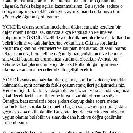
Hatta mümkünse, farklı kaynaklardan da soruların çözümüne
ulaşarak, farklı bakış açıları kazanmalısınız. Bu sayede, sadece o
soruyu doğru çözmekle kalmayıp, aynı zamanda o konuyu tüm
yönleriyle öğrenmiş olursunuz.
YÖKDİL çıkmış soruları incelerken dikkat etmeniz gereken bir
diğer önemli nokta ise, sınavda sıkça karşılaşılan kelime ve
kalıplardır. YÖKDİL, özellikle akademik metinlerde sıkça kullanılan
belirli kelime ve kalıplar üzerine yoğunlaşır. Çıkmış sorularda
karşınıza çıkan bu kelimeleri ve kalıpları not alarak, düzenli olarak
tekrar etmeniz, hem kelime dağarcığınızı genişletmenize hem de
sınavdaki başarınızı artırmanıza yardımcı olacaktır. Ayrıca, bu
kelime ve kalıpların cümle içinde nasıl kullanıldığını görmeniz,
okuma ve anlama becerilerinizi de geliştirecektir.
YÖKDİL sınavına hazırlanırken, çıkmış soruları sadece çözmekle
kalmamalı, aynı zamanda farklı çözüm stratejileri geliştirmelisiniz.
Her soru için farklı bir yaklaşım denemek, sınav esnasında karşınıza
çıkabilecek farklı soru tiplerine karşı hazırlıklı olmanızı sağlar.
Örneğin, bazı sorularda önce şıkları okuyup daha sonra metne
dönmek, bazı sorularda ise metni baştan sona okuyup sonra şıklara
geçmek daha etkili olabilir. Bu stratejileri deneyerek kendinize en
uygun olanını bulabilir ve sınavda daha hızlı ve doğru çözümler
üretebilirsiniz.
Sınav öncesinde çıkmış sorularla çalışmanın bir diğer faydası ise,