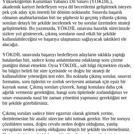
Yükseköğretim Kurumları Yabancı Dil Sınavı (YÖKDİL),
akademik kariyer hedefleyen veya dil becerilerini geliştirmek isteyen
pek çok aday için önemli bir dönüm noktasıdır. Sınavda başarılı
olmanın anahtarlarından biri ise şüphesiz ki geçmiş yıllarda çıkmış
soruları detaylı bir şekilde incelemek ve bu sorular üzerinden strateji
geliştirmektir. Bu yazımızda, YÖKDİL sınavına hazırlık sürecinizde
sizlere yol gösterecek, çıkmış soruların nasıl etkili bir şekilde
kullanılabileceğini ve başarıya ulaşmanızı sağlayacak taktikleri ele
alacağız.
YÖKDİL sınavında başarıyı hedefleyen adayların sıklıkla yaptığı
hatalardan biri, sadece konu anlatımlarına odaklanıp soru çözme
pratiğini ihmal etmektir. Oysa YÖKDİL, salt bilgi ölçmekten ziyade,
bu bilgiyi belirli bir süre içerisinde ve doğru bir strateji ile
kullanabilme yeteneğini test eder. Bu noktada çıkmış sorular, sınavın
formatını, soru tiplerini ve zorluk seviyesini anlamak için eşsiz bir
kaynak sunar. Çıkmış soruları çözerek, hangi konulara daha çok
ağırlık vermeniz gerektiğini, hangi soru tiplerinde zorlandığınızı ve
sınav esnasında nasıl bir zaman yönetimi yapmanız gerektiğini net
bir şekilde görebilirsiniz.
Çıkmış soruları sadece birer egzersiz olarak görmek yerine,
derinlemesine bir analiz sürecine tabi tutmak gerekir. Her bir soruyu
çözdükten sonra, doğru cevabı neden doğru olduğunu, yanlış
cevapların neden yanlış olduğunu detaylı bir şekilde incelemelisiniz.