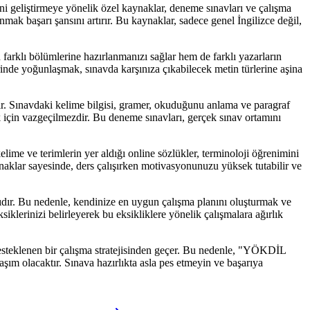
ni geliştirmeye yönelik özel kaynaklar, deneme sınavları ve çalışma
mak başarı şansını artırır. Bu kaynaklar, sadece genel İngilizce değil,
farklı bölümlerine hazırlanmanızı sağlar hem de farklı yazarların
erinde yoğunlaşmak, sınavda karşınıza çıkabilecek metin türlerine aşina
r. Sınavdaki kelime bilgisi, gramer, okuduğunu anlama ve paragraf
ek için vazgeçilmezdir. Bu deneme sınavları, gerçek sınav ortamını
lime ve terimlerin yer aldığı online sözlükler, terminoloji öğrenimini
kaynaklar sayesinde, ders çalışırken motivasyonunuzu yüksek tutabilir ve
lıdır. Bu nedenle, kendinize en uygun çalışma planını oluşturmak ve
lerinizi belirleyerek bu eksikliklere yönelik çalışmalara ağırlık
desteklenen bir çalışma stratejisinden geçer. Bu nedenle, "YÖKDİL
aşım olacaktır. Sınava hazırlıkta asla pes etmeyin ve başarıya