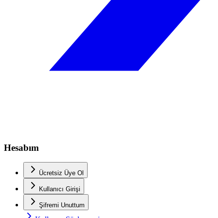
Hesabım
Ücretsiz Üye Ol
Kullanıcı Girişi
Şifremi Unuttum