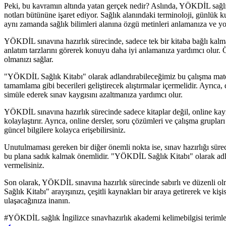
Peki, bu kavramın altında yatan gerçek nedir? Aslında, YÖKDİL sağlık 
notları bütününe işaret ediyor. Sağlık alanındaki terminoloji, günlük k
aynı zamanda sağlık bilimleri alanına özgü metinleri anlamanıza ve y
YÖKDİL sınavına hazırlık sürecinde, sadece tek bir kitaba bağlı kalma
anlatım tarzlarını görerek konuyu daha iyi anlamanıza yardımcı olur. Ö
olmanızı sağlar.
"YÖKDİL Sağlık Kitabı" olarak adlandırabileceğimiz bu çalışma mater
tamamlama gibi becerileri geliştirecek alıştırmalar içermelidir. Ayrıca
simüle ederek sınav kaygısını azaltmanıza yardımcı olur.
YÖKDİL sınavına hazırlık sürecinde sadece kitaplar değil, online kaynak
kolaylaştırır. Ayrıca, online dersler, soru çözümleri ve çalışma gruplar
güncel bilgilere kolayca erişebilirsiniz.
Unutulmaması gereken bir diğer önemli nokta ise, sınav hazırlığı süre
bu plana sadık kalmak önemlidir. "YÖKDİL Sağlık Kitabı" olarak adland
vermelisiniz.
Son olarak, YÖKDİL sınavına hazırlık sürecinde sabırlı ve düzenli ol
Sağlık Kitabı" arayışınızı, çeşitli kaynakları bir araya getirerek ve k
ulaşacağınıza inanın.
#
YÖKDİL sağlık İngilizce sınavhazırlık akademi kelimebilgisi terimle