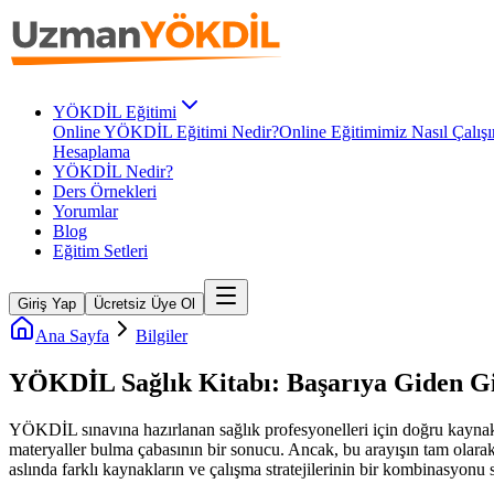
YÖKDİL Eğitimi
Online YÖKDİL Eğitimi Nedir?
Online Eğitimimiz Nasıl Çalışı
Hesaplama
YÖKDİL Nedir?
Ders Örnekleri
Yorumlar
Blog
Eğitim Setleri
Giriş Yap
Ücretsiz Üye Ol
Ana Sayfa
Bilgiler
YÖKDİL Sağlık Kitabı: Başarıya Giden Giz
YÖKDİL sınavına hazırlanan sağlık profesyonelleri için doğru kaynak
materyaller bulma çabasının bir sonucu. Ancak, bu arayışın tam olarak
aslında farklı kaynakların ve çalışma stratejilerinin bir kombinasyonu