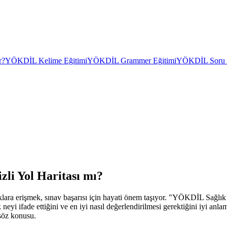
r?
YÖKDİL Kelime Eğitimi
YÖKDİL Grammer Eğitimi
YÖKDİL Soru Ç
li Yol Haritası mı?
lara erişmek, sınav başarısı için hayati önem taşıyor. "YÖKDİL Sağlık
 neyi ifade ettiğini ve en iyi nasıl değerlendirilmesi gerektiğini iyi a
 söz konusu.