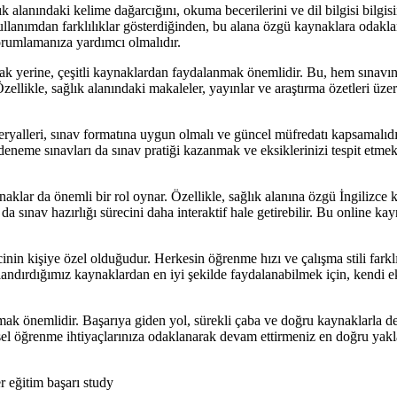
alanındaki kelime dağarcığını, okuma becerilerini ve dil bilgisi bilgisi
ullanımdan farklılıklar gösterdiğinden, bu alana özgü kaynaklara odaklan
orumlamanıza yardımcı olmalıdır.
k yerine, çeşitli kaynaklardan faydalanmak önemlidir. Bu, hem sınavın 
zellikle, sağlık alanındaki makaleler, yayınlar ve araştırma özetleri üz
yalleri, sınav formatına uygun olmalı ve güncel müfredatı kapsamalıdı
, deneme sınavları da sınav pratiği kazanmak ve eksiklerinizi tespit etm
lar da önemli bir rol oynar. Özellikle, sağlık alanına özgü İngilizce ke
ı da sınav hazırlığı sürecini daha interaktif hale getirebilir. Bu online 
cinin kişiye özel olduğudur. Herkesin öğrenme hızı ve çalışma stili fark
ırdığımız kaynaklardan en iyi şekilde faydalanabilmek için, kendi eksik
mak önemlidir. Başarıya giden yol, sürekli çaba ve doğru kaynaklarla 
işisel öğrenme ihtiyaçlarınıza odaklanarak devam ettirmeniz en doğru yakl
r eğitim başarı study