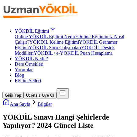
YÖKDİL Eğitimi
Online YÖKDİL Eğitimi Nedir?
Online Eğitimimiz Nasıl
Çalışır?
YÖKDİL Kelime Eğitimi
YÖKDİL Grammer
Eğitimi
YÖKDİL Soru Çalışmaları
YÖKDİL Destek
Modülleri
YÖKDİL / e-YÖKDİL Puan Hesaplama
YÖKDİL Nedir?
Ders Örnekleri
Yorumlar
Blog
Eğitim Setleri
Giriş Yap
Ücretsiz Üye Ol
Ana Sayfa
Bilgiler
YÖKDİL Sınavı Hangi Şehirlerde
Yapılıyor? 2024 Güncel Liste