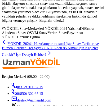
biridir. Başvuru sırasında sınav merkezini dikkatli seçmek, sınav
günü ulaşım ve konaklama planlarını önceden yapmak, sınav stresini
azaltmaya yardımcı olacaktır. Bu yazımızda, YÖKDİL sınavının
yapıldığı şehirler ve dikkat edilmesi gerekenler hakkında güncel
bilgiler vermeye çalıştık. Başarılar dileriz!
#
YÖKDİL SınavMerkezleri YÖKDİL2024 YabancıDilSınavı
AkademikSınav ÖSYM SınavYerleri SınavBaşvurusu
YÖKDİLHazırlık Eğitim
YÖKDİL 2024'e Hazırlanıyor musun? İşte Sınav Tarihleri ve
Bilmen Gereken Her Şey!
YÖKDİL'den 85 Almak İçin Kaç Net
Gerekir? İşte Detaylı Rehber!
İletişim Merkezi (09.00 - 22.00)
0(312) 911 37 15
0(850) 302 67 15
destek@uzmandil.com