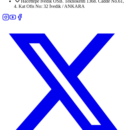
Hacettepe İvedik OSB. Teknokenti 1368. Cadde No.61,
4. Kat Ofis No: 32 İvedik / ANKARA