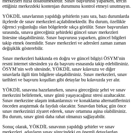
merkezleri hızla dolabilmektedir. Sınav başvurusu yaparken, tercih
ettiğiniz merkezdeki kontenjan durumunu kontrol etmeyi unutmayın.
YÖKDİL sınavlarının yapıldığı şehirlerin yanı sıra, bazı durumlarda
ilçelerde de sınav merkezleri açılabilmektedir. Bu durum, özellikle
öğrenci yoğunluğu olan bölgelerde sıkça görülür. Sınav başvuruları
sırasında, sınava gireceğiniz şehirdeki güncel sınav merkezleri
listesine ulaşabilirsiniz. Sınav başvurusu yaparken, güncel bilgileri
takip etmek önemlidir. Sınav merkezleri ve adresleri zaman zaman
değişiklik gösterebilir.
Sınav merkezleri hakkında en doğru ve güncel bilgiyi ÖSYM’nin
resmi internet sitesinden ya da başvuru esnasında takip edebilirsiniz.
ÖSYM’nin web sitesinde, YÖKDİL sınav kılavuzu ve diğer
sınavlarla ilgili tüm bilgilere ulaşabilirsiniz. Sınav merkezleri, sınav
tarihleri ve başvuru koşulları gibi detaylar bu kılavuzda yer alır.
YÖKDİL sınavına hazırlanırken, sınava gireceğiniz şehri ve sınav
merkezini belirlemek, sınav günü yaşayacağınız stresi azaltacaktır.
Sınav merkezine ulaşım imkanlarınızı ve konaklama alternatiflerinizi
önceden araştırmak da faydalı olacaktır. Sınavdan birkaç gün önce
sınav merkezinizi ziyaret ederek, sınav ortamına aşina olabilirsiniz.
Bu durum, sınav günü daha rahat olmanızı sağlayabilir.
Sonuç olarak, YÖKDİL sınavının yapıldığı şehirler ve sınav
merkezleri, adayların sınav sürecindeki en önemli detaylardan