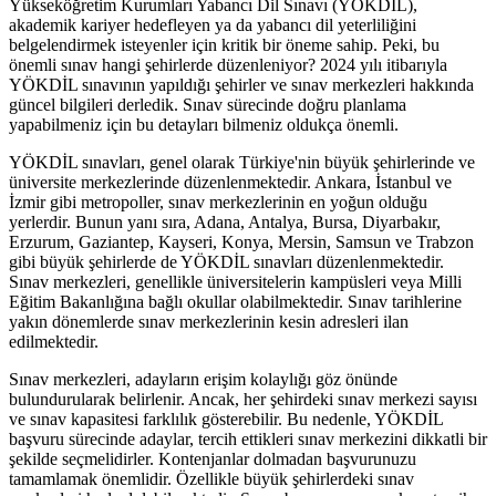
Yükseköğretim Kurumları Yabancı Dil Sınavı (YÖKDİL),
akademik kariyer hedefleyen ya da yabancı dil yeterliliğini
belgelendirmek isteyenler için kritik bir öneme sahip. Peki, bu
önemli sınav hangi şehirlerde düzenleniyor? 2024 yılı itibarıyla
YÖKDİL sınavının yapıldığı şehirler ve sınav merkezleri hakkında
güncel bilgileri derledik. Sınav sürecinde doğru planlama
yapabilmeniz için bu detayları bilmeniz oldukça önemli.
YÖKDİL sınavları, genel olarak Türkiye'nin büyük şehirlerinde ve
üniversite merkezlerinde düzenlenmektedir. Ankara, İstanbul ve
İzmir gibi metropoller, sınav merkezlerinin en yoğun olduğu
yerlerdir. Bunun yanı sıra, Adana, Antalya, Bursa, Diyarbakır,
Erzurum, Gaziantep, Kayseri, Konya, Mersin, Samsun ve Trabzon
gibi büyük şehirlerde de YÖKDİL sınavları düzenlenmektedir.
Sınav merkezleri, genellikle üniversitelerin kampüsleri veya Milli
Eğitim Bakanlığına bağlı okullar olabilmektedir. Sınav tarihlerine
yakın dönemlerde sınav merkezlerinin kesin adresleri ilan
edilmektedir.
Sınav merkezleri, adayların erişim kolaylığı göz önünde
bulundurularak belirlenir. Ancak, her şehirdeki sınav merkezi sayısı
ve sınav kapasitesi farklılık gösterebilir. Bu nedenle, YÖKDİL
başvuru sürecinde adaylar, tercih ettikleri sınav merkezini dikkatli bir
şekilde seçmelidirler. Kontenjanlar dolmadan başvurunuzu
tamamlamak önemlidir. Özellikle büyük şehirlerdeki sınav