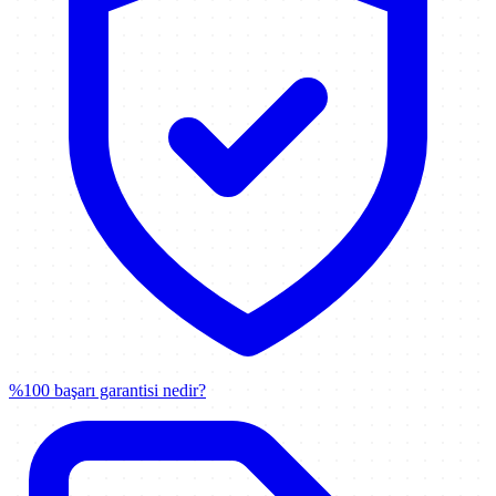
%100 başarı garantisi nedir?