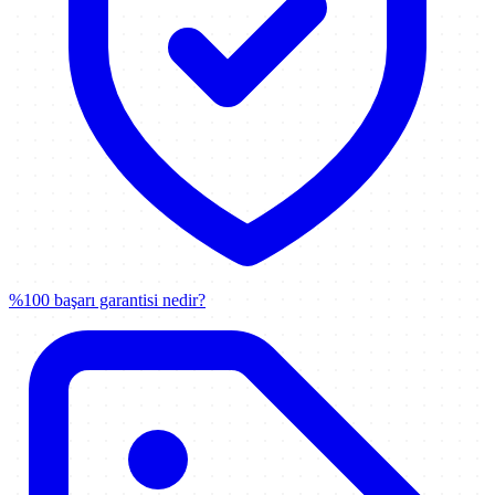
%100 başarı garantisi nedir?