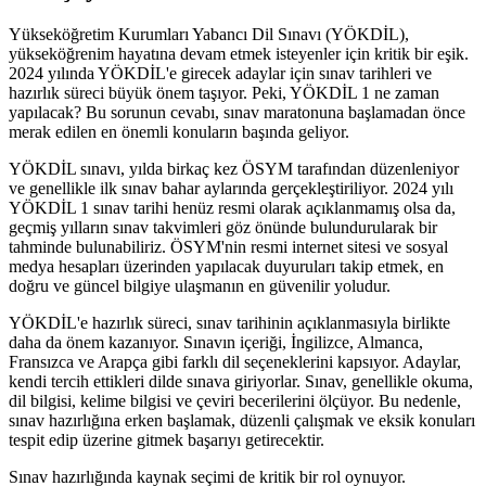
Yükseköğretim Kurumları Yabancı Dil Sınavı (YÖKDİL),
yükseköğrenim hayatına devam etmek isteyenler için kritik bir eşik.
2024 yılında YÖKDİL'e girecek adaylar için sınav tarihleri ve
hazırlık süreci büyük önem taşıyor. Peki, YÖKDİL 1 ne zaman
yapılacak? Bu sorunun cevabı, sınav maratonuna başlamadan önce
merak edilen en önemli konuların başında geliyor.
YÖKDİL sınavı, yılda birkaç kez ÖSYM tarafından düzenleniyor
ve genellikle ilk sınav bahar aylarında gerçekleştiriliyor. 2024 yılı
YÖKDİL 1 sınav tarihi henüz resmi olarak açıklanmamış olsa da,
geçmiş yılların sınav takvimleri göz önünde bulundurularak bir
tahminde bulunabiliriz. ÖSYM'nin resmi internet sitesi ve sosyal
medya hesapları üzerinden yapılacak duyuruları takip etmek, en
doğru ve güncel bilgiye ulaşmanın en güvenilir yoludur.
YÖKDİL'e hazırlık süreci, sınav tarihinin açıklanmasıyla birlikte
daha da önem kazanıyor. Sınavın içeriği, İngilizce, Almanca,
Fransızca ve Arapça gibi farklı dil seçeneklerini kapsıyor. Adaylar,
kendi tercih ettikleri dilde sınava giriyorlar. Sınav, genellikle okuma,
dil bilgisi, kelime bilgisi ve çeviri becerilerini ölçüyor. Bu nedenle,
sınav hazırlığına erken başlamak, düzenli çalışmak ve eksik konuları
tespit edip üzerine gitmek başarıyı getirecektir.
Sınav hazırlığında kaynak seçimi de kritik bir rol oynuyor.