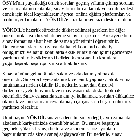
ÖSYM'nin yayınladığı örnek sorular, geçmiş yılların çıkmış soruları
ve konu anlatımlı kitaplar, sınav formatını anlamak ve kendinizi test
etmek için ideal kaynaklardır. Ayrıca, online eğitim platformları ve
mobil uygulamalar da YÖKDİL'e hazırlanırken size destek olabilir.
YÖKDİL'e hazırlık sürecinde dikkat edilmesi gereken bir diğer
önemli nokta ise düzenli deneme sınavları çözmek. Bu sayede hem
sınav formatına alışır hem de zaman yönetimini öğrenirsiniz.
Deneme sınavları aynı zamanda hangi konularda daha iyi
olduğunuzu ve hangi konularda eksiklerinizin olduğunu görmenize
yardımcı olur. Eksiklerinizi belirledikten sonra bu konulara
yoğunlaşarak başarı şansınızı artırabilirsiniz.
Sınav gününe gelindiğinde, sakin ve odaklanmış olmak da
önemlidir. Sınavda heyecanlanmak ve panik yapmak, bildiklerinizi
unutmanıza neden olabilir. Bu nedenle, sınavdan önce iyi
dinlenmek, yeterli uyumak ve sınav esnasında dikkatli olmak
önemlidir. Sınav esnasında zamanı iyi kullanmak, soruları dikkatlice
okumak ve tüm soruları cevaplamaya çalışmak da başarılı olmanıza
yardımcı olacaktır.
Unutmayın, YÖKDİL sınavı sadece bir sınav değil, aynı zamanda
akademik kariyerinizde önemli bir adım. Bu sınavı başarıyla
geçmek, yüksek lisans, doktora ve akademik pozisyonlara
başvurularınızda size avantaj sağlayacaktır. Bu nedenle, sınav