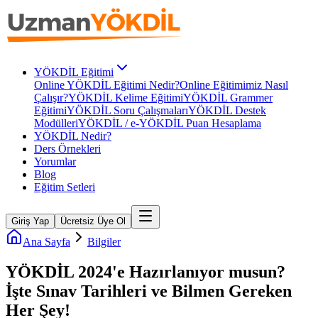
YÖKDİL Eğitimi
Online YÖKDİL Eğitimi Nedir?
Online Eğitimimiz Nasıl
Çalışır?
YÖKDİL Kelime Eğitimi
YÖKDİL Grammer
Eğitimi
YÖKDİL Soru Çalışmaları
YÖKDİL Destek
Modülleri
YÖKDİL / e-YÖKDİL Puan Hesaplama
YÖKDİL Nedir?
Ders Örnekleri
Yorumlar
Blog
Eğitim Setleri
Giriş Yap
Ücretsiz Üye Ol
Ana Sayfa
Bilgiler
YÖKDİL 2024'e Hazırlanıyor musun?
İşte Sınav Tarihleri ve Bilmen Gereken
Her Şey!