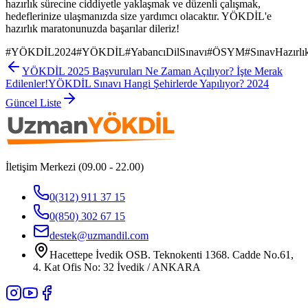
hazırlık sürecine ciddiyetle yaklaşmak ve düzenli çalışmak,
hedeflerinize ulaşmanızda size yardımcı olacaktır. YÖKDİL'e
hazırlık maratonunuzda başarılar dileriz!
#
YÖKDİL2024
#
YÖKDİL
#
YabancıDilSınavı
#
ÖSYM
#
SınavHazırlı
YÖKDİL 2025 Başvuruları Ne Zaman Açılıyor? İşte Merak
Edilenler!
YÖKDİL Sınavı Hangi Şehirlerde Yapılıyor? 2024
Güncel Liste
İletişim Merkezi (09.00 - 22.00)
0(312) 911 37 15
0(850) 302 67 15
destek@uzmandil.com
Hacettepe İvedik OSB. Teknokenti 1368. Cadde No.61,
4. Kat Ofis No: 32 İvedik / ANKARA