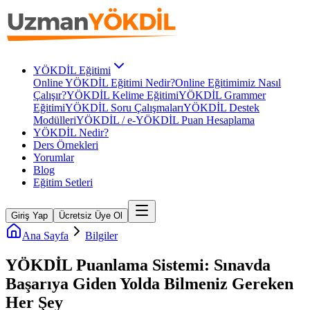
YÖKDİL Eğitimi
Online YÖKDİL Eğitimi Nedir?
Online Eğitimimiz Nasıl
Çalışır?
YÖKDİL Kelime Eğitimi
YÖKDİL Grammer
Eğitimi
YÖKDİL Soru Çalışmaları
YÖKDİL Destek
Modülleri
YÖKDİL / e-YÖKDİL Puan Hesaplama
YÖKDİL Nedir?
Ders Örnekleri
Yorumlar
Blog
Eğitim Setleri
Giriş Yap
Ücretsiz Üye Ol
Ana Sayfa
Bilgiler
YÖKDİL Puanlama Sistemi: Sınavda
Başarıya Giden Yolda Bilmeniz Gereken
Her Şey