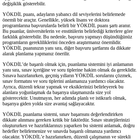
değişiklik gösterebilir.
YÖKDİL puanı, adayların yabancı dil seviyelerini belirlemede
önemli bir araçtır. Genellikle, yüksek lisans ve doktora
programlarına başvurularda belirli bir YÖKDİL puanı şartı aranır.
Bu puanlar, üniversitelerin ve enstitülerin belirlediği kriterlere göre
farklılık gösterebilir. Bu nedenle, başvuru yapmayı düşündüğünüz
programların gerekliliklerini önceden araştırmanız önemlidir.
YÖKDİL puanınızın yanı sıra, diğer başvuru şartlarını da dikkate
alarak planlama yapmanız önerilir.
YÖKDİL’de başarılı olmak için, puanlama sistemini iyi anlamanın
yanı sıra, sınav içeriğine ve soru tiplerine hakim olmak da gereklidir.
Sınava hazırlanırken, geçmiş yılların YÖKDİL sorularını çözmek,
sınav formatını ve soru tiplerini anlamanıza yardımcı olacaktır.
Ayrıca, düzenli tekrar yapmak ve eksiklerinizi belirleyerek bu
alanlara yoğunlaşmak da başarıya ulaşmanızda size yol
gösterecektir. Unutmayın, her adımda planlı ve istikrarlı olmak,
başarıya giden yolda size avantaj sağlayacaktır.
YÖKDİL puanlama sistemi, sınav başarısını değerlendirirken
dikkate alınması gereken kritik bir faktördür. Sınav stratejilerinizi
oluştururken ve hazırlıklarınızı yaparken bu sistemi anlamak, doğru
hedefler belirlemenize ve sınavda başarılı olmanıza yardımcı
olacaktır. YÖKDİL’e hazırlanırken, düzenli çalışmanın ve sürekli