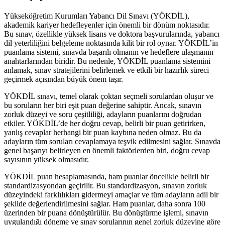
Yükseköğretim Kurumları Yabancı Dil Sınavı (YÖKDİL),
akademik kariyer hedefleyenler için önemli bir dönüm noktasıdır.
Bu sınav, özellikle yüksek lisans ve doktora başvurularında, yabancı
dil yeterliliğini belgeleme noktasında kilit bir rol oynar. YÖKDİL’in
puanlama sistemi, sınavda başarılı olmanın ve hedeflere ulaşmanın
anahtarlarından biridir. Bu nedenle, YÖKDİL puanlama sistemini
anlamak, sınav stratejilerini belirlemek ve etkili bir hazırlık süreci
geçirmek açısından büyük önem taşır.
YÖKDİL sınavı, temel olarak çoktan seçmeli sorulardan oluşur ve
bu soruların her biri eşit puan değerine sahiptir. Ancak, sınavın
zorluk düzeyi ve soru çeşitliliği, adayların puanlarını doğrudan
etkiler. YÖKDİL’de her doğru cevap, belirli bir puan getirirken,
yanlış cevaplar herhangi bir puan kaybına neden olmaz. Bu da
adayların tüm soruları cevaplamaya teşvik edilmesini sağlar. Sınavda
genel başarıyı belirleyen en önemli faktörlerden biri, doğru cevap
sayısının yüksek olmasıdır.
YÖKDİL puan hesaplamasında, ham puanlar öncelikle belirli bir
standardizasyondan geçirilir. Bu standardizasyon, sınavın zorluk
düzeyindeki farklılıkları gidermeyi amaçlar ve tüm adayların adil bir
şekilde değerlendirilmesini sağlar. Ham puanlar, daha sonra 100
üzerinden bir puana dönüştürülür. Bu dönüştürme işlemi, sınavın
uygulandığı döneme ve sınav sorularının genel zorluk düzeyine göre