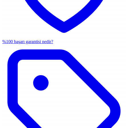
%100 başarı garantisi nedir?