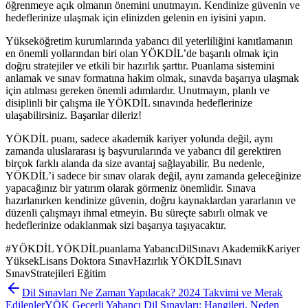
öğrenmeye açık olmanın önemini unutmayın. Kendinize güvenin ve
hedeflerinize ulaşmak için elinizden gelenin en iyisini yapın.
Yükseköğretim kurumlarında yabancı dil yeterliliğini kanıtlamanın
en önemli yollarından biri olan YÖKDİL’de başarılı olmak için
doğru stratejiler ve etkili bir hazırlık şarttır. Puanlama sistemini
anlamak ve sınav formatına hakim olmak, sınavda başarıya ulaşmak
için atılması gereken önemli adımlardır. Unutmayın, planlı ve
disiplinli bir çalışma ile YÖKDİL sınavında hedeflerinize
ulaşabilirsiniz. Başarılar dileriz!
YÖKDİL puanı, sadece akademik kariyer yolunda değil, aynı
zamanda uluslararası iş başvurularında ve yabancı dil gerektiren
birçok farklı alanda da size avantaj sağlayabilir. Bu nedenle,
YÖKDİL’i sadece bir sınav olarak değil, aynı zamanda geleceğinize
yapacağınız bir yatırım olarak görmeniz önemlidir. Sınava
hazırlanırken kendinize güvenin, doğru kaynaklardan yararlanın ve
düzenli çalışmayı ihmal etmeyin. Bu süreçte sabırlı olmak ve
hedeflerinize odaklanmak sizi başarıya taşıyacaktır.
#
YÖKDİL YÖKDİLpuanlama YabancıDilSınavı AkademikKariyer
YüksekLisans Doktora SınavHazırlık YÖKDİLSınavı
SınavStratejileri Eğitim
Dil Sınavları Ne Zaman Yapılacak? 2024 Takvimi ve Merak
Edilenler
YÖK Geçerli Yabancı Dil Sınavları: Hangileri, Neden