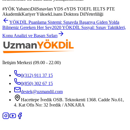
#
YÖK YabancıDilSınavları YDS eYDS TOEFL IELTS PTE
AkademikKariyer YüksekLisans Doktora DilYeterliliği
YÖKDİL Puanlama Sistemi: Sınavda Başarıya Giden Yolda
Bilmeniz Gereken Her Şey
2020 YÖKDİL Sosyal: Sınav Taktikleri,
Konu Analizi ve Başarı Sırları
İletişim Merkezi (09.00 - 22.00)
0(312) 911 37 15
0(850) 302 67 15
destek@uzmandil.com
Hacettepe İvedik OSB. Teknokenti 1368. Cadde No.61,
4. Kat Ofis No: 32 İvedik / ANKARA