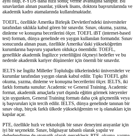
aynı olup, e-YDS daha hızlı sonuç verme avantajına sahiptir. Bu
sınavlardan alınan puanlar, yüksek lisans, doktora başvurularında ve
akademik kadro atamalarında kullanılmaktadır.
TOEFL, özellikle Amerika Birleşik Devletleri'ndeki üniversiteler
tarafından sıklıkla kabul gören bir sınavdır. Sınav, okuma, yazma,
dinleme ve konuşma becerilerini ölçer. TOEFL iBT (internet-based
test) formatı, dünya genelinde en yaygın kullanılan formatıdır. Sınav
sonucunda alınan puan, özellikle Amerika’daki yükseköğretim
kurumlarına başvuru yaparken oldukça önemlidir. TOEFL,
genellikle akademik İngilizce yeterliliğini ölçmeyi hedefler ve bu
nedenle akademik kariyer düşünenler için önemli bir sınavdır.
IELTS ise İngiliz Milletler Topluluğu ülkelerindeki üniversiteler ve
kurumlar tarafından yaygın olarak kabul edilir. Tıpkı TOEFL gibi
okuma, yazma, dinleme ve konuşma becerilerini ölçer. IELTS, iki
farklı formatta sunulur: Academic ve General Training. Academic
format, akademik amaçlarla yurt dışında eğitim görmek isteyenler
için uygunken, General Training formatı daha çok göçmenlik veya
iş başvuruları için tercih edilir. IELTS, dünya genelinde tanınan bir
sınav olup, birçok farklı ülkede yükseköğrenim ve iş olanakları için
kapılar açar.
PTE, özellikle hızlı ve teknolojik bir sınav deneyimi arayanlar için
iyi bir seçenektir. Sınav, bilgisayar tabanlı olarak yapılır ve
değerlendirme de otomatik olarak gerçekleşir. PTE, okuma, yazma,