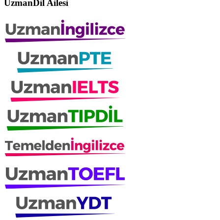
UzmanDil Ailesi