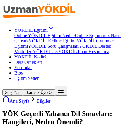
YÖKDİL Eğitimi
Online YÖKDİL Eğitimi Nedir?
Online Eğitimimiz Nasıl
Çalışır?
YÖKDİL Kelime Eğitimi
YÖKDİL Grammer
Eğitimi
YÖKDİL Soru Çalışmaları
YÖKDİL Destek
Modülleri
YÖKDİL / e-YÖKDİL Puan Hesaplama
YÖKDİL Nedir?
Ders Örnekleri
Yorumlar
Blog
Eğitim Setleri
Giriş Yap
Ücretsiz Üye Ol
Ana Sayfa
Bilgiler
YÖK Geçerli Yabancı Dil Sınavları:
Hangileri, Neden Önemli?