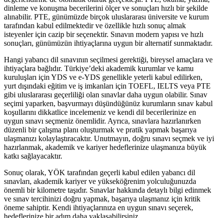
dinleme ve konuşma becerilerini ölçer ve sonuçları hızlı bir şekilde
alınabilir. PTE, günümüzde birçok uluslararası üniversite ve kurum
tarafından kabul edilmektedir ve özellikle hızlı sonuç almak
isteyenler için cazip bir seçenektir. Sınavın modern yapısı ve hızlı
sonuçları, günümüzün ihtiyaçlarına uygun bir alternatif sunmaktadır.
Hangi yabancı dil sınavının seçilmesi gerektiği, bireysel amaçlara ve
ihtiyaçlara bağlıdır. Türkiye’deki akademik kurumlar ve kamu
kuruluşları için YDS ve e-YDS genellikle yeterli kabul edilirken,
yurt dışındaki eğitim ve iş imkanları için TOEFL, IELTS veya PTE
gibi uluslararası geçerliliği olan sınavlar daha uygun olabilir. Sınav
seçimi yaparken, başvurmayı düşündüğünüz kurumların sınav kabul
koşullarını dikkatlice incelemeniz ve kendi dil becerilerinize en
uygun sınavı seçmeniz önemlidir. Ayrıca, sınavlara hazırlanırken
düzenli bir çalışma planı oluşturmak ve pratik yapmak başarıya
ulaşmanızı kolaylaştıracaktır. Unutmayın, doğru sınavı seçmek ve iyi
hazırlanmak, akademik ve kariyer hedeflerinize ulaşmanıza büyük
katkı sağlayacaktır.
Sonuç olarak, YÖK tarafından geçerli kabul edilen yabancı dil
sınavları, akademik kariyer ve yükseköğrenim yolculuğunuzda
önemli bir kilometre taşıdır. Sınavlar hakkında detaylı bilgi edinmek
ve sınav tercihinizi doğru yapmak, başarıya ulaşmanız için kritik
öneme sahiptir. Kendi ihtiyaçlarınıza en uygun sınavı seçerek,
hedeflerinize bir adım daha yaklaşabilirsiniz.