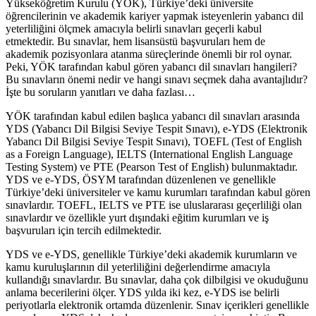
Yükseköğretim Kurulu (YÖK), Türkiye’deki üniversite
öğrencilerinin ve akademik kariyer yapmak isteyenlerin yabancı dil
yeterliliğini ölçmek amacıyla belirli sınavları geçerli kabul
etmektedir. Bu sınavlar, hem lisansüstü başvuruları hem de
akademik pozisyonlara atanma süreçlerinde önemli bir rol oynar.
Peki, YÖK tarafından kabul gören yabancı dil sınavları hangileri?
Bu sınavların önemi nedir ve hangi sınavı seçmek daha avantajlıdır?
İşte bu soruların yanıtları ve daha fazlası…
YÖK tarafından kabul edilen başlıca yabancı dil sınavları arasında
YDS (Yabancı Dil Bilgisi Seviye Tespit Sınavı), e-YDS (Elektronik
Yabancı Dil Bilgisi Seviye Tespit Sınavı), TOEFL (Test of English
as a Foreign Language), IELTS (International English Language
Testing System) ve PTE (Pearson Test of English) bulunmaktadır.
YDS ve e-YDS, ÖSYM tarafından düzenlenen ve genellikle
Türkiye’deki üniversiteler ve kamu kurumları tarafından kabul gören
sınavlardır. TOEFL, IELTS ve PTE ise uluslararası geçerliliği olan
sınavlardır ve özellikle yurt dışındaki eğitim kurumları ve iş
başvuruları için tercih edilmektedir.
YDS ve e-YDS, genellikle Türkiye’deki akademik kurumların ve
kamu kuruluşlarının dil yeterliliğini değerlendirme amacıyla
kullandığı sınavlardır. Bu sınavlar, daha çok dilbilgisi ve okuduğunu
anlama becerilerini ölçer. YDS yılda iki kez, e-YDS ise belirli
periyotlarla elektronik ortamda düzenlenir. Sınav içerikleri genellikle