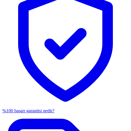
%100 başarı garantisi nedir?