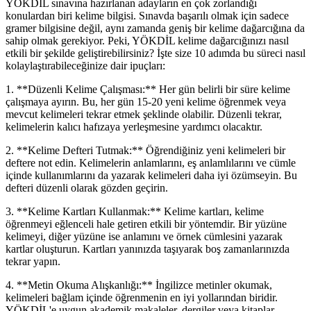
YÖKDİL sınavına hazırlanan adayların en çok zorlandığı
konulardan biri kelime bilgisi. Sınavda başarılı olmak için sadece
gramer bilgisine değil, aynı zamanda geniş bir kelime dağarcığına da
sahip olmak gerekiyor. Peki, YÖKDİL kelime dağarcığınızı nasıl
etkili bir şekilde geliştirebilirsiniz? İşte size 10 adımda bu süreci nasıl
kolaylaştırabileceğinize dair ipuçları:
1. **Düzenli Kelime Çalışması:** Her gün belirli bir süre kelime
çalışmaya ayırın. Bu, her gün 15-20 yeni kelime öğrenmek veya
mevcut kelimeleri tekrar etmek şeklinde olabilir. Düzenli tekrar,
kelimelerin kalıcı hafızaya yerleşmesine yardımcı olacaktır.
2. **Kelime Defteri Tutmak:** Öğrendiğiniz yeni kelimeleri bir
deftere not edin. Kelimelerin anlamlarını, eş anlamlılarını ve cümle
içinde kullanımlarını da yazarak kelimeleri daha iyi özümseyin. Bu
defteri düzenli olarak gözden geçirin.
3. **Kelime Kartları Kullanmak:** Kelime kartları, kelime
öğrenmeyi eğlenceli hale getiren etkili bir yöntemdir. Bir yüzüne
kelimeyi, diğer yüzüne ise anlamını ve örnek cümlesini yazarak
kartlar oluşturun. Kartları yanınızda taşıyarak boş zamanlarınızda
tekrar yapın.
4. **Metin Okuma Alışkanlığı:** İngilizce metinler okumak,
kelimeleri bağlam içinde öğrenmenin en iyi yollarından biridir.
YÖKDİL'e uygun akademik makaleler, dergiler veya kitaplar