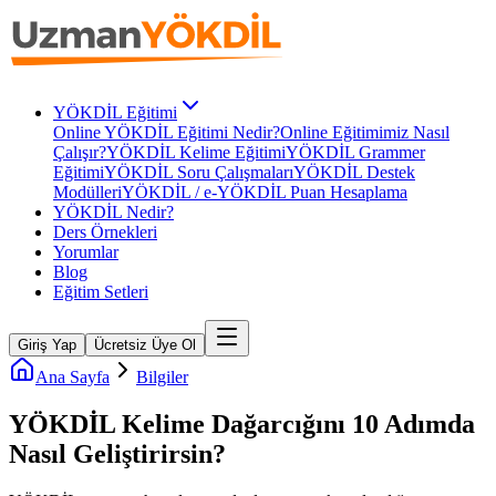
YÖKDİL Eğitimi
Online YÖKDİL Eğitimi Nedir?
Online Eğitimimiz Nasıl
Çalışır?
YÖKDİL Kelime Eğitimi
YÖKDİL Grammer
Eğitimi
YÖKDİL Soru Çalışmaları
YÖKDİL Destek
Modülleri
YÖKDİL / e-YÖKDİL Puan Hesaplama
YÖKDİL Nedir?
Ders Örnekleri
Yorumlar
Blog
Eğitim Setleri
Giriş Yap
Ücretsiz Üye Ol
Ana Sayfa
Bilgiler
YÖKDİL Kelime Dağarcığını 10 Adımda
Nasıl Geliştirirsin?