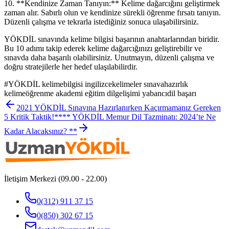
10. **Kendinize Zaman Tanıyın:** Kelime dağarcığını geliştirmek
zaman alır. Sabırlı olun ve kendinize sürekli öğrenme fırsatı tanıyın.
Düzenli çalışma ve tekrarla istediğiniz sonuca ulaşabilirsiniz.
YÖKDİL sınavında kelime bilgisi başarının anahtarlarından biridir.
Bu 10 adımı takip ederek kelime dağarcığınızı geliştirebilir ve
sınavda daha başarılı olabilirsiniz. Unutmayın, düzenli çalışma ve
doğru stratejilerle her hedef ulaşılabilirdir.
#
YÖKDİL kelimebilgisi ingilizcekelimeler sınavahazırlık
kelimeöğrenme akademi eğitim dilgelişimi yabancıdil başarı
2021 YÖKDİL Sınavına Hazırlanırken Kaçırmamanız Gereken
5 Kritik Taktik!
**** YÖKDİL Memur Dil Tazminatı: 2024’te Ne
Kadar Alacaksınız? **
İletişim Merkezi (09.00 - 22.00)
0(312) 911 37 15
0(850) 302 67 15